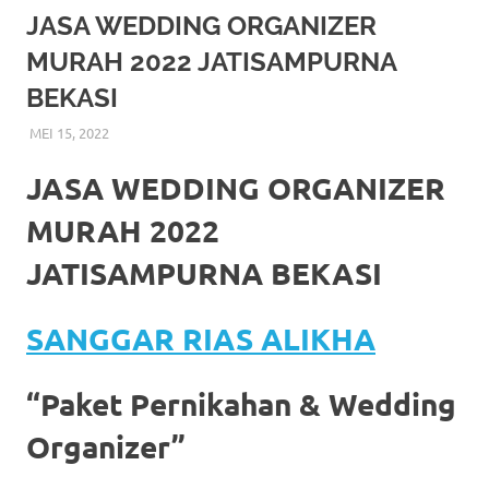
More
JASA WEDDING ORGANIZER
MURAH 2022 JATISAMPURNA
hints
BEKASI
rolex
MEI 15, 2022
RIASALIKHA
BEKASI
,
DEKORASI
,
JAKARTA SELATAN
,
JAKARTA TIMUR
,
replica
.
JAKARTA UTARA
,
MURAH
,
MUSLIM
,
PAKET RIAS
PENGANTIN MURAH
,
RIAS
,
RIAS PENGANTIN
JASA WEDDING ORGANIZER
my
MURAH 2022
website
JATISAMPURNA BEKASI
https://www.watchesf.com
.
To
SANGGAR RIAS ALIKHA
learn
“Paket Pernikahan & Wedding
more
Organizer”
about