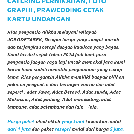
loanswatches.com
.
CATERING PERNIKAHAN, FOTO
GRAPHI , PRAWEDDING CETAK
Wiht
KARTU UNDANGAN
80%
Rias pengantin Alikha melayani wilayah
Discount
JOBODETABEK, Dengan harga yang sangat murah
replica
dan terjangkau tetapi dengan kualitas yang bagus.
Kami berdiri sejak tahun 2014 jadi buat para
watches
.
pengantin jangan ragu lagi untuk memakai jasa kami
click
karna kami sudah memiliki pengalaman yang cukup
lama. Rias pengantin Alikha memiliki banyak pilihan
fake
pakaian pengantin dari berbagai warna dan adat
seperti : adat Jawa, Adat Betawi, Adat sunda, Adat
watches
.
Makassar, Adat padang, Adat mandailing, adat
Get
lampung, adat palembang dan lain – lain.
the
Harga paket
akad nikah
yang kami
tawarkan mulai
facts
dari 1 juta
dan paket
resepsi
mulai dari harga
5 juta.