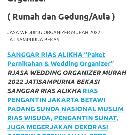
favorite
( Rumah dan Gedung/Aula )
replica
watches
.
JASA WEDDING ORGANIZER MURAH 2022
JATISAMPURNA BEKASI
24
Hours
SANGGAR RIAS ALIKHA “Paket
Pernikahan & Wedding Organizer”
Online
RJASA WEDDING ORGANIZER MURAH
replica
2022 JATISAMPURNA BEKASI
rolex
.
SANGGAR RIAS ALIKHA
RIAS
PENGANTIN JAKARTA BETAWI
Discover
PADANG SUNDA NASIONAL MUSLIM
More
RIAS WISUDA, PENGANTIN SUNAT,
Here
JUGA MEGERJAKAN DEKORASI