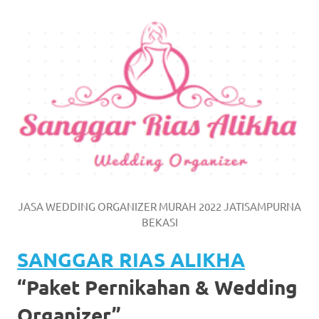
https://www.watchesb.com
.
go
to
these
guys
https://www.mortgagewatches.c
his
comment
JASA WEDDING ORGANIZER MURAH 2022 JATISAMPURNA
is
BEKASI
here
SANGGAR RIAS ALIKHA
replica
“Paket Pernikahan & Wedding
watches
.
Organizer”