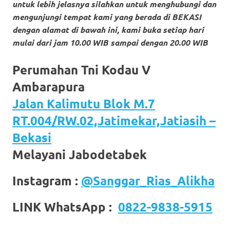
untuk lebih jelasnya silahkan untuk menghubungi dan
https://www.stockswatches.com
.
mengunjungi tempat kami yang ber
ada di BEKASI
anchor
dengan alamat di bawah ini, kami buka setiap hari
mulai dari jam 10.00 WIB sampai dengan 20.00 WIB
https://www.insurancewatches.c
Perumahan Tni Kodau V
check
Ambarapura
this
Jalan Kalimutu Blok M.7
link
RT.004/RW.02,Jatimekar,Jatiasih –
right
Bekasi
here
Melayani Jabodetabek
now
Instagram :
@Sanggar_Rias_Alikha
https://www.domainwatches.com
.
LINK WhatsApp :
0822-9838-5915
visit