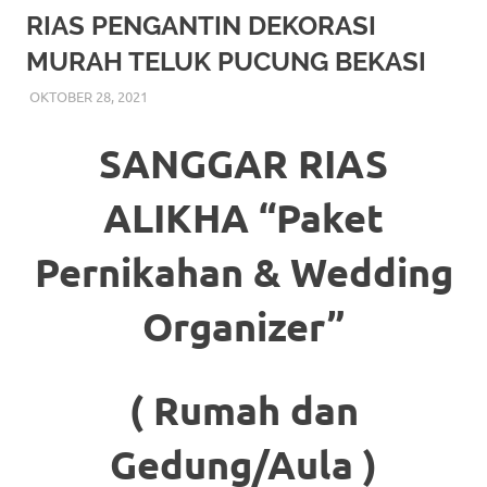
More
RIAS PENGANTIN DEKORASI
MURAH TELUK PUCUNG BEKASI
hints
OKTOBER 28, 2021
RIASALIKHA
RIAS
,
RIAS PENGANTIN
rolex
replica
.
SANGGAR RIAS
my
ALIKHA “Paket
website
Pernikahan & Wedding
https://www.watchesf.com
.
To
Organizer”
learn
more
( Rumah dan
about
Gedung/Aula )