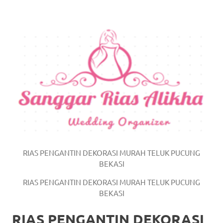
https://www.watchesb.com
.
go
to
these
guys
https://www.mortgagewatches.c
his
comment
RIAS PENGANTIN DEKORASI MURAH TELUK PUCUNG
is
BEKASI
here
RIAS PENGANTIN DEKORASI MURAH TELUK PUCUNG
replica
BEKASI
watches
.
RIAS PENGANTIN DEKORASI