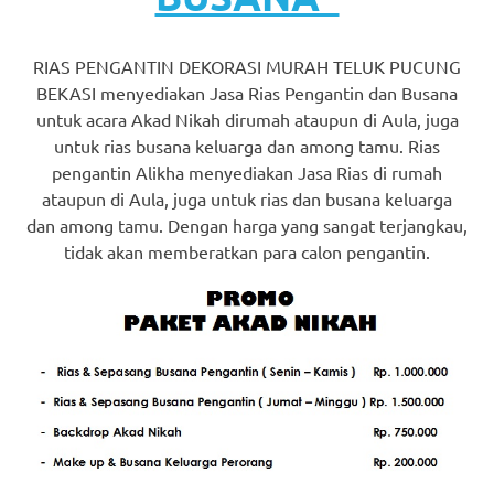
a
good
RIAS PENGANTIN DEKORASI MURAH TELUK PUCUNG
BEKASI menyediakan Jasa Rias Pengantin dan Busana
man
untuk acara Akad Nikah dirumah ataupun di Aula, juga
untuk rias busana keluarga dan among tamu. Rias
is
pengantin Alikha menyediakan Jasa Rias di rumah
luxury
ataupun di Aula, juga untuk rias dan busana keluarga
dan among tamu. Dengan harga yang sangat terjangkau,
replica
tidak akan memberatkan para calon pengantin.
watches
.
men's
https://www.drugswatches.com
.