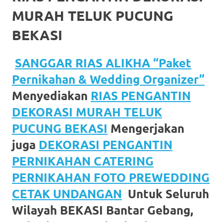
favorite
MURAH TELUK PUCUNG
replica
BEKASI
watches
.
SANGGAR RIAS ALIKHA “Paket
24
Pernikahan & Wedding Organizer”
Hours
Menyediakan
RIAS PENGANTIN
Online
DEKORASI MURAH TELUK
replica
PUCUNG BEKASI
Mengerjakan
juga
DEKORASI PENGANTIN
rolex
.
PERNIKAHAN CATERING
Discover
PERNIKAHAN FOTO PREWEDDING
More
CETAK UNDANGAN
Untuk Seluruh
Here
Wilayah BEKASI Bantar Gebang,