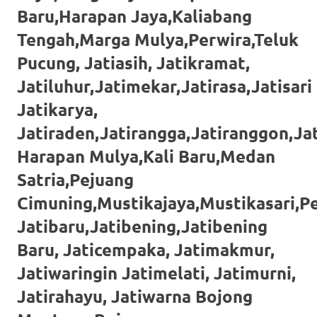
https://www.stockswatches.com
.
Baru,Harapan Jaya,Kaliabang
Tengah,Marga Mulya,Perwira,Teluk
anchor
Pucung, Jatiasih, Jatikramat,
https://www.insurancewatches.c
Jatiluhur,Jatimekar,Jatirasa,Jatisari
check
Jatikarya,
this
Jatiraden,Jatirangga,Jatiranggon,J
link
Harapan Mulya,Kali Baru,Medan
Satria,Pejuang
right
Cimuning,Mustikajaya,Mustikasari,P
here
Jatibaru,Jatibening,Jatibening
now
Baru, Jaticempaka, Jatimakmur,
https://www.domainwatches.com
.
Jatiwaringin Jatimelati, Jatimurni,
visit
Jatirahayu, Jatiwarna Bojong