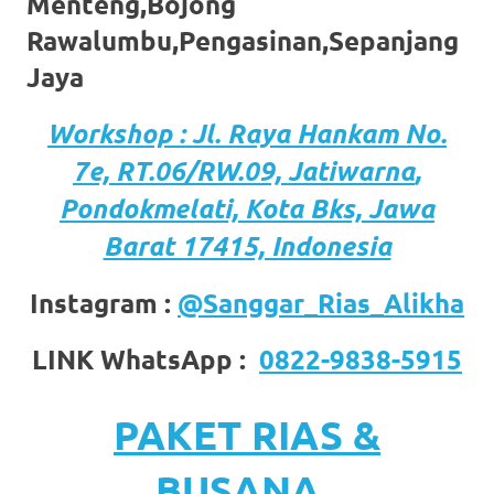
the
Menteng,Bojong
Rawalumbu,Pengasinan,Sepanjang
website
Jaya
fake
rolex
.
Workshop : Jl. Raya Hankam
No.
7e, RT.06/RW.09,
Jatiwarna
,
content
Pondokmelati,
Kota
Bks, Jawa
https://www.financewatches.com
Barat 17415, Indonesia
imitation
Instagram :
@Sanggar_Rias_Alikha
https://www.gameswatches.com
.
A
LINK WhatsApp :
0822-9838-5915
wonderful
PAKET RIAS &
gift
for
BUSANA