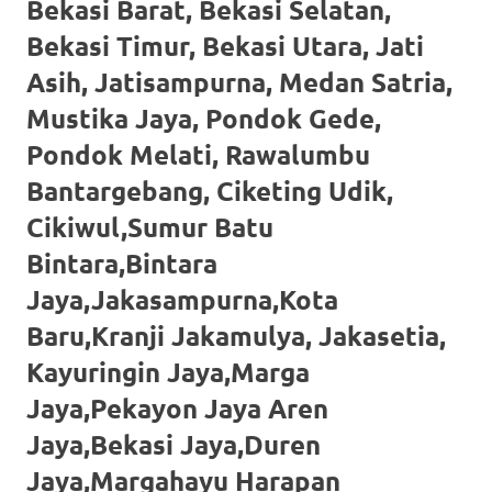
loanswatches.com
.
Bekasi Barat, Bekasi Selatan,
Wiht
Bekasi Timur, Bekasi Utara, Jati
Asih, Jatisampurna, Medan Satria,
80%
Mustika Jaya, Pondok Gede,
Discount
Pondok Melati, Rawalumbu
replica
Bantargebang, Ciketing Udik,
watches
.
Cikiwul,Sumur Batu
click
Bintara,Bintara
Jaya,Jakasampurna,Kota
fake
Baru,Kranji Jakamulya, Jakasetia,
watches
.
Kayuringin Jaya,Marga
Get
Jaya,Pekayon Jaya Aren
the
Jaya,Bekasi Jaya,Duren
facts
Jaya,Margahayu Harapan