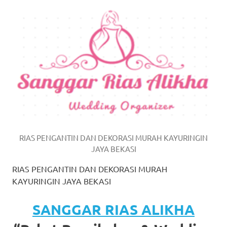
https://www.watchesb.com
.
go
to
these
guys
https://www.mortgagewatches.c
his
comment
RIAS PENGANTIN DAN DEKORASI MURAH KAYURINGIN
JAYA BEKASI
is
RIAS PENGANTIN DAN DEKORASI MURAH
here
KAYURINGIN JAYA BEKASI
replica
SANGGAR RIAS ALIKHA
watches
.