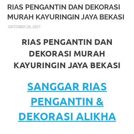
More
RIAS PENGANTIN DAN DEKORASI
MURAH KAYURINGIN JAYA BEKASI
hints
OKTOBER 28, 2021
RIASALIKHA
BEKASI
,
CIKARANG
,
DEKORASI
,
DEKORASO
,
rolex
JAKARTA SELATAN
,
JAKARTA TIMUR
,
JAKARTA
UTARA
,
MURAH
,
MUSLIM
,
RIAS
,
RIAS PENGANTIN
replica
.
RIAS PENGANTIN DAN
my
DEKORASI MURAH
website
KAYURINGIN JAYA BEKASI
https://www.watchesf.com
.
SANGGAR RIAS
To
learn
PENGANTIN &
more
DEKORASI ALIKHA
about