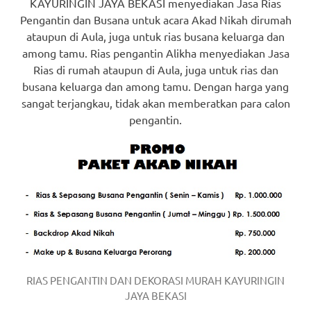
the
KAYURINGIN JAYA BEKASI menyediakan Jasa Rias
Pengantin dan Busana untuk acara Akad Nikah dirumah
website
ataupun di Aula, juga untuk rias busana keluarga dan
fake
among tamu. Rias pengantin Alikha menyediakan Jasa
Rias di rumah ataupun di Aula, juga untuk rias dan
rolex
.
busana keluarga dan among tamu. Dengan harga yang
sangat terjangkau, tidak akan memberatkan para calon
content
pengantin.
https://www.financewatches.com
imitation
https://www.gameswatches.com
.
A
wonderful
gift
RIAS PENGANTIN DAN DEKORASI MURAH KAYURINGIN
for
JAYA BEKASI