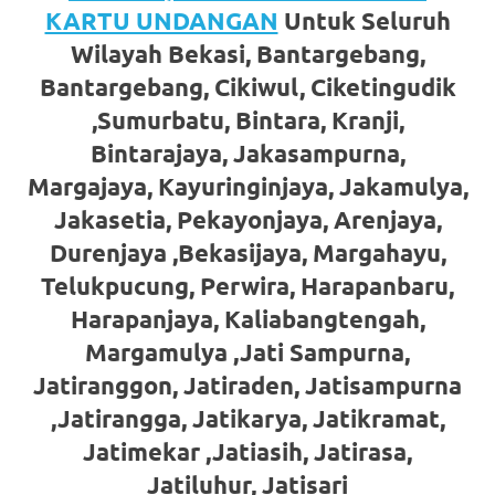
loanswatches.com
.
KARTU UNDANGAN
Untuk Seluruh
Wiht
Wilayah Bekasi, Bantargebang,
80%
Bantargebang, Cikiwul, Ciketingudik
,Sumurbatu, Bintara, Kranji,
Discount
Bintarajaya, Jakasampurna,
replica
Margajaya, Kayuringinjaya, Jakamulya,
watches
.
Jakasetia, Pekayonjaya, Arenjaya,
Durenjaya ,Bekasijaya, Margahayu,
click
Telukpucung, Perwira, Harapanbaru,
fake
Harapanjaya, Kaliabangtengah,
watches
.
Margamulya ,Jati Sampurna,
Jatiranggon, Jatiraden, Jatisampurna
Get
,Jatirangga, Jatikarya, Jatikramat,
the
Jatimekar ,Jatiasih, Jatirasa,
facts
Jatiluhur, Jatisari