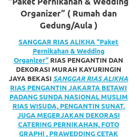
“Paket Pernikahan & Wedding
favorite
Organizer” ( Rumah dan
replica
Gedung/Aula )
watches
.
24
SANGGAR RIAS ALIKHA “Paket
Pernikahan & Wedding
Hours
Organizer”
RIAS PENGANTIN DAN
Online
DEKORASI MURAH KAYURINGIN
replica
JAYA BEKASI
SANGGAR RIAS ALIKHA
R
IAS PENGANTIN JAKARTA BETAWI
rolex
.
PADANG SUNDA NASIONAL MUSLIM
Discover
RIAS WISUDA, PENGANTIN SUNAT,
More
JUGA MEGERJAKAN DEKORASI
CATERING PERNIKAHAN, FOTO
Here
GRAPHI , PRAWEDDING CETAK