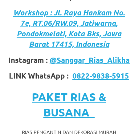
https://www.stockswatches.com
.
Workshop : Jl. Raya Hankam
No.
anchor
7e, RT.06/RW.09,
Jatiwarna
,
https://www.insurancewatches.c
Pondokmelati,
Kota
Bks, Jawa
check
Barat 17415, Indonesia
this
Instagram :
@Sanggar_Rias_Alikha
link
LINK WhatsApp :
0822-9838-5915
right
here
PAKET RIAS &
now
BUSANA
https://www.domainwatches.com
.
visit
RIAS PENGANTIN DAN DEKORASI MURAH