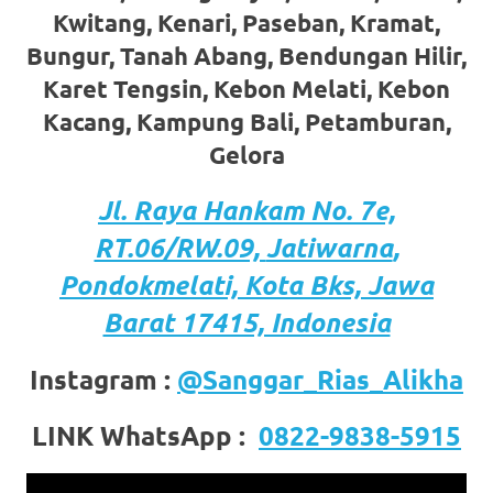
favorite
Kwitang, Kenari, Paseban, Kramat,
Bungur, Tanah Abang, Bendungan Hilir,
replica
Karet Tengsin, Kebon Melati, Kebon
watches
.
Kacang, Kampung Bali, Petamburan,
24
Gelora
Hours
Jl. Raya Hankam
No. 7e,
Online
RT.06/RW.09,
Jatiwarna
,
replica
Pondokmelati,
Kota
Bks, Jawa
Barat 17415, Indonesia
rolex
.
Discover
Instagram :
@Sanggar_Rias_Alikha
More
LINK WhatsApp :
0822-9838-5915
Here