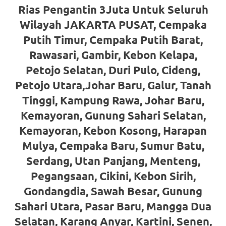
https://www.watchesb.com
.
Rias Pengantin 3Juta Untuk Seluruh
go
Wilayah JAKARTA PUSAT, Cempaka
to
Putih Timur, Cempaka Putih Barat,
Rawasari, Gambir, Kebon Kelapa,
these
Petojo Selatan, Duri Pulo, Cideng,
guys
Petojo Utara,Johar Baru, Galur, Tanah
https://www.mortgagewatches.c
Tinggi, Kampung Rawa, Johar Baru,
Kemayoran, Gunung Sahari Selatan,
his
Kemayoran, Kebon Kosong, Harapan
comment
Mulya, Cempaka Baru, Sumur Batu,
is
Serdang, Utan Panjang, Menteng,
Pegangsaan, Cikini, Kebon Sirih,
here
Gondangdia, Sawah Besar, Gunung
replica
Sahari Utara, Pasar Baru, Mangga Dua
watches
.
Selatan, Karang Anyar, Kartini, Senen,