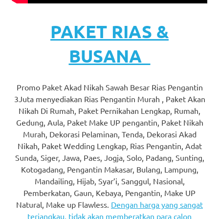
https://www.stockswatches.com
.
PAKET RIAS &
anchor
https://www.insurancewatches.c
BUSANA
check
this
Promo Paket Akad Nikah Sawah Besar Rias Pengantin
3Juta menyediakan Rias Pengantin Murah , Paket Akan
link
Nikah Di Rumah, Paket Pernikahan Lengkap, Rumah,
Gedung, Aula, Paket Make UP pengantin, Paket Nikah
right
Murah, Dekorasi Pelaminan, Tenda, Dekorasi Akad
here
Nikah, Paket Wedding Lengkap, Rias Pengantin, Adat
Sunda, Siger, Jawa, Paes, Jogja, Solo, Padang, Sunting,
now
Kotogadang, Pengantin Makasar, Bulang, Lampung,
https://www.domainwatches.com
.
Mandailing, Hijab, Syar’i, Sanggul, Nasional,
Pemberkatan, Gaun, Kebaya, Pengantin, Make UP
visit
Natural, Make up Flawless.
Dengan harga yang sangat
terjangkau, tidak akan memberatkan para calon