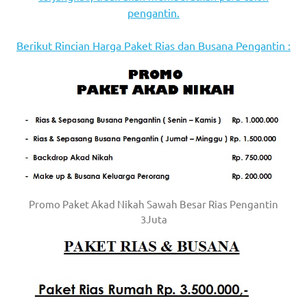
the
pengantin.
website
Berikut Rincian Harga Paket Rias dan Busana Pengantin :
fake
rolex
.
content
https://www.financewatches.com
imitation
https://www.gameswatches.com
.
Promo Paket Akad Nikah Sawah Besar Rias Pengantin
A
3Juta
wonderful
gift
for