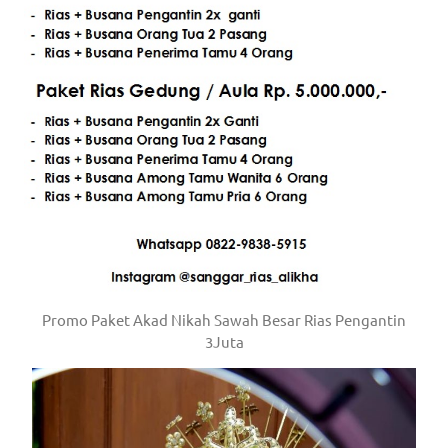
a
good
man
is
luxury
replica
watches
.
men's
Promo Paket Akad Nikah Sawah Besar Rias Pengantin
https://www.drugswatches.com
.
3Juta