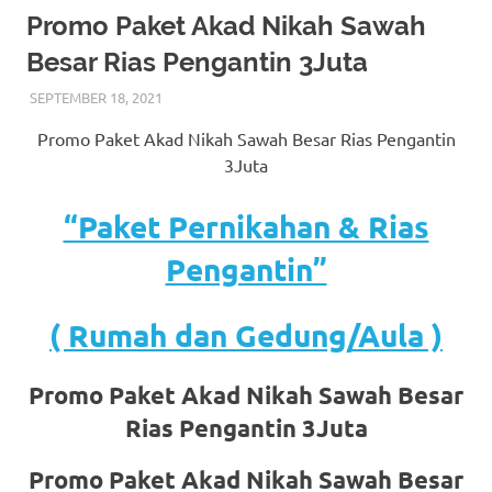
More
Promo Paket Akad Nikah Sawah
Besar Rias Pengantin 3Juta
hints
SEPTEMBER 18, 2021
RIASALIKHA
AKAD NIKAH
,
DEKORASI
,
MURAH
,
MUSLIM
,
PAKET
rolex
DEKORASI PELAMINAN
,
PAKET RIAS PENGANTIN
Promo Paket Akad Nikah Sawah Besar Rias Pengantin
MURAH
,
RIAS
,
RIAS PENGANTIN
,
RIAS PENGANTIN
replica
.
HIJAB
,
RIAS PENGANTIN JAWA
,
RIAS PENGANTIN
3Juta
SUNDA
,
TATA RIAS PENGANTIN
my
“Paket Pernikahan & Rias
website
Pengantin”
https://www.watchesf.com
.
To
( Rumah dan Gedung/Aula )
learn
Promo Paket Akad Nikah Sawah Besar
more
Rias Pengantin 3Juta
about
Promo Paket Akad Nikah Sawah Besar