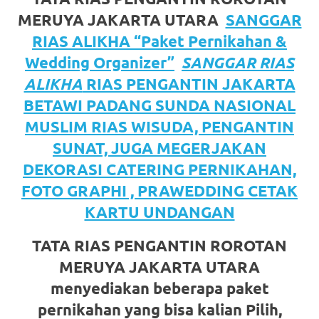
https://www.watchesb.com
.
MERUYA JAKARTA UTARA
SANGGAR
go
RIAS ALIKHA “Paket Pernikahan &
to
Wedding Organizer”
SANGGAR RIAS
these
ALIKHA
RIAS PENGANTIN JAKARTA
BETAWI PADANG SUNDA NASIONAL
guys
MUSLIM RIAS WISUDA, PENGANTIN
https://www.mortgagewatches.c
SUNAT, JUGA MEGERJAKAN
his
DEKORASI CATERING PERNIKAHAN,
FOTO GRAPHI , PRAWEDDING CETAK
comment
KARTU UNDANGAN
is
TATA RIAS PENGANTIN ROROTAN
here
MERUYA JAKARTA UTARA
replica
menyediakan beberapa paket
watches
.
pernikahan yang bisa kalian Pilih,