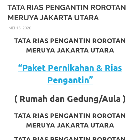
More
TATA RIAS PENGANTIN ROROTAN
MERUYA JAKARTA UTARA
hints
MEI 15, 2020
RIASALIKHA
BEKASI
,
DEKORASI
,
JAKARTA SELATAN
,
JAKARTA TIMUR
,
rolex
JAKARTA UTARA
,
MURAH
,
MUSLIM
,
PAKET RIAS
TATA RIAS PENGANTIN ROROTAN
PENGANTIN MURAH
,
RIAS
,
RIAS PENGANTIN
replica
.
MERUYA JAKARTA UTARA
my
“Paket Pernikahan & Rias
website
Pengantin”
https://www.watchesf.com
.
To
( Rumah dan Gedung/Aula )
learn
more
TATA RIAS PENGANTIN ROROTAN
MERUYA JAKARTA UTARA
about
TATA RIAS PENGANTIN ROROTAN