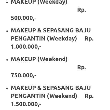
MAKEUP (Weekday)
https://www.stockswatches.com
.
Rp.
anchor
500.000,-
https://www.insurancewatches.c
MAKEUP & SEPASANG BAJU
check
PENGANTIN (Weekday) Rp.
this
1.000.000,-
link
MAKEUP (Weekend)
right
Rp.
here
750.000,-
now
MAKEUP & SEPASANG BAJU
https://www.domainwatches.com
.
PENGANTIN (Weekend) Rp.
visit
1.500.000,-