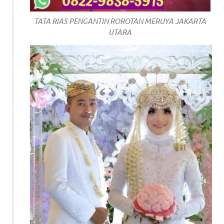
a
TATA RIAS PENGANTIN ROROTAN MERUYA JAKARTA
good
UTARA
man
is
luxury
replica
watches
.
men's
https://www.drugswatches.com
.