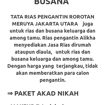
BUSANA
loanswatches.com
.
Wiht
TATA RIAS PENGANTIN ROROTAN
80%
MERUYA JAKARTA UTARA juga
Discount
untuk rias dan busana keluarga dan
replica
among tamu. Rias pengantin Alikha
menyediakan Jasa Rias dirumah
watches
.
ataupun diaula,
untuk rias dan
click
busana keluarga dan among tamu.
fake
Dengan harga yang terjangkau, tidak
akan memberatkan para calon
watches
.
pengantin.
Get
the
⇒ PAKET AKAD NIKAH
facts