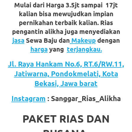
Mulai dari Harga 3.5jt sampai 17jt
favorite
kalian bisa mewujudkan impian
replica
pernikahan terbaik kalian. Rias
watches
.
pengantin alikha juga menyediakan
24
jasa
Sewa Baju dan
Makeup
dengan
harga
yang
terjangkau.
Hours
Online
Jl. Raya Hankam No.6, RT.6/RW.11,
Jatiwarna, Pondokmelati, Kota
replica
Bekasi, Jawa barat
rolex
.
Discover
Instagram
: Sanggar_Rias_Alikha
More
PAKET RIAS DAN
Here