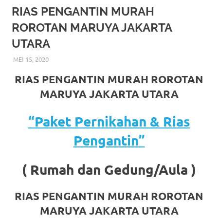
More
RIAS PENGANTIN MURAH
ROROTAN MARUYA JAKARTA
hints
UTARA
rolex
MEI 15, 2020
RIASALIKHA
BEKASI
,
DEKORASI
,
JAKARTA SELATAN
,
JAKARTA TIMUR
,
replica
.
JAKARTA UTARA
,
MURAH
,
MUSLIM
,
PAKET RIAS
RIAS PENGANTIN MURAH ROROTAN
PENGANTIN MURAH
,
RIAS
,
RIAS PENGANTIN
my
MARUYA JAKARTA UTARA
website
“Paket Pernikahan & Rias
https://www.watchesf.com
.
Pengantin”
To
learn
( Rumah dan Gedung/Aula )
more
RIAS PENGANTIN MURAH ROROTAN
about
MARUYA JAKARTA UTARA