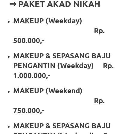
⇒ PAKET AKAD NIKAH
https://www.stockswatches.com
.
anchor
MAKEUP (Weekday)
https://www.insurancewatches.c
Rp.
500.000,-
check
this
MAKEUP & SEPASANG BAJU
link
PENGANTIN (Weekday) Rp.
1.000.000,-
right
here
MAKEUP (Weekend)
now
Rp.
750.000,-
https://www.domainwatches.com
.
visit
MAKEUP & SEPASANG BAJU