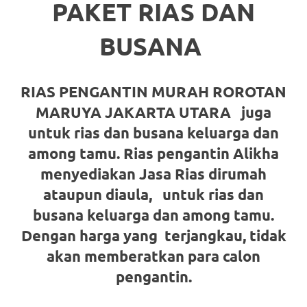
loanswatches.com
.
PAKET RIAS DAN
Wiht
BUSANA
80%
Discount
RIAS PENGANTIN MURAH ROROTAN
replica
MARUYA JAKARTA UTARA juga
untuk rias dan busana keluarga dan
watches
.
among tamu. Rias pengantin Alikha
click
menyediakan Jasa Rias dirumah
fake
ataupun diaula,
untuk rias dan
watches
.
busana keluarga dan among tamu.
Dengan harga yang terjangkau, tidak
Get
akan memberatkan para calon
the
pengantin.
facts