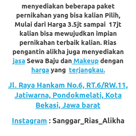
favorite
menyediakan beberapa paket
pernikahan yang bisa kalian Pilih,
replica
Mulai dari Harga 3.5jt sampai 17jt
watches
.
kalian bisa mewujudkan impian
24
pernikahan terbaik kalian. Rias
pengantin alikha juga menyediakan
Hours
jasa
Sewa Baju dan
Makeup
dengan
Online
harga
yang
terjangkau.
replica
Jl. Raya Hankam No.6, RT.6/RW.11,
rolex
.
Jatiwarna, Pondokmelati, Kota
Discover
Bekasi, Jawa barat
More
Instagram
: Sanggar_Rias_Alikha
Here