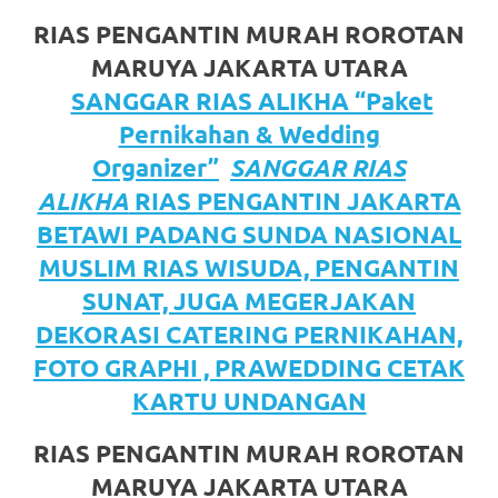
https://www.watchesb.com
.
RIAS PENGANTIN MURAH ROROTAN
go
MARUYA JAKARTA UTARA
to
SANGGAR RIAS ALIKHA “Paket
these
Pernikahan & Wedding
Organizer”
SANGGAR RIAS
guys
ALIKHA
RIAS PENGANTIN JAKARTA
https://www.mortgagewatches.c
BETAWI PADANG SUNDA NASIONAL
his
MUSLIM RIAS WISUDA, PENGANTIN
SUNAT, JUGA MEGERJAKAN
comment
DEKORASI CATERING PERNIKAHAN,
is
FOTO GRAPHI , PRAWEDDING CETAK
here
KARTU UNDANGAN
replica
RIAS PENGANTIN MURAH ROROTAN
watches
.
MARUYA JAKARTA UTARA