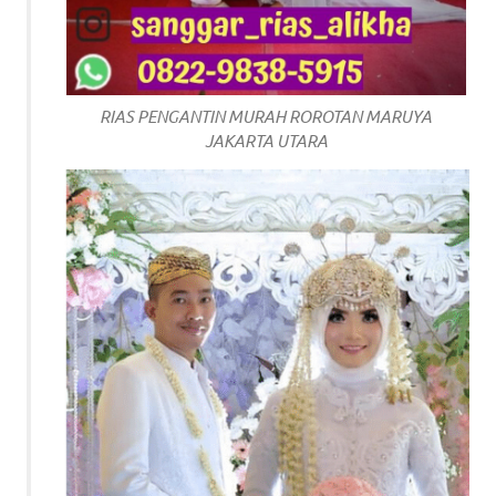
a
good
man
RIAS PENGANTIN MURAH ROROTAN MARUYA
JAKARTA UTARA
is
luxury
replica
watches
.
men's
https://www.drugswatches.com
.