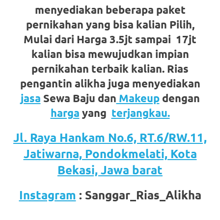
favorite
menyediakan beberapa paket
pernikahan yang bisa kalian Pilih,
replica
Mulai dari Harga 3.5jt sampai 17jt
watches
.
kalian bisa mewujudkan impian
24
pernikahan terbaik kalian. Rias
pengantin alikha juga menyediakan
Hours
jasa
Sewa Baju dan
Makeup
dengan
Online
harga
yang
terjangkau.
replica
Jl. Raya Hankam No.6, RT.6/RW.11,
rolex
.
Jatiwarna, Pondokmelati, Kota
Discover
Bekasi, Jawa barat
More
Instagram
: Sanggar_Rias_Alikha
Here