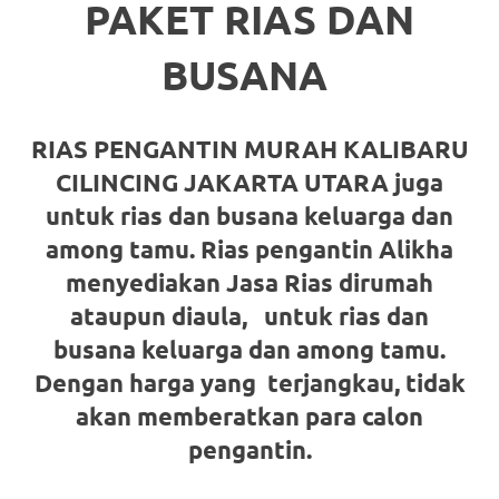
loanswatches.com
.
PAKET RIAS DAN
Wiht
BUSANA
80%
Discount
RIAS PENGANTIN MURAH KALIBARU
replica
CILINCING JAKARTA UTARA juga
untuk rias dan busana keluarga dan
watches
.
among tamu. Rias pengantin Alikha
click
menyediakan Jasa Rias dirumah
fake
ataupun diaula,
untuk rias dan
watches
.
busana keluarga dan among tamu.
Dengan harga yang terjangkau, tidak
Get
akan memberatkan para calon
the
pengantin.
facts