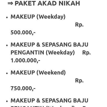
⇒ PAKET AKAD NIKAH
https://www.stockswatches.com
.
anchor
MAKEUP (Weekday)
https://www.insurancewatches.c
Rp.
500.000,-
check
this
MAKEUP & SEPASANG BAJU
link
PENGANTIN (Weekday) Rp.
1.000.000,-
right
here
MAKEUP (Weekend)
now
Rp.
750.000,-
https://www.domainwatches.com
.
visit
MAKEUP & SEPASANG BAJU