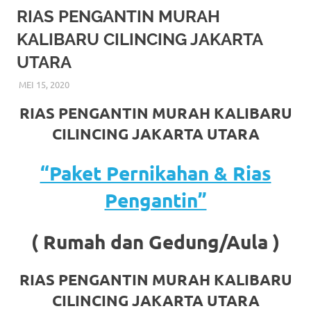
More
RIAS PENGANTIN MURAH
KALIBARU CILINCING JAKARTA
hints
UTARA
rolex
MEI 15, 2020
RIASALIKHA
BEKASI
,
DEKORASI
,
JAKARTA SELATAN
,
JAKARTA TIMUR
,
replica
.
JAKARTA UTARA
,
MURAH
,
MUSLIM
,
PAKET RIAS
RIAS PENGANTIN MURAH KALIBARU
PENGANTIN MURAH
,
RIAS
,
RIAS PENGANTIN
my
CILINCING JAKARTA UTARA
website
“Paket Pernikahan & Rias
https://www.watchesf.com
.
Pengantin”
To
learn
( Rumah dan Gedung/Aula )
more
RIAS PENGANTIN MURAH KALIBARU
about
CILINCING JAKARTA UTARA