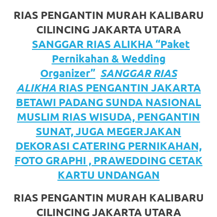
https://www.watchesb.com
.
RIAS PENGANTIN MURAH KALIBARU
go
CILINCING JAKARTA UTARA
to
SANGGAR RIAS ALIKHA “Paket
these
Pernikahan & Wedding
Organizer”
SANGGAR RIAS
guys
ALIKHA
RIAS PENGANTIN JAKARTA
https://www.mortgagewatches.c
BETAWI PADANG SUNDA NASIONAL
his
MUSLIM RIAS WISUDA, PENGANTIN
SUNAT, JUGA MEGERJAKAN
comment
DEKORASI CATERING PERNIKAHAN,
is
FOTO GRAPHI , PRAWEDDING CETAK
here
KARTU UNDANGAN
replica
RIAS PENGANTIN MURAH KALIBARU
watches
.
CILINCING JAKARTA UTARA