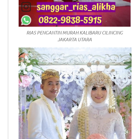
a
good
man
RIAS PENGANTIN MURAH KALIBARU CILINCING
JAKARTA UTARA
is
luxury
replica
watches
.
men's
https://www.drugswatches.com
.