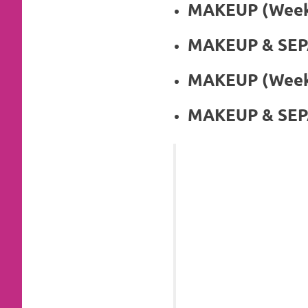
loanswatches.com
.
MAKEUP
Wiht
MAKEUP & SEP
80%
MAKEUP
Discount
replica
MAKEUP & SEP
watches
.
click
fake
watches
.
Get
the
facts