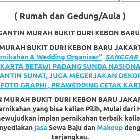
( Rumah dan Gedung/Aula )
GANTIN MURAH BUKIT DURI KEBON BAR
 MURAH BUKIT DURI KEBON BARU JAKA
rnikahan & Wedding Organizer”
SANGGAR 
om
.
KARTA BETAWI PADANG SUNDA NASIONA
ANTIN SUNAT, JUGA MEGERJAKAN DEKO
 FOTO GRAPHI , PRAWEDDING CETAK KA
N MURAH BUKIT DURI KEBON BARU JAKAR
rnikahan yang bisa kalian Pilih, Mulai dari 
 mewujudkan impian pernikahan terbaik kalia
enyediakan
jasa
Sewa Baju dan
Makeup
den
terjangkau.