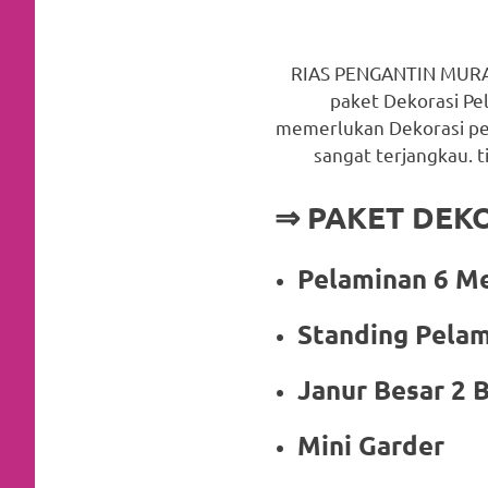
a
good
RIAS PENGANTIN MURA
paket Dekorasi Pe
man
memerlukan Dekorasi pel
is
sangat terjangkau. 
luxury
⇒ PAKET DEKOR
replica
Pelaminan 6 M
watches
.
men's
Standing Pelam
https://www.drugswatches.com
.
Janur Besar 2 
Mini Garder