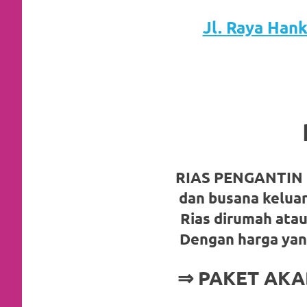
favorite
Jl. Raya Han
replica
watches
.
24
Hours
Online
replica
RIAS PENGANTIN 
dan busana kelua
rolex
.
Rias dirumah atau
Discover
Dengan harga yan
More
⇒ PAKET AKA
Here