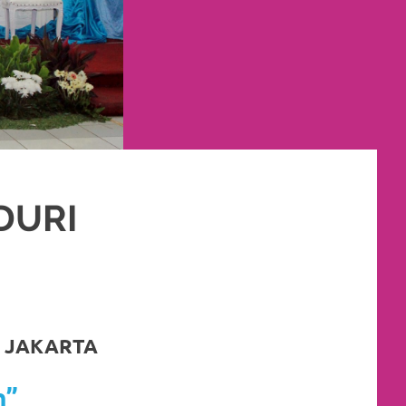
DURI
KET RIAS PENGANTIN MURAH
,
RIAS
,
RIAS PENGANTIN
U JAKARTA
n”