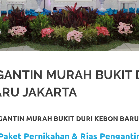
GANTIN MURAH BUKIT 
ARU JAKARTA
JAKARTA SELATAN
,
JAKARTA TIMUR
,
JAKARTA UTARA
,
MURAH
,
MUSLIM
,
PA
GANTIN MURAH BUKIT DURI KEBON BAR
Paket Pernikahan & Rias Penganti