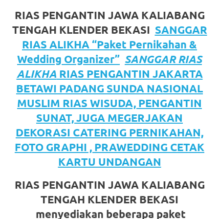
https://www.watchesb.com
.
RIAS PENGANTIN JAWA KALIABANG
go
TENGAH KLENDER BEKASI
SANGGAR
to
RIAS ALIKHA “Paket Pernikahan &
these
Wedding Organizer”
SANGGAR RIAS
ALIKHA
RIAS PENGANTIN JAKARTA
guys
BETAWI PADANG SUNDA NASIONAL
https://www.mortgagewatches.c
MUSLIM RIAS WISUDA, PENGANTIN
his
SUNAT, JUGA MEGERJAKAN
DEKORASI CATERING PERNIKAHAN,
comment
FOTO GRAPHI , PRAWEDDING CETAK
is
KARTU UNDANGAN
here
RIAS PENGANTIN JAWA KALIABANG
replica
TENGAH KLENDER BEKASI
watches
.
menyediakan beberapa paket