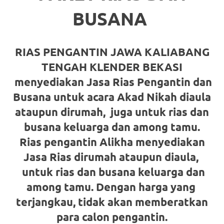
loanswatches.com
.
BUSANA
Wiht
80%
RIAS PENGANTIN JAWA KALIABANG
Discount
TENGAH KLENDER BEKASI
replica
menyediakan Jasa Rias Pengantin dan
Busana untuk acara Akad Nikah diaula
watches
.
ataupun dirumah,
juga untuk rias dan
click
busana keluarga dan among tamu.
fake
Rias pengantin Alikha menyediakan
watches
.
Jasa Rias dirumah ataupun diaula,
untuk rias dan busana keluarga dan
Get
among tamu. Dengan harga yang
the
terjangkau, tidak akan memberatkan
facts
para calon pengantin.