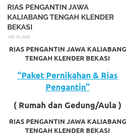
More
RIAS PENGANTIN JAWA
KALIABANG TENGAH KLENDER
hints
BEKASI
rolex
MEI 10, 2020
RIASALIKHA
AKAD NIKAH
,
BEKASI
,
CIKARANG
,
DEKORASI
,
JAKARTA
replica
.
SELATAN
,
JAKARTA TIMUR
,
JAKARTA UTARA
,
MURAH
,
RIAS PENGANTIN JAWA KALIABANG
MUSLIM
,
PAKET DEKORASI PELAMINAN
,
PAKET RIAS
my
PENGANTIN MURAH
,
RIAS
,
RIAS PENGANTIN
,
RIAS
TENGAH KLENDER BEKASI
PENGANTIN HIJAB
,
RIAS PENGANTIN JAWA
,
RIAS
website
PENGANTIN SUNDA
,
TATA RIAS PENGANTIN
“Paket Pernikahan & Rias
https://www.watchesf.com
.
Pengantin”
To
learn
( Rumah dan Gedung/Aula )
more
RIAS PENGANTIN JAWA KALIABANG
about
TENGAH KLENDER BEKASI