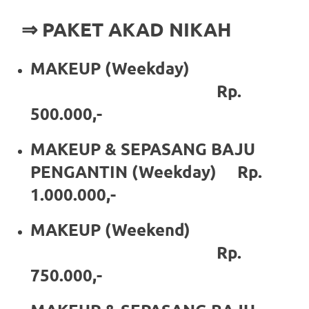
https://www.stockswatches.com
.
⇒ PAKET AKAD NIKAH
anchor
MAKEUP (Weekday)
https://www.insurancewatches.c
Rp.
check
500.000,-
this
MAKEUP & SEPASANG BAJU
link
PENGANTIN (Weekday) Rp.
right
1.000.000,-
here
MAKEUP (Weekend)
now
Rp.
https://www.domainwatches.com
.
750.000,-
visit