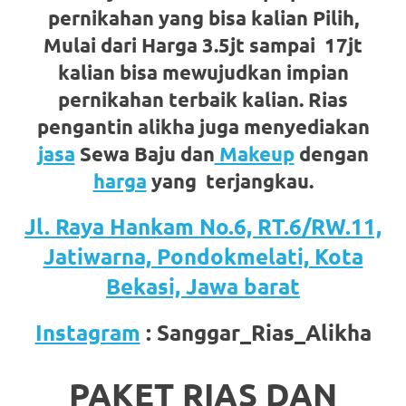
favorite
pernikahan yang bisa kalian Pilih,
Mulai dari Harga 3.5jt sampai 17jt
replica
kalian bisa mewujudkan impian
watches
.
pernikahan terbaik kalian. Rias
24
pengantin alikha juga menyediakan
jasa
Sewa Baju dan
Makeup
dengan
Hours
harga
yang terjangkau.
Online
Jl. Raya Hankam No.6, RT.6/RW.11,
replica
Jatiwarna, Pondokmelati, Kota
rolex
.
Bekasi, Jawa barat
Discover
Instagram
: Sanggar_Rias_Alikha
More
Here
PAKET RIAS DAN