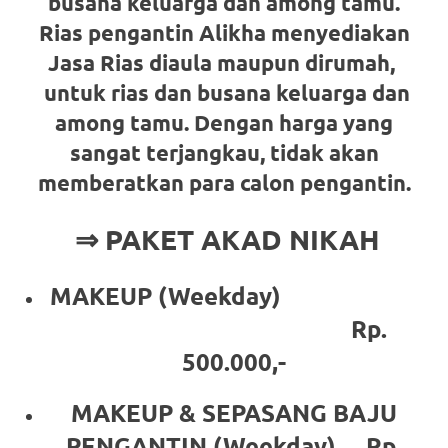
the
busana keluarga dan among tamu.
Rias pengantin Alikha menyediakan
website
Jasa Rias diaula maupun dirumah,
fake
untuk rias dan busana keluarga dan
rolex
.
among tamu. Dengan harga yang
sangat terjangkau, tidak akan
content
memberatkan para calon pengantin.
https://www.financewatches.com
⇒ PAKET AKAD NIKAH
imitation
https://www.gameswatches.com
.
MAKEUP (Weekday)
A
Rp.
wonderful
500.000,-
gift
MAKEUP & SEPASANG BAJU
for
PENGANTIN (Weekday) Rp.