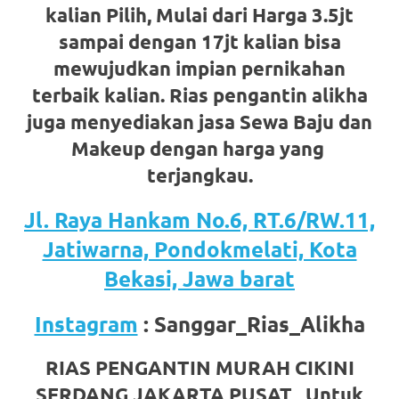
kalian Pilih, Mulai dari Harga 3.5jt
favorite
sampai dengan 17jt kalian bisa
replica
mewujudkan impian pernikahan
watches
.
terbaik kalian. Rias pengantin alikha
24
juga menyediakan jasa Sewa Baju dan
Makeup dengan harga yang
Hours
terjangkau.
Online
Jl. Raya Hankam No.6, RT.6/RW.11,
replica
Jatiwarna, Pondokmelati, Kota
rolex
.
Bekasi, Jawa barat
Discover
Instagram
: Sanggar_Rias_Alikha
More
Here
RIAS PENGANTIN MURAH CIKINI
SERDANG JAKARTA PUSAT Untuk