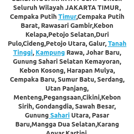
loanswatches.com
.
Seluruh Wilayah JAKARTA TIMUR,
Wiht
Cempaka Putih
Timur
,Cempaka Putih
80%
Barat, Rawasari Gambir,Kebon
Kelapa,Petojo Selatan,Duri
Discount
Pulo,Cideng,Petojo Utara, Galur,
Tanah
replica
Tinggi
,
Kampung
Rawa, Johar Baru,
watches
.
Gunung Sahari Selatan Kemayoran,
click
Kebon Kosong, Harapan Mulya,
Cempaka Baru, Sumur Batu, Serdang,
fake
Utan Panjang,
watches
.
Menteng,Pegangsaan,Cikini,Kebon
Get
Sirih, Gondangdia, Sawah Besar,
Gunung
Sahari
Utara, Pasar
the
Baru,Mangga Dua Selatan,Karang
facts
Anyar,Kartini,