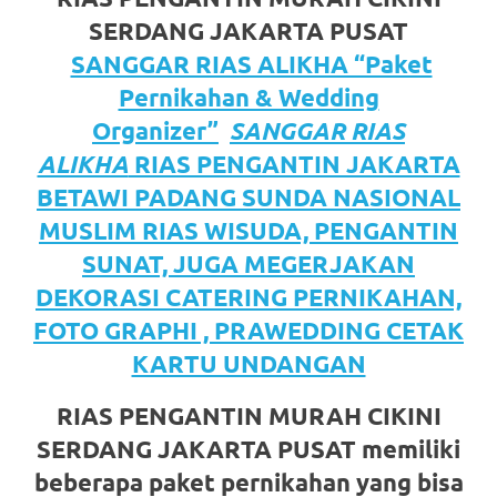
https://www.watchesb.com
.
SERDANG JAKARTA PUSAT
go
SANGGAR RIAS ALIKHA “Paket
to
Pernikahan & Wedding
these
Organizer”
SANGGAR RIAS
ALIKHA
RIAS PENGANTIN JAKARTA
guys
BETAWI PADANG SUNDA NASIONAL
https://www.mortgagewatches.c
MUSLIM RIAS WISUDA, PENGANTIN
his
SUNAT, JUGA MEGERJAKAN
DEKORASI CATERING PERNIKAHAN,
comment
FOTO GRAPHI , PRAWEDDING CETAK
is
KARTU UNDANGAN
here
RIAS PENGANTIN MURAH CIKINI
replica
SERDANG JAKARTA PUSAT memiliki
watches
.
beberapa paket pernikahan yang bisa