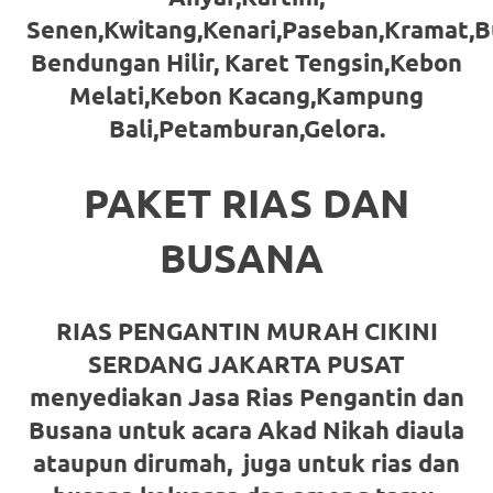
https://www.stockswatches.com
.
Senen,Kwitang,Kenari,Paseban,Kramat,B
Bendungan Hilir, Karet Tengsin,Kebon
anchor
Melati,Kebon Kacang,Kampung
https://www.insurancewatches.c
Bali,Petamburan,Gelora.
check
PAKET RIAS DAN
this
link
BUSANA
right
here
RIAS PENGANTIN MURAH CIKINI
SERDANG JAKARTA PUSAT
now
menyediakan Jasa Rias Pengantin dan
https://www.domainwatches.com
.
Busana untuk acara Akad Nikah diaula
visit
ataupun dirumah,
juga untuk rias dan