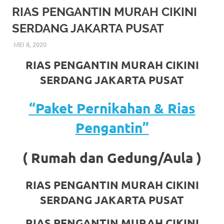
More
RIAS PENGANTIN MURAH CIKINI
SERDANG JAKARTA PUSAT
hints
MEI 8, 2020
RIASALIKHA
AKAD NIKAH
,
BEKASI
,
CIKARANG
,
DEKORASI
,
JAKARTA
rolex
SELATAN
,
JAKARTA TIMUR
,
JAKARTA UTARA
,
MURAH
,
RIAS PENGANTIN MURAH CIKINI
MUSLIM
,
PAKET DEKORASI PELAMINAN
,
PAKET RIAS
replica
.
PENGANTIN MURAH
,
RIAS
,
RIAS PENGANTIN
,
RIAS
SERDANG JAKARTA PUSAT
PENGANTIN HIJAB
,
RIAS PENGANTIN JAWA
,
RIAS
my
PENGANTIN SUNDA
,
TATA RIAS PENGANTIN
“Paket Pernikahan & Rias
website
Pengantin”
https://www.watchesf.com
.
To
( Rumah dan Gedung/Aula )
learn
more
RIAS PENGANTIN MURAH CIKINI
SERDANG JAKARTA PUSAT
about
RIAS PENGANTIN MURAH CIKINI