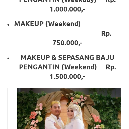
a
1.000.000,-
good
MAKEUP (Weekend)
man
Rp.
is
750.000,-
luxury
MAKEUP & SEPASANG BAJU
replica
PENGANTIN (Weekend) Rp.
watches
.
1.500.000,-
men's
https://www.drugswatches.com
.