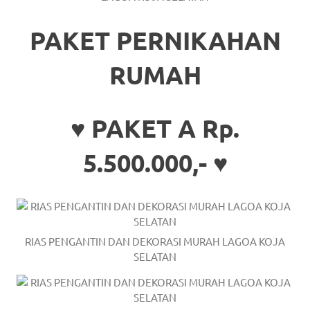
https://www.stockswatches.com
.
PAKET PERNIKAHAN
anchor
https://www.insurancewatches.c
RUMAH
check
this
♥ PAKET A Rp.
link
5.500.000,- ♥
right
here
now
RIAS PENGANTIN DAN DEKORASI MURAH LAGOA KOJA
https://www.domainwatches.com
.
SELATAN
visit