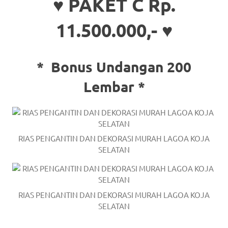
♥ PAKET C Rp.
a
11.500.000,- ♥
good
man
*
Bonus Undangan 200
is
Lembar *
luxury
replica
watches
.
RIAS PENGANTIN DAN DEKORASI MURAH LAGOA KOJA
men's
SELATAN
https://www.drugswatches.com
.
RIAS PENGANTIN DAN DEKORASI MURAH LAGOA KOJA
SELATAN