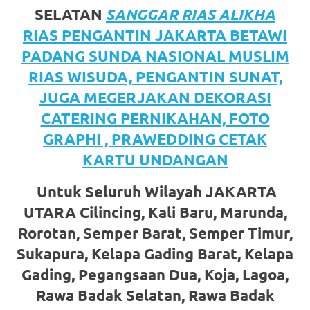
favorite
SELATAN
SANGGAR RIAS ALIKHA
RIAS PENGANTIN JAKARTA BETAWI
replica
PADANG SUNDA NASIONAL MUSLIM
watches
.
RIAS WISUDA, PENGANTIN SUNAT,
24
JUGA MEGERJAKAN DEKORASI
CATERING PERNIKAHAN, FOTO
Hours
GRAPHI , PRAWEDDING CETAK
Online
KARTU UNDANGAN
replica
Untuk Seluruh Wilayah JAKARTA
rolex
.
UTARA Cilincing, Kali Baru, Marunda,
Discover
Rorotan, Semper Barat, Semper Timur,
Sukapura, Kelapa Gading Barat, Kelapa
More
Gading, Pegangsaan Dua, Koja, Lagoa,
Here
Rawa Badak Selatan, Rawa Badak