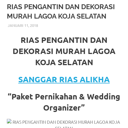
More
RIAS PENGANTIN DAN DEKORASI
MURAH LAGOA KOJA SELATAN
hints
JANUARI 11, 2018
RIASALIKHA
BEKASI
,
DEKORASI
,
JAKARTA SELATAN
,
JAKARTA
rolex
TIMUR
,
JAKARTA UTARA
,
MURAH
,
MUSLIM
,
RIAS
,
RIAS PENGANTIN
replica
.
RIAS PENGANTIN DAN
my
DEKORASI MURAH LAGOA
website
KOJA SELATAN
https://www.watchesf.com
.
SANGGAR RIAS ALIKHA
To
learn
“Paket Pernikahan & Wedding
more
Organizer”
about