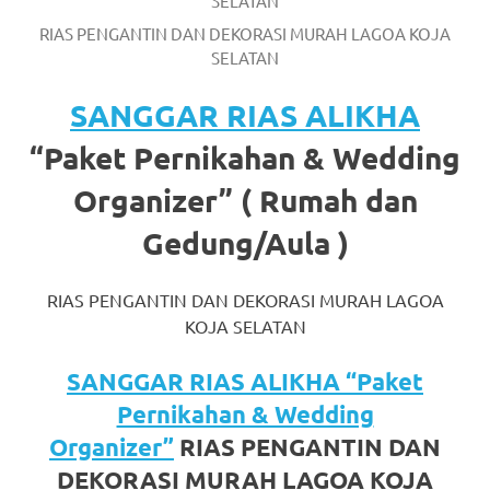
https://www.watchesb.com
.
RIAS PENGANTIN DAN DEKORASI MURAH LAGOA KOJA
go
SELATAN
to
SANGGAR RIAS ALIKHA
these
“Paket Pernikahan & Wedding
guys
Organizer” ( Rumah dan
https://www.mortgagewatches.c
Gedung/Aula )
his
comment
RIAS PENGANTIN DAN DEKORASI MURAH LAGOA
KOJA SELATAN
is
SANGGAR RIAS ALIKHA “Paket
here
Pernikahan & Wedding
replica
Organizer”
RIAS PENGANTIN DAN
watches
.
DEKORASI MURAH LAGOA KOJA