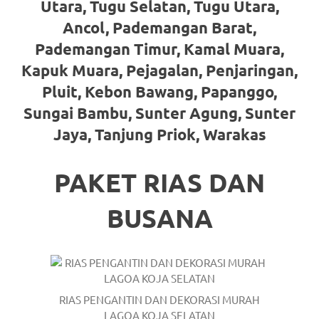
loanswatches.com
.
Utara, Tugu Selatan, Tugu Utara,
Wiht
Ancol, Pademangan Barat,
Pademangan Timur, Kamal Muara,
80%
Kapuk Muara, Pejagalan, Penjaringan,
Discount
Pluit, Kebon Bawang, Papanggo,
replica
Sungai Bambu, Sunter Agung, Sunter
Jaya, Tanjung Priok, Warakas
watches
.
click
PAKET RIAS DAN
fake
BUSANA
watches
.
Get
the
RIAS PENGANTIN DAN DEKORASI MURAH
facts
LAGOA KOJA SELATAN