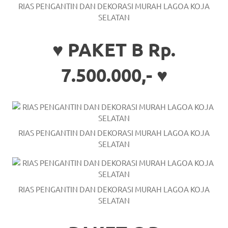
the
RIAS PENGANTIN DAN DEKORASI MURAH LAGOA KOJA
SELATAN
website
fake
♥ PAKET B Rp.
rolex
.
7.500.000,- ♥
content
https://www.financewatches.com
imitation
RIAS PENGANTIN DAN DEKORASI MURAH LAGOA KOJA
https://www.gameswatches.com
.
SELATAN
A
wonderful
RIAS PENGANTIN DAN DEKORASI MURAH LAGOA KOJA
gift
SELATAN
for