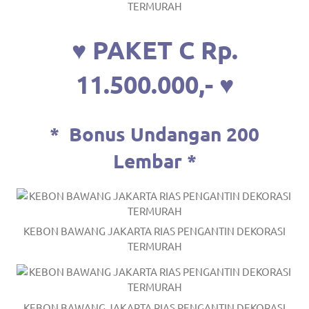
TERMURAH
a
good
♥ PAKET C Rp.
man
11.500.000,- ♥
is
luxury
*
Bonus Undangan 200
replica
Lembar *
watches
.
men's
https://www.drugswatches.com
.
KEBON BAWANG JAKARTA RIAS PENGANTIN DEKORASI
TERMURAH
KEBON BAWANG JAKARTA RIAS PENGANTIN DEKORASI