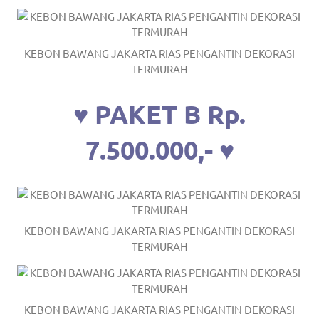
the
website
KEBON BAWANG JAKARTA RIAS PENGANTIN DEKORASI
fake
TERMURAH
rolex
.
♥ PAKET B Rp.
content
https://www.financewatches.com
7.500.000,- ♥
imitation
https://www.gameswatches.com
.
A
KEBON BAWANG JAKARTA RIAS PENGANTIN DEKORASI
TERMURAH
wonderful
gift
for
KEBON BAWANG JAKARTA RIAS PENGANTIN DEKORASI