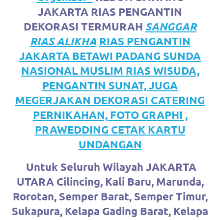
favorite
JAKARTA RIAS PENGANTIN
DEKORASI TERMURAH
SANGGAR
replica
RIAS ALIKHA
RIAS PENGANTIN
watches
.
JAKARTA BETAWI PADANG SUNDA
24
NASIONAL MUSLIM RIAS WISUDA,
PENGANTIN SUNAT, JUGA
Hours
MEGERJAKAN DEKORASI CATERING
Online
PERNIKAHAN, FOTO GRAPHI ,
replica
PRAWEDDING CETAK KARTU
rolex
.
UNDANGAN
Discover
Untuk Seluruh Wilayah JAKARTA
More
UTARA Cilincing, Kali Baru, Marunda,
Rorotan, Semper Barat, Semper Timur,
Here
Sukapura, Kelapa Gading Barat, Kelapa