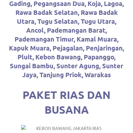
loanswatches.com
.
Gading, Pegangsaan Dua, Koja, Lagoa,
Wiht
Rawa Badak Selatan, Rawa Badak
Utara, Tugu Selatan, Tugu Utara,
80%
Ancol, Pademangan Barat,
Discount
Pademangan Timur, Kamal Muara,
replica
Kapuk Muara, Pejagalan, Penjaringan,
Pluit, Kebon Bawang, Papanggo,
watches
.
Sungai Bambu, Sunter Agung, Sunter
click
Jaya, Tanjung Priok, Warakas
fake
PAKET RIAS DAN
watches
.
Get
BUSANA
the
facts