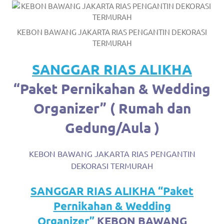
https://www.watchesb.com
.
go
KEBON BAWANG JAKARTA RIAS PENGANTIN DEKORASI
to
TERMURAH
these
SANGGAR RIAS ALIKHA
guys
“Paket Pernikahan & Wedding
https://www.mortgagewatches.c
Organizer” ( Rumah dan
his
Gedung/Aula )
comment
KEBON BAWANG JAKARTA RIAS PENGANTIN
is
DEKORASI TERMURAH
here
SANGGAR RIAS ALIKHA “Paket
replica
Pernikahan & Wedding
watches
.
Organizer”
KEBON BAWANG