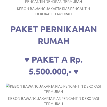
https://www.stockswatches.com
.
KEBON BAWANG JAKARTA RIAS PENGANTIN
anchor
DEKORASI TERMURAH
https://www.insurancewatches.c
PAKET PERNIKAHAN
check
RUMAH
this
link
♥ PAKET A Rp.
right
5.500.000,- ♥
here
now
https://www.domainwatches.com
.
visit
KEBON BAWANG JAKARTA RIAS PENGANTIN DEKORASI
TERMURAH