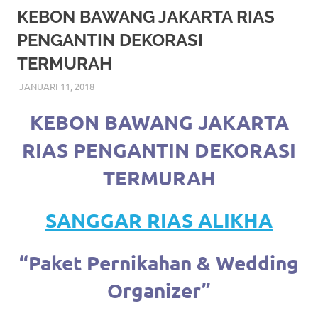
More
KEBON BAWANG JAKARTA RIAS
PENGANTIN DEKORASI
hints
TERMURAH
rolex
JANUARI 11, 2018
RIASALIKHA
BEKASI
,
DEKORASI
,
JAKARTA SELATAN
,
JAKARTA
replica
.
TIMUR
,
JAKARTA UTARA
,
MURAH
,
MUSLIM
,
RIAS
,
RIAS PENGANTIN
KEBON BAWANG JAKARTA
my
RIAS PENGANTIN DEKORASI
website
TERMURAH
https://www.watchesf.com
.
To
SANGGAR RIAS ALIKHA
learn
“Paket Pernikahan & Wedding
more
Organizer”
about