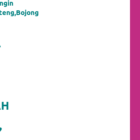
ngin
nteng,Bojong
A
AH
♥