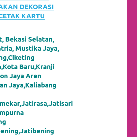
JAKAN DEKORASI
 CETAK KARTU
, Bekasi Selatan,
tria, Mustika Jaya,
g,Ciketing
,Kota Baru,Kranji
yon Jaya Aren
an Jaya,Kaliabang
mekar,Jatirasa,Jatisari
sampurna
ng
bening,Jatibening