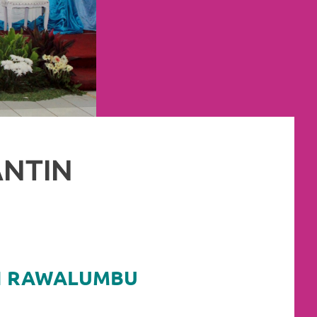
ANTIN
M
,
RIAS
,
RIAS PENGANTIN
AH RAWALUMBU