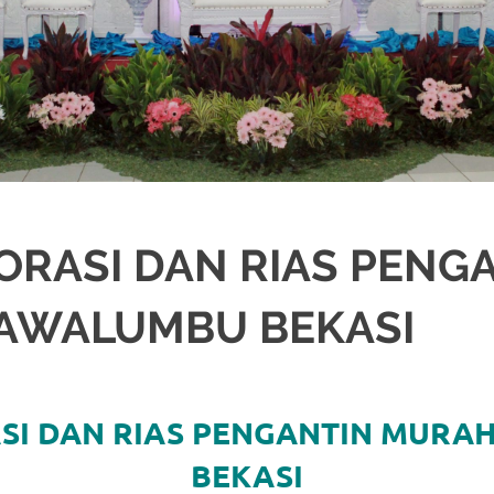
ORASI DAN RIAS PENG
AWALUMBU BEKASI
ASI
,
JAKARTA SELATAN
,
JAKARTA TIMUR
,
JAKARTA UTARA
,
MURAH
,
MUSLI
SI DAN RIAS PENGANTIN MUR
BEKASI