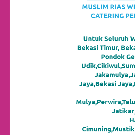
favorite
MUSLIM RIAS W
CATERING PE
replica
watches
.
Untuk Seluruh Wi
24
Bekasi Timur, Beka
Hours
Pondok Ge
Online
Udik,Cikiwul,Sum
Jakamulya,Ja
replica
Jaya,Bekasi Jaya
rolex
.
Discover
Mulya,Perwira,Telu
Jatikar
More
H
Here
Cimuning,Mustika