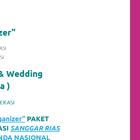
zer”
SI
 & Wedding
a )
EKASI
anizer”
PAKET
ASI
SANGGAR RIAS
NDA NASIONAL