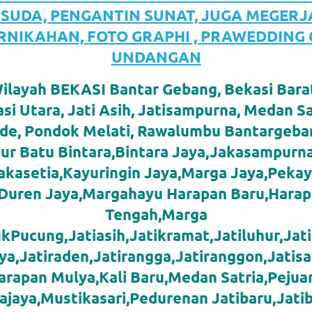
ISUDA, PENGANTIN SUNAT, JUGA MEGER
RNIKAHAN, FOTO GRAPHI , PRAWEDDING
UNDANGAN
layah BEKASI Bantar Gebang, Bekasi Barat
si Utara, Jati Asih, Jatisampurna, Medan Sa
de, Pondok Melati, Rawalumbu Bantargeban
ur Batu Bintara,Bintara Jaya,Jakasampurna
kasetia,Kayuringin Jaya,Marga Jaya,Peka
,Duren Jaya,Margahayu Harapan Baru,Harap
Tengah,Marga
kPucung,Jatiasih,Jatikramat,Jatiluhur,Jati
ya,Jatiraden,Jatirangga,Jatiranggon,Jati
arapan Mulya,Kali Baru,Medan Satria,Pejua
jaya,Mustikasari,Pedurenan Jatibaru,Jati