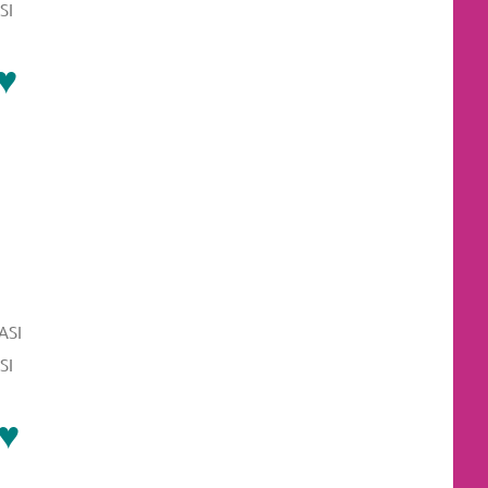
SI
♥
SI
 ♥