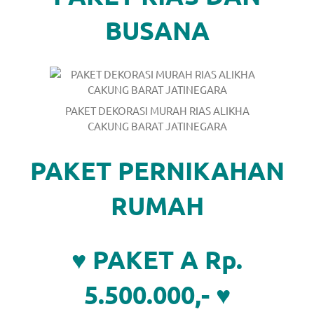
the
BUSANA
website
fake
rolex
.
content
PAKET DEKORASI MURAH RIAS ALIKHA
CAKUNG BARAT JATINEGARA
https://www.financewatches.com
PAKET PERNIKAHAN
imitation
https://www.gameswatches.com
.
RUMAH
A
wonderful
♥ PAKET A Rp.
gift
5.500.000,- ♥
for