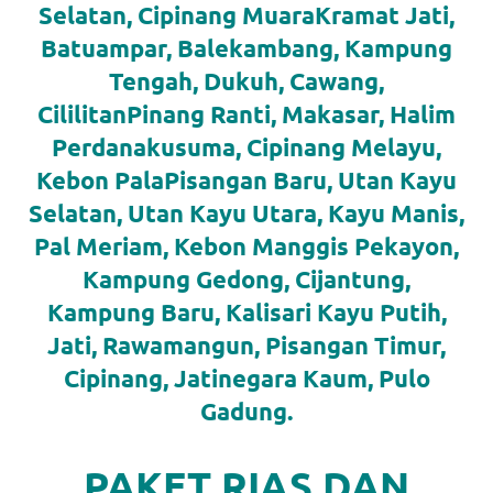
Selatan, Cipinang MuaraKramat Jati,
https://www.stockswatches.com
.
Batuampar, Balekambang, Kampung
anchor
Tengah, Dukuh, Cawang,
https://www.insurancewatches.c
CililitanPinang Ranti, Makasar, Halim
Perdanakusuma, Cipinang Melayu,
check
Kebon PalaPisangan Baru, Utan Kayu
this
Selatan, Utan Kayu Utara, Kayu Manis,
link
Pal Meriam, Kebon Manggis Pekayon,
right
Kampung Gedong, Cijantung,
Kampung Baru, Kalisari Kayu Putih,
here
Jati, Rawamangun, Pisangan Timur,
now
Cipinang, Jatinegara Kaum, Pulo
https://www.domainwatches.com
.
Gadung.
visit
PAKET RIAS DAN