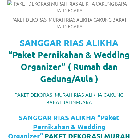
https://www.watchesb.com
.
go
PAKET DEKORASI MURAH RIAS ALIKHA CAKUNG BARAT
to
JATINEGARA
these
SANGGAR RIAS ALIKHA
guys
“Paket Pernikahan & Wedding
https://www.mortgagewatches.c
Organizer” ( Rumah dan
his
Gedung/Aula )
comment
PAKET DEKORASI MURAH RIAS ALIKHA CAKUNG
is
BARAT JATINEGARA
here
SANGGAR RIAS ALIKHA “Paket
replica
Pernikahan & Wedding
watches
.
Organizer”
PAKET DEKORASI MURAH