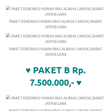
a
good
PAKET DEKORASI MURAH RIAS ALIKHA CAKUNG BARAT
man
JATINEGARA
is
luxury
PAKET DEKORASI MURAH RIAS ALIKHA CAKUNG BARAT
replica
JATINEGARA
watches
.
♥ PAKET B Rp.
men's
7.500.000,- ♥
https://www.drugswatches.com
.
PAKET DEKORASI MURAH RIAS ALIKHA CAKUNG BARAT