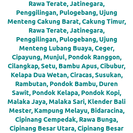
loanswatches.com
.
Rawa Terate, Jatinegara,
Wiht
Penggilingan, Pulogebang, Ujung
Menteng Cakung Barat, Cakung Timur,
80%
Rawa Terate, Jatinegara,
Discount
Penggilingan, Pulogebang, Ujung
replica
Menteng Lubang Buaya, Ceger,
Cipayung, Munjul, Pondok Ranggon,
watches
.
Cilangkap, Setu, Bambu Apus, Cibubur,
click
Kelapa Dua Wetan, Ciracas, Susukan,
fake
Rambutan, Pondok Bambu, Duren
watches
.
Sawit, Pondok Kelapa, Pondok Kopi,
Malaka Jaya, Malaka Sari, Klender Bali
Get
Mester, Kampung Melayu, Bidaracina,
the
Cipinang Cempedak, Rawa Bunga,
facts
Cipinang Besar Utara, Cipinang Besar