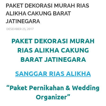
More
PAKET DEKORASI MURAH RIAS
ALIKHA CAKUNG BARAT
hints
JATINEGARA
rolex
DESEMBER 25, 2017
RIASALIKHA
BEKASI
,
DEKORASI
,
JAKARTA SELATAN
,
JAKARTA
replica
.
TIMUR
,
JAKARTA UTARA
,
MURAH
,
MUSLIM
,
RIAS
,
RIAS PENGANTIN
PAKET DEKORASI MURAH
my
RIAS ALIKHA CAKUNG
website
BARAT JATINEGARA
https://www.watchesf.com
.
To
SANGGAR RIAS ALIKHA
learn
“Paket Pernikahan & Wedding
more
Organizer”
about