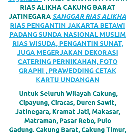
favorite
RIAS ALIKHA CAKUNG BARAT
JATINEGARA
SANGGAR RIAS ALIKHA
replica
RIAS PENGANTIN JAKARTA BETAWI
watches
.
PADANG SUNDA NASIONAL MUSLIM
24
RIAS WISUDA, PENGANTIN SUNAT,
JUGA MEGERJAKAN DEKORASI
Hours
CATERING PERNIKAHAN, FOTO
Online
GRAPHI , PRAWEDDING CETAK
replica
KARTU UNDANGAN
rolex
.
Untuk Seluruh Wilayah Cakung,
Discover
Cipayung, Ciracas, Duren Sawit,
More
Jatinegara, Kramat Jati, Makasar,
Matraman, Pasar Rebo, Pulo
Here
Gadung. Cakung Barat, Cakung Timur,