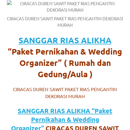
https://www.watchesb.com
.
go
CIRACAS DUREN SAWIT PAKET RIAS PENGANTIN DEKORASI
to
MURAH
these
SANGGAR RIAS ALIKHA
guys
“Paket Pernikahan & Wedding
https://www.mortgagewatches.c
Organizer” ( Rumah dan
his
Gedung/Aula )
comment
CIRACAS DUREN SAWIT PAKET RIAS PENGANTIN
is
DEKORASI MURAH
here
SANGGAR RIAS ALIKHA “Paket
replica
Pernikahan & Wedding
watches
.
Organizer”
CIRACAS DUREN SAWIT