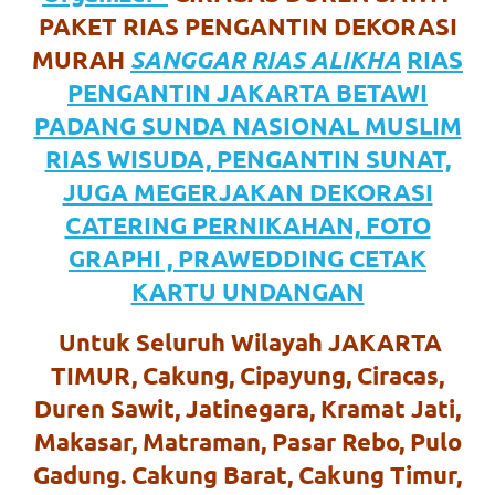
favorite
PAKET RIAS PENGANTIN DEKORASI
MURAH
SANGGAR RIAS ALIKHA
RIAS
replica
PENGANTIN JAKARTA BETAWI
watches
.
PADANG SUNDA NASIONAL MUSLIM
24
RIAS WISUDA, PENGANTIN SUNAT,
JUGA MEGERJAKAN DEKORASI
Hours
CATERING PERNIKAHAN, FOTO
Online
GRAPHI , PRAWEDDING CETAK
replica
KARTU UNDANGAN
rolex
.
Untuk Seluruh Wilayah JAKARTA
Discover
TIMUR, Cakung, Cipayung, Ciracas,
More
Duren Sawit, Jatinegara, Kramat Jati,
Makasar, Matraman, Pasar Rebo, Pulo
Here
Gadung. Cakung Barat, Cakung Timur,