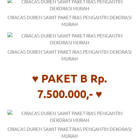
a
good
CIRACAS DUREN SAWIT PAKET RIAS PENGANTIN DEKORASI
MURAH
man
is
CIRACAS DUREN SAWIT PAKET RIAS PENGANTIN DEKORASI
luxury
MURAH
replica
♥ PAKET B Rp.
watches
.
7.500.000,- ♥
men's
https://www.drugswatches.com
.
CIRACAS DUREN SAWIT PAKET RIAS PENGANTIN DEKORASI
MURAH