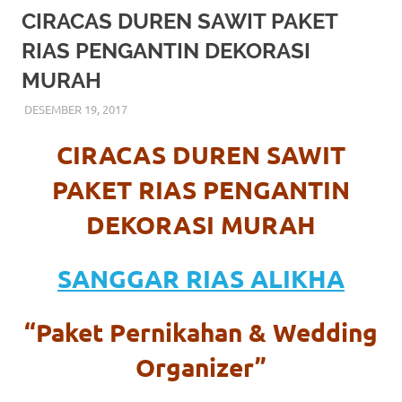
More
CIRACAS DUREN SAWIT PAKET
RIAS PENGANTIN DEKORASI
hints
MURAH
rolex
DESEMBER 19, 2017
RIASALIKHA
BEKASI
,
DEKORASI
,
JAKARTA SELATAN
,
JAKARTA
replica
.
TIMUR
,
JAKARTA UTARA
,
MURAH
,
MUSLIM
,
RIAS
,
RIAS PENGANTIN
CIRACAS DUREN SAWIT
my
PAKET RIAS PENGANTIN
website
DEKORASI MURAH
https://www.watchesf.com
.
To
SANGGAR RIAS ALIKHA
learn
“Paket Pernikahan & Wedding
more
Organizer”
about