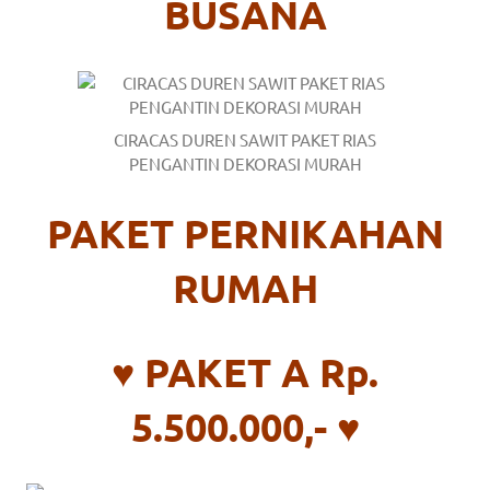
the
BUSANA
website
fake
rolex
.
CIRACAS DUREN SAWIT PAKET RIAS
PENGANTIN DEKORASI MURAH
content
https://www.financewatches.com
PAKET PERNIKAHAN
imitation
RUMAH
https://www.gameswatches.com
.
A
♥ PAKET A Rp.
wonderful
5.500.000,- ♥
gift
for