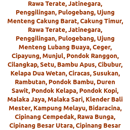
loanswatches.com
.
Rawa Terate, Jatinegara,
Wiht
Penggilingan, Pulogebang, Ujung
Menteng Cakung Barat, Cakung Timur,
80%
Rawa Terate, Jatinegara,
Discount
Penggilingan, Pulogebang, Ujung
replica
Menteng Lubang Buaya, Ceger,
Cipayung, Munjul, Pondok Ranggon,
watches
.
Cilangkap, Setu, Bambu Apus, Cibubur,
click
Kelapa Dua Wetan, Ciracas, Susukan,
fake
Rambutan, Pondok Bambu, Duren
watches
.
Sawit, Pondok Kelapa, Pondok Kopi,
Malaka Jaya, Malaka Sari, Klender Bali
Get
Mester, Kampung Melayu, Bidaracina,
the
Cipinang Cempedak, Rawa Bunga,
facts
Cipinang Besar Utara, Cipinang Besar