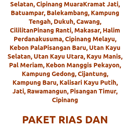
Selatan, Cipinang MuaraKramat Jati,
https://www.stockswatches.com
.
Batuampar, Balekambang, Kampung
anchor
Tengah, Dukuh, Cawang,
https://www.insurancewatches.c
CililitanPinang Ranti, Makasar, Halim
Perdanakusuma, Cipinang Melayu,
check
Kebon PalaPisangan Baru, Utan Kayu
this
Selatan, Utan Kayu Utara, Kayu Manis,
link
Pal Meriam, Kebon Manggis Pekayon,
right
Kampung Gedong, Cijantung,
Kampung Baru, Kalisari Kayu Putih,
here
Jati, Rawamangun, Pisangan Timur,
now
Cipinang
https://www.domainwatches.com
.
PAKET RIAS DAN
visit