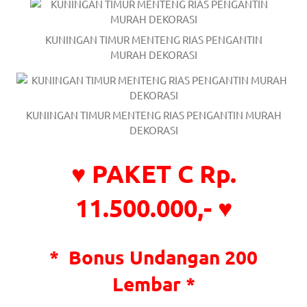
a
good
KUNINGAN TIMUR MENTENG RIAS PENGANTIN
MURAH DEKORASI
man
is
KUNINGAN TIMUR MENTENG RIAS PENGANTIN MURAH
luxury
DEKORASI
replica
♥ PAKET C Rp.
watches
.
men's
11.500.000,- ♥
https://www.drugswatches.com
.
*
Bonus Undangan 200
Lembar *