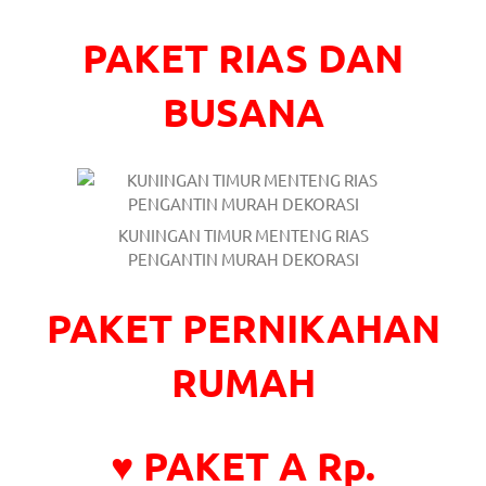
https://www.stockswatches.com
.
PAKET RIAS DAN
anchor
BUSANA
https://www.insurancewatches.c
check
this
link
KUNINGAN TIMUR MENTENG RIAS
PENGANTIN MURAH DEKORASI
right
here
PAKET PERNIKAHAN
now
RUMAH
https://www.domainwatches.com
.
visit
♥ PAKET A Rp.