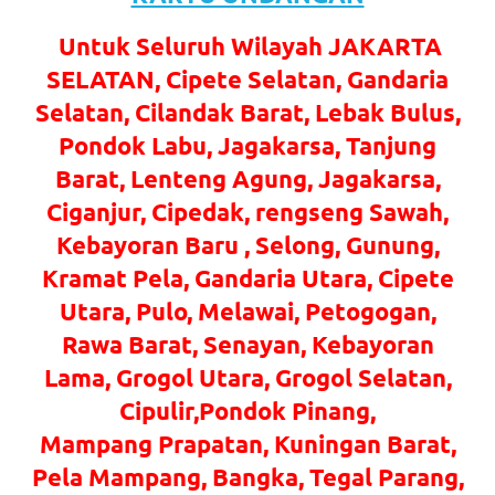
favorite
Untuk Seluruh Wilayah JAKARTA
replica
SELATAN, Cipete Selatan, Gandaria
watches
.
Selatan, Cilandak Barat, Lebak Bulus,
Pondok Labu, Jagakarsa, Tanjung
24
Barat, Lenteng Agung, Jagakarsa,
Hours
Ciganjur, Cipedak, rengseng Sawah,
Online
Kebayoran Baru , Selong, Gunung,
Kramat Pela, Gandaria Utara, Cipete
replica
Utara, Pulo, Melawai, Petogogan,
rolex
.
Rawa Barat, Senayan, Kebayoran
Discover
Lama, Grogol Utara, Grogol Selatan,
More
Cipulir,Pondok Pinang,
Mampang Prapatan, Kuningan Barat,
Here
Pela Mampang, Bangka, Tegal Parang,