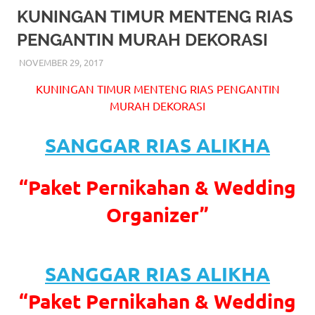
More
KUNINGAN TIMUR MENTENG RIAS
PENGANTIN MURAH DEKORASI
hints
NOVEMBER 29, 2017
RIASALIKHA
BEKASI
,
DEKORASI
,
JAKARTA SELATAN
,
JAKARTA
rolex
TIMUR
,
JAKARTA UTARA
,
MURAH
,
MUSLIM
,
RIAS
,
KUNINGAN TIMUR MENTENG RIAS PENGANTIN
RIAS PENGANTIN
replica
.
MURAH DEKORASI
my
SANGGAR RIAS ALIKHA
website
https://www.watchesf.com
.
“Paket Pernikahan & Wedding
To
Organizer”
learn
more
SANGGAR RIAS ALIKHA
about
“Paket Pernikahan & Wedding