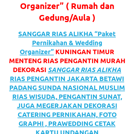
https://www.watchesb.com
.
Organizer” ( Rumah dan
go
Gedung/Aula )
to
SANGGAR RIAS ALIKHA “Paket
these
Pernikahan & Wedding
guys
Organizer”
KUNINGAN TIMUR
https://www.mortgagewatches.c
MENTENG RIAS PENGANTIN MURAH
his
DEKORASI
SANGGAR RIAS ALIKHA
RIAS PENGANTIN JAKARTA BETAWI
comment
PADANG SUNDA NASIONAL MUSLIM
is
RIAS WISUDA, PENGANTIN SUNAT,
here
JUGA MEGERJAKAN DEKORASI
CATERING PERNIKAHAN, FOTO
replica
GRAPHI , PRAWEDDING CETAK
watches
.
KARTU UNDANGAN