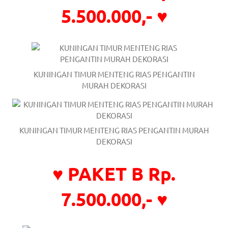
the
5.500.000,- ♥
website
fake
rolex
.
KUNINGAN TIMUR MENTENG RIAS PENGANTIN
content
MURAH DEKORASI
https://www.financewatches.com
imitation
KUNINGAN TIMUR MENTENG RIAS PENGANTIN MURAH
https://www.gameswatches.com
.
DEKORASI
A
♥ PAKET B Rp.
wonderful
7.500.000,- ♥
gift
for