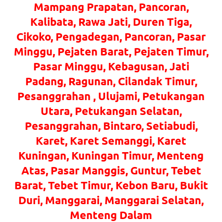
loanswatches.com
.
Mampang Prapatan, Pancoran,
Wiht
Kalibata, Rawa Jati, Duren Tiga,
Cikoko, Pengadegan, Pancoran, Pasar
80%
Minggu, Pejaten Barat, Pejaten Timur,
Discount
Pasar Minggu, Kebagusan, Jati
replica
Padang, Ragunan, Cilandak Timur,
Pesanggrahan , Ulujami, Petukangan
watches
.
Utara, Petukangan Selatan,
click
Pesanggrahan, Bintaro, Setiabudi,
fake
Karet, Karet Semanggi, Karet
watches
.
Kuningan, Kuningan Timur, Menteng
Atas, Pasar Manggis, Guntur, Tebet
Get
Barat, Tebet Timur, Kebon Baru, Bukit
the
Duri, Manggarai, Manggarai Selatan,
facts
Menteng Dalam