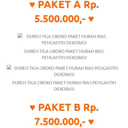
the
♥ PAKET A Rp.
website
5.500.000,- ♥
fake
rolex
.
content
DUREN TIGA CIKOKO PAKET MURAH RIAS
https://www.financewatches.com
PENGANTIN DEKORASI
imitation
https://www.gameswatches.com
.
DUREN TIGA CIKOKO PAKET MURAH RIAS PENGANTIN
A
DEKORASI
wonderful
♥ PAKET B Rp.
gift
7.500.000,- ♥
for