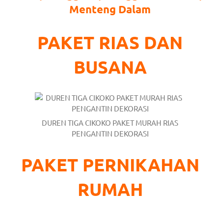
Menteng Dalam
https://www.stockswatches.com
.
anchor
PAKET RIAS DAN
https://www.insurancewatches.c
BUSANA
check
this
link
right
DUREN TIGA CIKOKO PAKET MURAH RIAS
PENGANTIN DEKORASI
here
PAKET PERNIKAHAN
now
https://www.domainwatches.com
.
RUMAH
visit