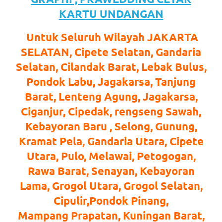
favorite
KARTU UNDANGAN
replica
Untuk Seluruh Wilayah JAKARTA
watches
.
SELATAN, Cipete Selatan, Gandaria
Selatan, Cilandak Barat, Lebak Bulus,
24
Pondok Labu, Jagakarsa, Tanjung
Hours
Barat, Lenteng Agung, Jagakarsa,
Online
Ciganjur, Cipedak, rengseng Sawah,
replica
Kebayoran Baru , Selong, Gunung,
Kramat Pela, Gandaria Utara, Cipete
rolex
.
Utara, Pulo, Melawai, Petogogan,
Discover
Rawa Barat, Senayan, Kebayoran
More
Lama, Grogol Utara, Grogol Selatan,
Cipulir,Pondok Pinang,
Here
Mampang Prapatan, Kuningan Barat,