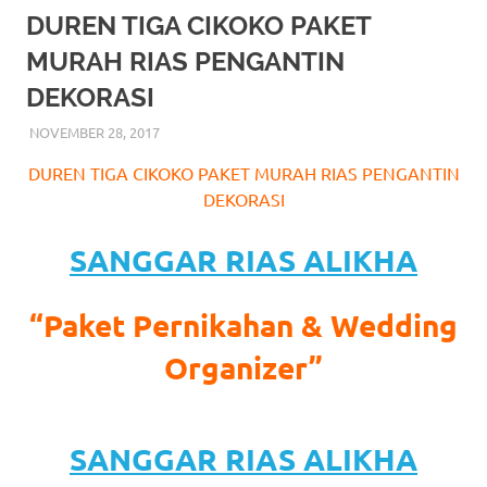
More
DUREN TIGA CIKOKO PAKET
MURAH RIAS PENGANTIN
hints
DEKORASI
rolex
NOVEMBER 28, 2017
RIASALIKHA
BEKASI
,
DEKORASI
,
JAKARTA SELATAN
,
JAKARTA
replica
.
TIMUR
,
JAKARTA UTARA
,
MURAH
,
MUSLIM
,
RIAS
,
DUREN TIGA CIKOKO PAKET MURAH RIAS PENGANTIN
RIAS PENGANTIN
my
DEKORASI
website
SANGGAR RIAS ALIKHA
https://www.watchesf.com
.
To
“Paket Pernikahan & Wedding
learn
Organizer”
more
about
SANGGAR RIAS ALIKHA