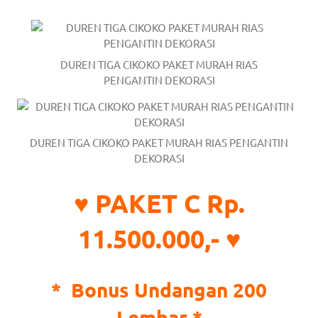
a
good
DUREN TIGA CIKOKO PAKET MURAH RIAS
man
PENGANTIN DEKORASI
is
luxury
DUREN TIGA CIKOKO PAKET MURAH RIAS PENGANTIN
replica
DEKORASI
watches
.
♥ PAKET C Rp.
men's
11.500.000,- ♥
https://www.drugswatches.com
.
*
Bonus Undangan 200
Lembar *