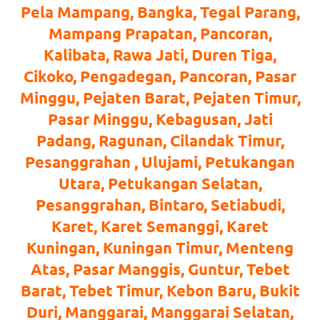
loanswatches.com
.
Pela Mampang, Bangka, Tegal Parang,
Wiht
Mampang Prapatan, Pancoran,
Kalibata, Rawa Jati, Duren Tiga,
80%
Cikoko, Pengadegan, Pancoran, Pasar
Discount
Minggu, Pejaten Barat, Pejaten Timur,
replica
Pasar Minggu, Kebagusan, Jati
watches
.
Padang, Ragunan, Cilandak Timur,
Pesanggrahan , Ulujami, Petukangan
click
Utara, Petukangan Selatan,
fake
Pesanggrahan, Bintaro, Setiabudi,
watches
.
Karet, Karet Semanggi, Karet
Kuningan, Kuningan Timur, Menteng
Get
Atas, Pasar Manggis, Guntur, Tebet
the
Barat, Tebet Timur, Kebon Baru, Bukit
facts
Duri, Manggarai, Manggarai Selatan,