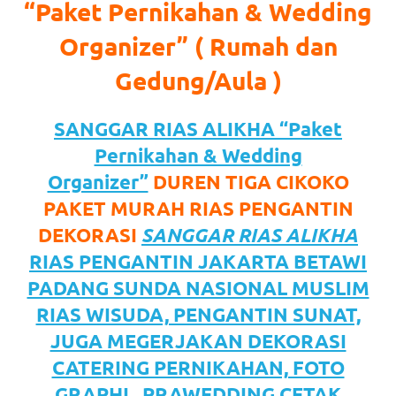
https://www.watchesb.com
.
“Paket Pernikahan & Wedding
go
Organizer” ( Rumah dan
to
Gedung/Aula )
these
SANGGAR RIAS ALIKHA “Paket
guys
Pernikahan & Wedding
https://www.mortgagewatches.c
Organizer”
DUREN TIGA CIKOKO
his
PAKET MURAH RIAS PENGANTIN
DEKORASI
SANGGAR RIAS ALIKHA
comment
RIAS PENGANTIN JAKARTA BETAWI
is
PADANG SUNDA NASIONAL MUSLIM
here
RIAS WISUDA, PENGANTIN SUNAT,
JUGA MEGERJAKAN DEKORASI
replica
CATERING PERNIKAHAN, FOTO
watches
.
GRAPHI , PRAWEDDING CETAK