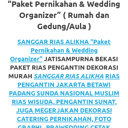
https://www.watchesb.com
.
“Paket Pernikahan & Wedding
go
Organizer” ( Rumah dan
to
Gedung/Aula )
these
SANGGAR RIAS ALIKHA “Paket
guys
Pernikahan & Wedding
https://www.mortgagewatches.c
Organizer”
JATISAMPURNA BEKASI
his
PAKET RIAS PENGANTIN DEKORASI
MURAH
SANGGAR RIAS ALIKHA
RIAS
comment
PENGANTIN JAKARTA BETAWI
is
PADANG SUNDA NASIONAL MUSLIM
here
RIAS WISUDA, PENGANTIN SUNAT,
JUGA MEGERJAKAN DEKORASI
replica
CATERING PERNIKAHAN, FOTO
watches
.
GRAPHI , PRAWEDDING CETAK