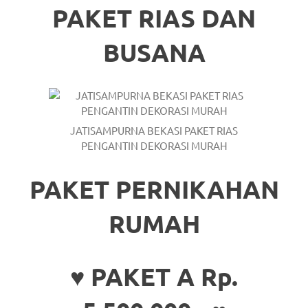
PAKET RIAS DAN
https://www.stockswatches.com
.
anchor
BUSANA
https://www.insurancewatches.c
check
this
JATISAMPURNA BEKASI PAKET RIAS
link
PENGANTIN DEKORASI MURAH
right
PAKET PERNIKAHAN
here
RUMAH
now
https://www.domainwatches.com
.
♥ PAKET A Rp.
visit