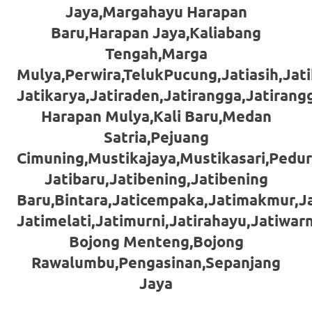
loanswatches.com
.
Jaya,Margahayu Harapan
Wiht
Baru,Harapan Jaya,Kaliabang
Tengah,Marga
80%
Mulya,Perwira,TelukPucung,Jatiasih,Jati
Discount
Jatikarya,Jatiraden,Jatirangga,Jatiran
replica
Harapan Mulya,Kali Baru,Medan
watches
.
Satria,Pejuang
Cimuning,Mustikajaya,Mustikasari,Pedu
click
Jatibaru,Jatibening,Jatibening
fake
Baru,Bintara,Jaticempaka,Jatimakmur,Ja
watches
.
Jatimelati,Jatimurni,Jatirahayu,Jatiwar
Bojong Menteng,Bojong
Get
Rawalumbu,Pengasinan,Sepanjang
the
Jaya
facts