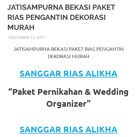
More
JATISAMPURNA BEKASI PAKET
RIAS PENGANTIN DEKORASI
hints
MURAH
rolex
NOVEMBER 13, 2017
RIASALIKHA
BEKASI
,
DEKORASI
,
JAKARTA SELATAN
,
JAKARTA
replica
.
TIMUR
,
JAKARTA UTARA
,
MURAH
,
MUSLIM
,
RIAS
,
JATISAMPURNA BEKASI PAKET RIAS PENGANTIN
RIAS PENGANTIN
my
DEKORASI MURAH
website
SANGGAR RIAS ALIKHA
https://www.watchesf.com
.
To
“Paket Pernikahan & Wedding
learn
Organizer”
more
about
SANGGAR RIAS ALIKHA