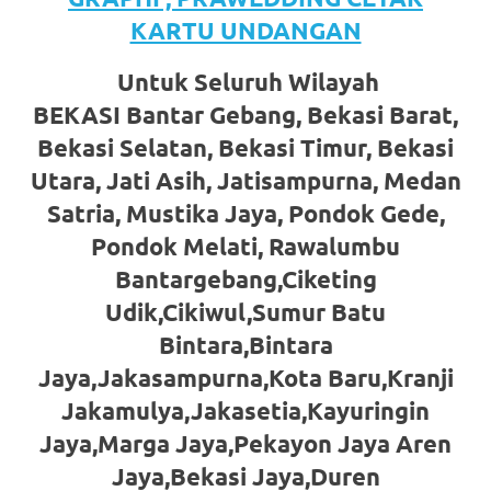
favorite
KARTU UNDANGAN
replica
Untuk Seluruh Wilayah
watches
.
BEKASI Bantar Gebang, Bekasi Barat,
Bekasi Selatan, Bekasi Timur, Bekasi
24
Utara, Jati Asih, Jatisampurna, Medan
Hours
Satria, Mustika Jaya, Pondok Gede,
Online
Pondok Melati, Rawalumbu
replica
Bantargebang,Ciketing
Udik,Cikiwul,Sumur Batu
rolex
.
Bintara,Bintara
Discover
Jaya,Jakasampurna,Kota Baru,Kranji
More
Jakamulya,Jakasetia,Kayuringin
Jaya,Marga Jaya,Pekayon Jaya Aren
Here
Jaya,Bekasi Jaya,Duren