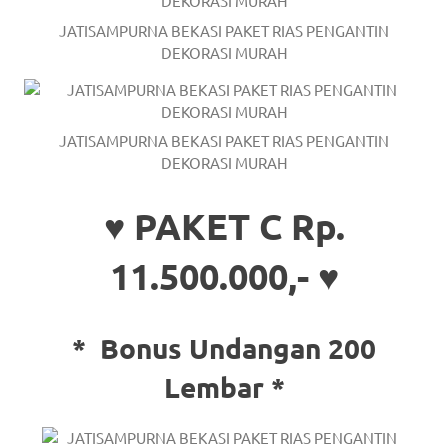
a
JATISAMPURNA BEKASI PAKET RIAS PENGANTIN
DEKORASI MURAH
good
man
is
JATISAMPURNA BEKASI PAKET RIAS PENGANTIN
DEKORASI MURAH
luxury
replica
♥ PAKET C Rp.
watches
.
11.500.000,- ♥
men's
https://www.drugswatches.com
.
*
Bonus Undangan 200
Lembar *