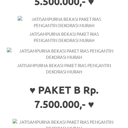
5.500.000,- ♥
the
website
fake
rolex
.
JATISAMPURNA BEKASI PAKET RIAS
PENGANTIN DEKORASI MURAH
content
https://www.financewatches.com
JATISAMPURNA BEKASI PAKET RIAS PENGANTIN
imitation
DEKORASI MURAH
https://www.gameswatches.com
.
♥ PAKET B Rp.
A
wonderful
7.500.000,- ♥
gift
for