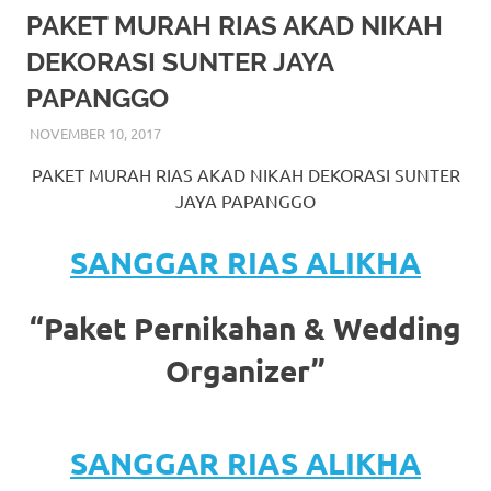
More
PAKET MURAH RIAS AKAD NIKAH
DEKORASI SUNTER JAYA
hints
PAPANGGO
rolex
NOVEMBER 10, 2017
RIASALIKHA
BEKASI
,
DEKORASI
,
JAKARTA SELATAN
,
JAKARTA
replica
.
TIMUR
,
JAKARTA UTARA
,
MURAH
,
MUSLIM
,
RIAS
,
PAKET MURAH RIAS AKAD NIKAH DEKORASI SUNTER
RIAS PENGANTIN
my
JAYA PAPANGGO
website
SANGGAR RIAS ALIKHA
https://www.watchesf.com
.
To
“Paket Pernikahan & Wedding
learn
Organizer”
more
about
SANGGAR RIAS ALIKHA