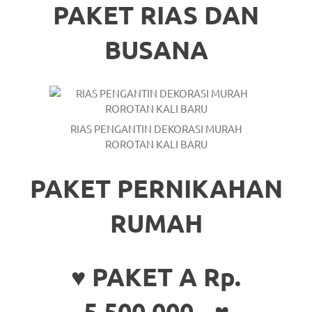
loanswatches.com
.
PAKET RIAS DAN
Wiht
BUSANA
80%
Discount
replica
RIAS PENGANTIN DEKORASI MURAH
watches
.
ROROTAN KALI BARU
click
PAKET PERNIKAHAN
fake
watches
.
RUMAH
Get
♥ PAKET A Rp.
the
facts
5.500.000,- ♥