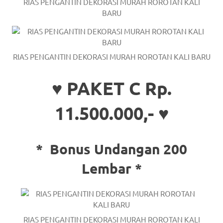
the
RIAS PENGANTIN DEKORASI MURAH ROROTAN KALI
BARU
website
fake
rolex
.
RIAS PENGANTIN DEKORASI MURAH ROROTAN KALI BARU
content
♥ PAKET C Rp.
https://www.financewatches.com
11.500.000,- ♥
imitation
https://www.gameswatches.com
.
*
Bonus Undangan 200
A
Lembar *
wonderful
gift
for
RIAS PENGANTIN DEKORASI MURAH ROROTAN KALI