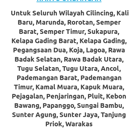
favorite
Untuk Seluruh Wilayah Cilincing, Kali
replica
Baru, Marunda, Rorotan, Semper
watches
.
Barat, Semper Timur, Sukapura,
Kelapa Gading Barat, Kelapa Gading,
24
Pegangsaan Dua, Koja, Lagoa, Rawa
Hours
Badak Selatan, Rawa Badak Utara,
Online
Tugu Selatan, Tugu Utara, Ancol,
Pademangan Barat, Pademangan
replica
Timur, Kamal Muara, Kapuk Muara,
rolex
.
Pejagalan, Penjaringan, Pluit, Kebon
Discover
Bawang, Papanggo, Sungai Bambu,
More
Sunter Agung, Sunter Jaya, Tanjung
Priok, Warakas
Here