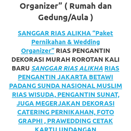
https://www.watchesb.com
.
Organizer” ( Rumah dan
go
Gedung/Aula )
to
SANGGAR RIAS ALIKHA “Paket
these
Pernikahan & Wedding
guys
Organizer”
RIAS PENGANTIN
https://www.mortgagewatches.c
DEKORASI MURAH ROROTAN KALI
his
BARU
SANGGAR RIAS ALIKHA
RIAS
PENGANTIN JAKARTA BETAWI
comment
PADANG SUNDA NASIONAL MUSLIM
is
RIAS WISUDA, PENGANTIN SUNAT,
here
JUGA MEGERJAKAN DEKORASI
CATERING PERNIKAHAN, FOTO
replica
GRAPHI , PRAWEDDING CETAK
watches
.
KARTU UNDANGAN