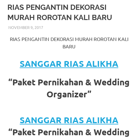
More
RIAS PENGANTIN DEKORASI
MURAH ROROTAN KALI BARU
hints
NOVEMBER 9, 2017
RIASALIKHA
BEKASI
,
DEKORASI
,
JAKARTA SELATAN
,
JAKARTA
rolex
TIMUR
,
JAKARTA UTARA
,
MURAH
,
MUSLIM
,
RIAS
,
RIAS PENGANTIN DEKORASI MURAH ROROTAN KALI
RIAS PENGANTIN
replica
.
BARU
my
SANGGAR RIAS ALIKHA
website
https://www.watchesf.com
.
“Paket Pernikahan & Wedding
To
Organizer”
learn
more
SANGGAR RIAS ALIKHA
about
“Paket Pernikahan & Wedding