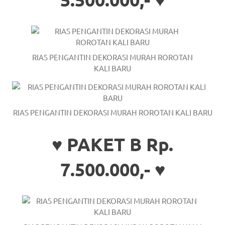
https://www.stockswatches.com
.
anchor
https://www.insurancewatches.c
RIAS PENGANTIN DEKORASI MURAH ROROTAN
check
KALI BARU
this
link
RIAS PENGANTIN DEKORASI MURAH ROROTAN KALI BARU
right
♥ PAKET B Rp.
here
7.500.000,- ♥
now
https://www.domainwatches.com
.
visit