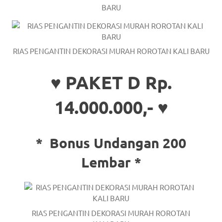
BARU
a
good
man
RIAS PENGANTIN DEKORASI MURAH ROROTAN KALI BARU
is
♥ PAKET D Rp.
luxury
14.000.000,- ♥
replica
watches
.
*
Bonus Undangan 200
men's
Lembar *
https://www.drugswatches.com
.
RIAS PENGANTIN DEKORASI MURAH ROROTAN