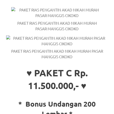
a
good
PAKET RIAS PENGANTIN AKAD NIKAH MURAH
man
PASAR MANGGIS CIKOKO
is
luxury
PAKET RIAS PENGANTIN AKAD NIKAH MURAH PASAR
replica
MANGGIS CIKOKO
watches
.
♥ PAKET C Rp.
men's
11.500.000,- ♥
https://www.drugswatches.com
.
*
Bonus Undangan 200
Lembar *