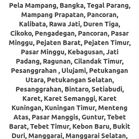
loanswatches.com
.
Pela Mampang, Bangka, Tegal Parang,
Wiht
Mampang Prapatan, Pancoran,
Kalibata, Rawa Jati, Duren Tiga,
80%
Cikoko, Pengadegan, Pancoran, Pasar
Discount
Minggu, Pejaten Barat, Pejaten Timur,
replica
Pasar Minggu, Kebagusan, Jati
watches
.
Padang, Ragunan, Cilandak Timur,
Pesanggrahan , Ulujami, Petukangan
click
Utara, Petukangan Selatan,
fake
Pesanggrahan, Bintaro, Setiabudi,
watches
.
Karet, Karet Semanggi, Karet
Kuningan, Kuningan Timur, Menteng
Get
Atas, Pasar Manggis, Guntur, Tebet
the
Barat, Tebet Timur, Kebon Baru, Bukit
facts
Duri, Manggarai, Manggarai Selatan,