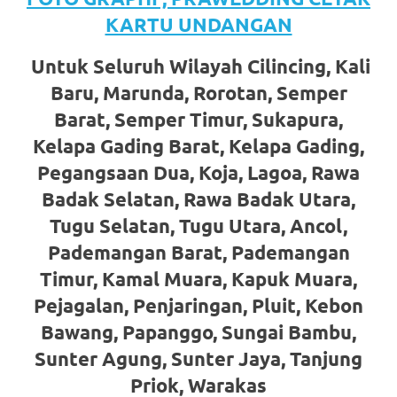
favorite
KARTU UNDANGAN
replica
Untuk Seluruh Wilayah Cilincing, Kali
watches
.
Baru, Marunda, Rorotan, Semper
Barat, Semper Timur, Sukapura,
24
Kelapa Gading Barat, Kelapa Gading,
Hours
Pegangsaan Dua, Koja, Lagoa, Rawa
Online
Badak Selatan, Rawa Badak Utara,
replica
Tugu Selatan, Tugu Utara, Ancol,
Pademangan Barat, Pademangan
rolex
.
Timur, Kamal Muara, Kapuk Muara,
Discover
Pejagalan, Penjaringan, Pluit, Kebon
More
Bawang, Papanggo, Sungai Bambu,
Sunter Agung, Sunter Jaya, Tanjung
Here
Priok, Warakas