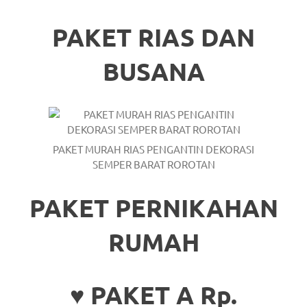
loanswatches.com
.
Wiht
PAKET RIAS DAN
80%
BUSANA
Discount
replica
watches
.
PAKET MURAH RIAS PENGANTIN DEKORASI
click
SEMPER BARAT ROROTAN
fake
PAKET PERNIKAHAN
watches
.
RUMAH
Get
the
♥ PAKET A Rp.
facts