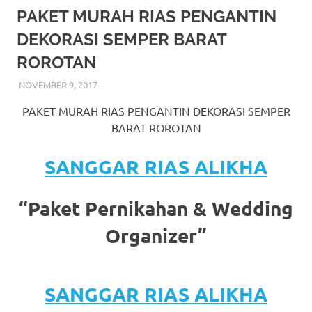
More
PAKET MURAH RIAS PENGANTIN
DEKORASI SEMPER BARAT
hints
ROROTAN
rolex
NOVEMBER 9, 2017
RIASALIKHA
BEKASI
,
DEKORASI
,
JAKARTA SELATAN
,
JAKARTA
replica
.
TIMUR
,
JAKARTA UTARA
,
MURAH
,
MUSLIM
,
RIAS
,
PAKET MURAH RIAS PENGANTIN DEKORASI SEMPER
RIAS PENGANTIN
my
BARAT ROROTAN
website
SANGGAR RIAS ALIKHA
https://www.watchesf.com
.
To
“Paket Pernikahan & Wedding
learn
Organizer”
more
about
SANGGAR RIAS ALIKHA