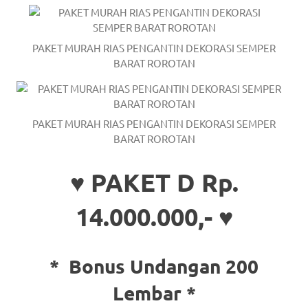
a
good
PAKET MURAH RIAS PENGANTIN DEKORASI SEMPER
BARAT ROROTAN
man
is
luxury
PAKET MURAH RIAS PENGANTIN DEKORASI SEMPER
BARAT ROROTAN
replica
watches
.
♥ PAKET D Rp.
men's
14.000.000,- ♥
https://www.drugswatches.com
.
*
Bonus Undangan 200
Lembar *