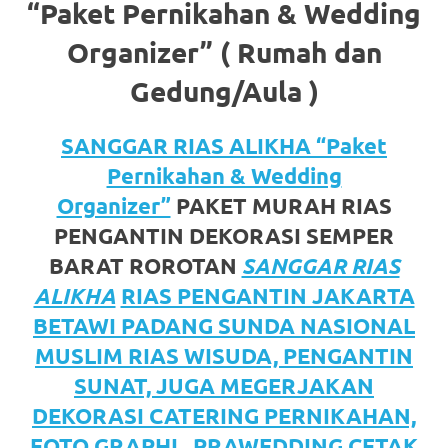
https://www.watchesb.com
.
“Paket Pernikahan & Wedding
go
Organizer” ( Rumah dan
to
Gedung/Aula )
these
SANGGAR RIAS ALIKHA “Paket
guys
Pernikahan & Wedding
https://www.mortgagewatches.c
Organizer”
PAKET MURAH RIAS
his
PENGANTIN DEKORASI SEMPER
BARAT ROROTAN
SANGGAR RIAS
comment
ALIKHA
RIAS PENGANTIN JAKARTA
is
BETAWI PADANG SUNDA NASIONAL
here
MUSLIM RIAS WISUDA, PENGANTIN
SUNAT, JUGA MEGERJAKAN
replica
DEKORASI CATERING PERNIKAHAN,
watches
.
FOTO GRAPHI , PRAWEDDING CETAK