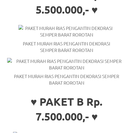
https://www.stockswatches.com
.
5.500.000,- ♥
anchor
https://www.insurancewatches.c
check
PAKET MURAH RIAS PENGANTIN DEKORASI
SEMPER BARAT ROROTAN
this
link
right
PAKET MURAH RIAS PENGANTIN DEKORASI SEMPER
BARAT ROROTAN
here
now
♥ PAKET B Rp.
https://www.domainwatches.com
.
7.500.000,- ♥
visit