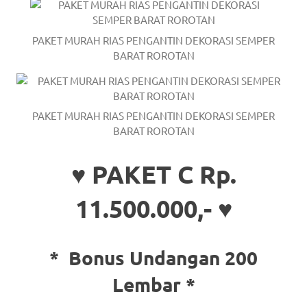
the
website
PAKET MURAH RIAS PENGANTIN DEKORASI SEMPER
fake
BARAT ROROTAN
rolex
.
content
PAKET MURAH RIAS PENGANTIN DEKORASI SEMPER
BARAT ROROTAN
https://www.financewatches.com
imitation
♥ PAKET C Rp.
https://www.gameswatches.com
.
11.500.000,- ♥
A
wonderful
*
Bonus Undangan 200
gift
Lembar *
for