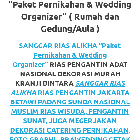
https://www.watchesb.com
.
“Paket Pernikahan & Wedding
go
Organizer” ( Rumah dan
to
Gedung/Aula )
these
SANGGAR RIAS ALIKHA “Paket
guys
Pernikahan & Wedding
https://www.mortgagewatches.c
Organizer”
RIAS PENGANTIN ADAT
his
NASIONAL DEKORASI MURAH
KRANJI BINTARA
SANGGAR RIAS
comment
ALIKHA
RIAS PENGANTIN JAKARTA
is
BETAWI PADANG SUNDA NASIONAL
here
MUSLIM RIAS WISUDA, PENGANTIN
SUNAT, JUGA MEGERJAKAN
replica
DEKORASI CATERING PERNIKAHAN,
watches
.
FOTO GRAPHI , PRAWEDDING CETAK