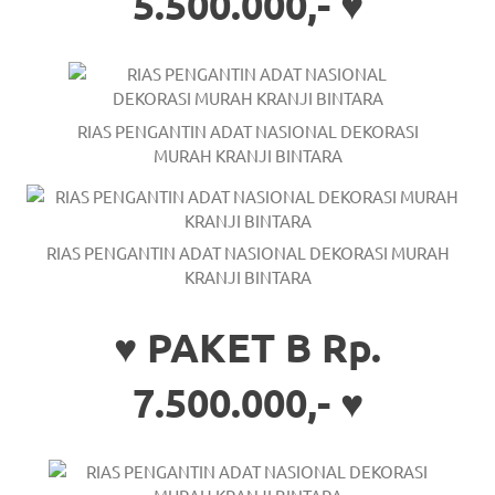
5.500.000,- ♥
the
website
fake
rolex
.
RIAS PENGANTIN ADAT NASIONAL DEKORASI
MURAH KRANJI BINTARA
content
https://www.financewatches.com
RIAS PENGANTIN ADAT NASIONAL DEKORASI MURAH
imitation
KRANJI BINTARA
https://www.gameswatches.com
.
♥ PAKET B Rp.
A
wonderful
7.500.000,- ♥
gift
for