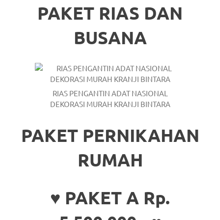
PAKET RIAS DAN
https://www.stockswatches.com
.
anchor
BUSANA
https://www.insurancewatches.c
check
this
RIAS PENGANTIN ADAT NASIONAL
link
DEKORASI MURAH KRANJI BINTARA
right
PAKET PERNIKAHAN
here
RUMAH
now
https://www.domainwatches.com
.
♥ PAKET A Rp.
visit