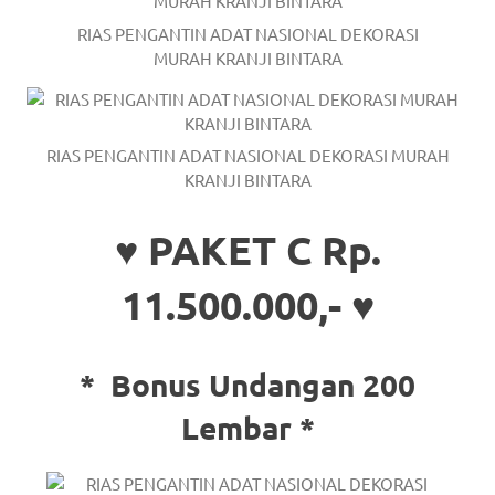
a
RIAS PENGANTIN ADAT NASIONAL DEKORASI
MURAH KRANJI BINTARA
good
man
is
RIAS PENGANTIN ADAT NASIONAL DEKORASI MURAH
KRANJI BINTARA
luxury
replica
♥ PAKET C Rp.
watches
.
11.500.000,- ♥
men's
https://www.drugswatches.com
.
*
Bonus Undangan 200
Lembar *