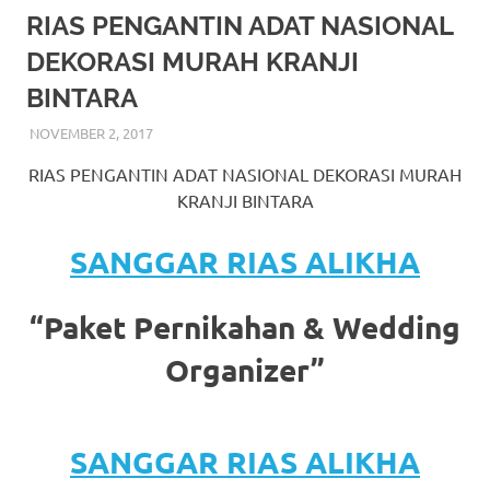
More
RIAS PENGANTIN ADAT NASIONAL
DEKORASI MURAH KRANJI
hints
BINTARA
rolex
NOVEMBER 2, 2017
RIASALIKHA
BEKASI
,
DEKORASI
,
JAKARTA SELATAN
,
JAKARTA
replica
.
TIMUR
,
JAKARTA UTARA
,
MURAH
,
MUSLIM
,
RIAS
,
RIAS PENGANTIN ADAT NASIONAL DEKORASI MURAH
RIAS PENGANTIN
my
KRANJI BINTARA
website
SANGGAR RIAS ALIKHA
https://www.watchesf.com
.
To
“Paket Pernikahan & Wedding
learn
Organizer”
more
about
SANGGAR RIAS ALIKHA