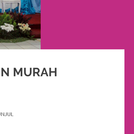
TIN MURAH
IM
,
RIAS
,
RIAS PENGANTIN
UNJUL