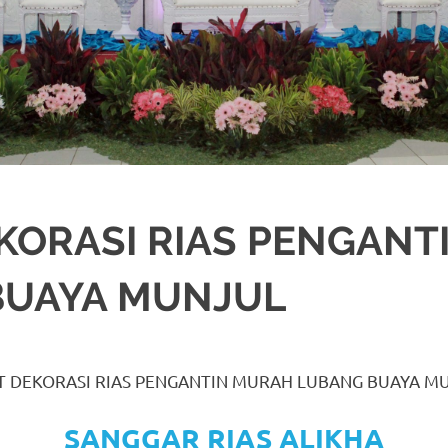
KORASI RIAS PENGAN
BUAYA MUNJUL
RASI
,
JAKARTA SELATAN
,
JAKARTA TIMUR
,
JAKARTA UTARA
,
MURAH
,
MUSL
T DEKORASI RIAS PENGANTIN MURAH LUBANG BUAYA M
SANGGAR RIAS ALIKHA