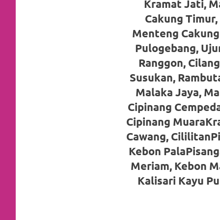
Kramat Jati, M
favorite
Cakung Timur, 
replica
Menteng Cakung B
watches
.
Pulogebang, Uju
Ranggon, Cilang
24
Susukan, Rambuta
Hours
Malaka Jaya, Mal
Online
Cipinang Cempedak
Cipinang MuaraKr
replica
Cawang, Cililitan
rolex
.
Kebon PalaPisanga
Discover
Meriam, Kebon M
Kalisari Kayu Pu
More
Here