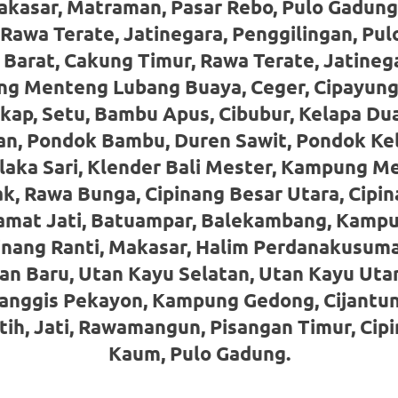
akasar, Matraman, Pasar Rebo, Pulo Gadung
Rawa Terate, Jatinegara, Penggilingan, Pu
arat, Cakung Timur, Rawa Terate, Jatinega
ng Menteng Lubang Buaya, Ceger, Cipayung
kap, Setu, Bambu Apus, Cibubur, Kelapa Dua
n, Pondok Bambu, Duren Sawit, Pondok Kel
aka Sari, Klender Bali Mester, Kampung Me
, Rawa Bunga, Cipinang Besar Utara, Cipin
amat Jati, Batuampar, Balekambang, Kampu
Pinang Ranti, Makasar, Halim Perdanakusuma
n Baru, Utan Kayu Selatan, Utan Kayu Utar
anggis Pekayon, Kampung Gedong, Cijantun
tih, Jati, Rawamangun, Pisangan Timur, Cip
Kaum, Pulo Gadung.