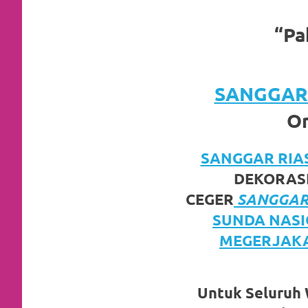
https://www.watchesb.com
.
go
“Pa
to
these
SANGGAR 
guys
Or
https://www.mortgagewatches.c
SANGGAR RIAS 
his
DEKORAS
comment
CEGER
SANGGAR 
is
SUNDA NASI
MEGERJAKA
here
replica
Untuk Seluruh W
watches
.