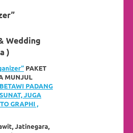
zer”
 & Wedding
a )
anizer”
PAKET
A MUNJUL
 BETAWI PADANG
SUNAT, JUGA
O GRAPHI ,
wit, Jatinegara,