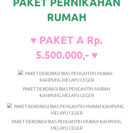
PAKET PERNIKAHAN
the
website
RUMAH
fake
rolex
.
♥ PAKET A Rp.
content
5.500.000,- ♥
https://www.financewatches.com
imitation
https://www.gameswatches.com
.
PAKET DEKORASI RIAS PENGANTIN MURAH
A
KAMPUNG MELAYU CEGER
wonderful
gift
PAKET DEKORASI RIAS PENGANTIN MURAH KAMPUNG
for
MELAYU CEGER