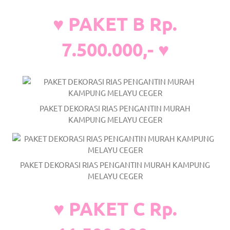
a
♥ PAKET B Rp.
good
7.500.000,- ♥
man
is
luxury
PAKET DEKORASI RIAS PENGANTIN MURAH
replica
KAMPUNG MELAYU CEGER
watches
.
men's
PAKET DEKORASI RIAS PENGANTIN MURAH KAMPUNG
https://www.drugswatches.com
.
MELAYU CEGER
♥ PAKET C Rp.