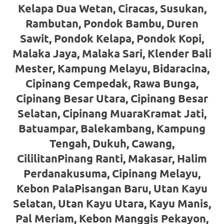
loanswatches.com
.
Kelapa Dua Wetan, Ciracas, Susukan,
Wiht
Rambutan, Pondok Bambu, Duren
Sawit, Pondok Kelapa, Pondok Kopi,
80%
Malaka Jaya, Malaka Sari, Klender Bali
Discount
Mester, Kampung Melayu, Bidaracina,
replica
Cipinang Cempedak, Rawa Bunga,
watches
.
Cipinang Besar Utara, Cipinang Besar
Selatan, Cipinang MuaraKramat Jati,
click
Batuampar, Balekambang, Kampung
fake
Tengah, Dukuh, Cawang,
watches
.
CililitanPinang Ranti, Makasar, Halim
Perdanakusuma, Cipinang Melayu,
Get
Kebon PalaPisangan Baru, Utan Kayu
the
Selatan, Utan Kayu Utara, Kayu Manis,
facts
Pal Meriam, Kebon Manggis Pekayon,