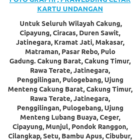
favorite
KARTU UNDANGAN
replica
Untuk Seluruh Wilayah Cakung,
watches
.
Cipayung, Ciracas, Duren Sawit,
Jatinegara, Kramat Jati, Makasar,
24
Matraman, Pasar Rebo, Pulo
Hours
Gadung. Cakung Barat, Cakung Timur,
Online
Rawa Terate, Jatinegara,
replica
Penggilingan, Pulogebang, Ujung
Menteng Cakung Barat, Cakung Timur,
rolex
.
Rawa Terate, Jatinegara,
Discover
Penggilingan, Pulogebang, Ujung
More
Menteng Lubang Buaya, Ceger,
Cipayung, Munjul, Pondok Ranggon,
Here
Cilangkap, Setu, Bambu Apus, Cibubur,