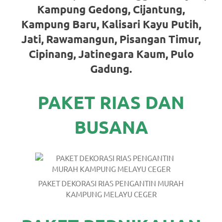
Kampung Gedong, Cijantung,
https://www.stockswatches.com
.
Kampung Baru, Kalisari Kayu Putih,
anchor
Jati, Rawamangun, Pisangan Timur,
https://www.insurancewatches.c
Cipinang, Jatinegara Kaum, Pulo
check
Gadung.
this
PAKET RIAS DAN
link
BUSANA
right
here
now
https://www.domainwatches.com
.
PAKET DEKORASI RIAS PENGANTIN MURAH
KAMPUNG MELAYU CEGER
visit