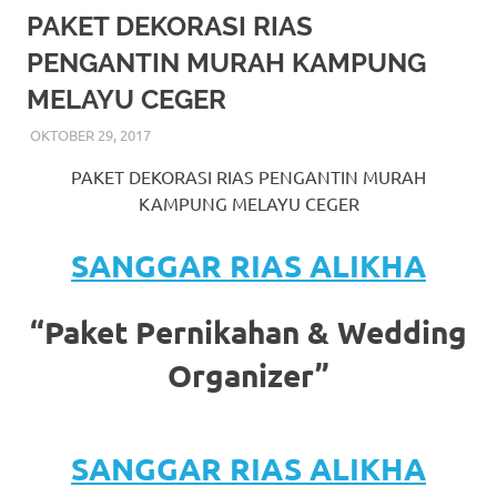
More
PAKET DEKORASI RIAS
PENGANTIN MURAH KAMPUNG
hints
MELAYU CEGER
rolex
OKTOBER 29, 2017
RIASALIKHA
BEKASI
,
DEKORASI
,
JAKARTA SELATAN
,
JAKARTA
replica
.
TIMUR
,
JAKARTA UTARA
,
MURAH
,
MUSLIM
,
RIAS
,
PAKET DEKORASI RIAS PENGANTIN MURAH
RIAS PENGANTIN
my
KAMPUNG MELAYU CEGER
website
SANGGAR RIAS ALIKHA
https://www.watchesf.com
.
To
“Paket Pernikahan & Wedding
learn
Organizer”
more
about
SANGGAR RIAS ALIKHA