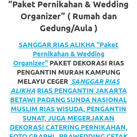
https://www.watchesb.com
.
“Paket Pernikahan & Wedding
go
Organizer” ( Rumah dan
to
Gedung/Aula )
these
SANGGAR RIAS ALIKHA “Paket
guys
Pernikahan & Wedding
https://www.mortgagewatches.c
Organizer”
PAKET DEKORASI RIAS
his
PENGANTIN MURAH KAMPUNG
MELAYU CEGER
SANGGAR RIAS
comment
ALIKHA
RIAS PENGANTIN JAKARTA
is
BETAWI PADANG SUNDA NASIONAL
here
MUSLIM RIAS WISUDA, PENGANTIN
SUNAT, JUGA MEGERJAKAN
replica
DEKORASI CATERING PERNIKAHAN,
watches
.
FOTO GRAPHI , PRAWEDDING CETAK