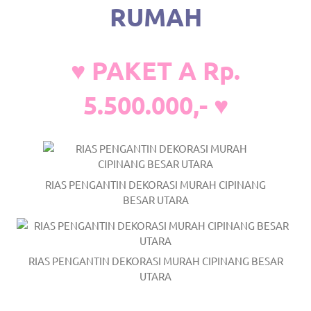
the
RUMAH
website
fake
♥ PAKET A Rp.
rolex
.
5.500.000,- ♥
content
https://www.financewatches.com
imitation
RIAS PENGANTIN DEKORASI MURAH CIPINANG
https://www.gameswatches.com
.
BESAR UTARA
A
wonderful
RIAS PENGANTIN DEKORASI MURAH CIPINANG BESAR
gift
UTARA
for