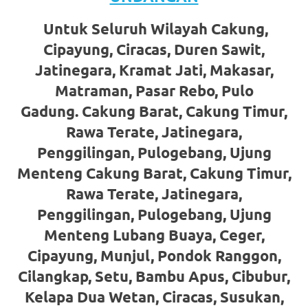
favorite
Untuk Seluruh Wilayah Cakung,
replica
Cipayung, Ciracas, Duren Sawit,
watches
.
Jatinegara, Kramat Jati, Makasar,
Matraman, Pasar Rebo, Pulo
24
Gadung. Cakung Barat, Cakung Timur,
Hours
Rawa Terate, Jatinegara,
Online
Penggilingan, Pulogebang, Ujung
Menteng Cakung Barat, Cakung Timur,
replica
Rawa Terate, Jatinegara,
rolex
.
Penggilingan, Pulogebang, Ujung
Discover
Menteng Lubang Buaya, Ceger,
More
Cipayung, Munjul, Pondok Ranggon,
Cilangkap, Setu, Bambu Apus, Cibubur,
Here
Kelapa Dua Wetan, Ciracas, Susukan,