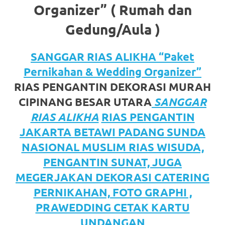
https://www.watchesb.com
.
Organizer” ( Rumah dan
go
Gedung/Aula )
to
SANGGAR RIAS ALIKHA “Paket
these
Pernikahan & Wedding Organizer”
guys
RIAS PENGANTIN DEKORASI MURAH
https://www.mortgagewatches.c
CIPINANG BESAR UTARA
SANGGAR
his
RIAS ALIKHA
RIAS PENGANTIN
JAKARTA BETAWI PADANG SUNDA
comment
NASIONAL MUSLIM RIAS WISUDA,
is
PENGANTIN SUNAT, JUGA
here
MEGERJAKAN DEKORASI CATERING
PERNIKAHAN, FOTO GRAPHI ,
replica
PRAWEDDING CETAK KARTU
watches
.
UNDANGAN