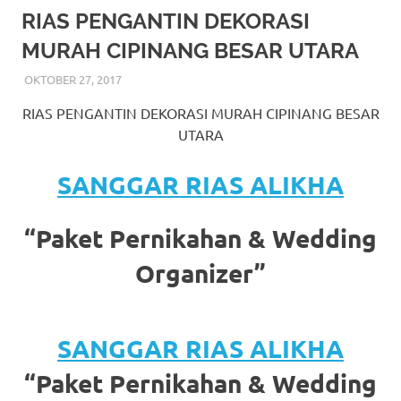
More
RIAS PENGANTIN DEKORASI
MURAH CIPINANG BESAR UTARA
hints
OKTOBER 27, 2017
RIASALIKHA
BEKASI
,
DEKORASI
,
JAKARTA SELATAN
,
JAKARTA
rolex
TIMUR
,
JAKARTA UTARA
,
MURAH
,
MUSLIM
,
RIAS
,
RIAS PENGANTIN DEKORASI MURAH CIPINANG BESAR
RIAS PENGANTIN
replica
.
UTARA
my
SANGGAR RIAS ALIKHA
website
https://www.watchesf.com
.
“Paket Pernikahan & Wedding
To
Organizer”
learn
more
SANGGAR RIAS ALIKHA
about
“Paket Pernikahan & Wedding