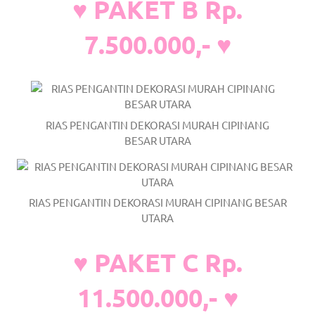
♥ PAKET B Rp.
a
7.500.000,- ♥
good
man
is
luxury
RIAS PENGANTIN DEKORASI MURAH CIPINANG
BESAR UTARA
replica
watches
.
RIAS PENGANTIN DEKORASI MURAH CIPINANG BESAR
men's
UTARA
https://www.drugswatches.com
.
♥ PAKET C Rp.
11.500.000,- ♥