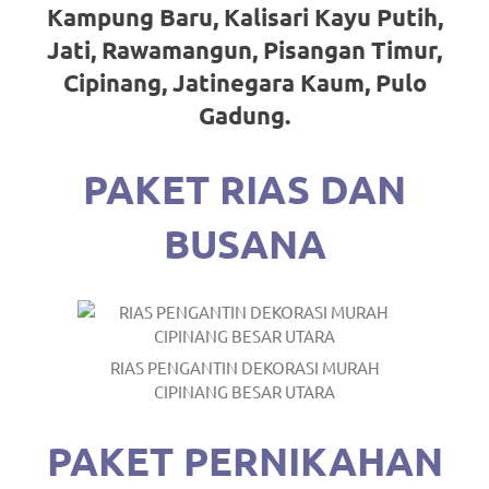
Kampung Baru, Kalisari Kayu Putih,
https://www.stockswatches.com
.
Jati, Rawamangun, Pisangan Timur,
anchor
Cipinang, Jatinegara Kaum, Pulo
https://www.insurancewatches.c
Gadung.
check
PAKET RIAS DAN
this
BUSANA
link
right
here
now
RIAS PENGANTIN DEKORASI MURAH
CIPINANG BESAR UTARA
https://www.domainwatches.com
.
visit
PAKET PERNIKAHAN