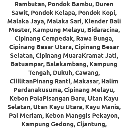
loanswatches.com
.
Rambutan, Pondok Bambu, Duren
Wiht
Sawit, Pondok Kelapa, Pondok Kopi,
Malaka Jaya, Malaka Sari, Klender Bali
80%
Mester, Kampung Melayu, Bidaracina,
Discount
Cipinang Cempedak, Rawa Bunga,
replica
Cipinang Besar Utara, Cipinang Besar
Selatan, Cipinang MuaraKramat Jati,
watches
.
Batuampar, Balekambang, Kampung
click
Tengah, Dukuh, Cawang,
fake
CililitanPinang Ranti, Makasar, Halim
watches
.
Perdanakusuma, Cipinang Melayu,
Kebon PalaPisangan Baru, Utan Kayu
Get
Selatan, Utan Kayu Utara, Kayu Manis,
the
Pal Meriam, Kebon Manggis Pekayon,
facts
Kampung Gedong, Cijantung,