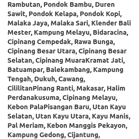
loanswatches.com
.
Rambutan, Pondok Bambu, Duren
Wiht
Sawit, Pondok Kelapa, Pondok Kopi,
Malaka Jaya, Malaka Sari, Klender Bali
80%
Mester, Kampung Melayu, Bidaracina,
Discount
Cipinang Cempedak, Rawa Bunga,
replica
Cipinang Besar Utara, Cipinang Besar
Selatan, Cipinang MuaraKramat Jati,
watches
.
Batuampar, Balekambang, Kampung
click
Tengah, Dukuh, Cawang,
fake
CililitanPinang Ranti, Makasar, Halim
watches
.
Perdanakusuma, Cipinang Melayu,
Kebon PalaPisangan Baru, Utan Kayu
Get
Selatan, Utan Kayu Utara, Kayu Manis,
the
Pal Meriam, Kebon Manggis Pekayon,
facts
Kampung Gedong, Cijantung,