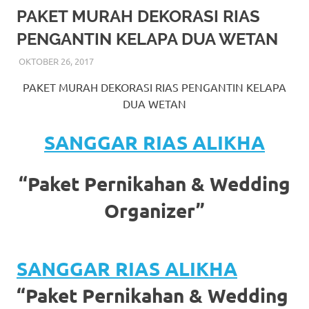
More
PAKET MURAH DEKORASI RIAS
PENGANTIN KELAPA DUA WETAN
hints
OKTOBER 26, 2017
RIASALIKHA
BEKASI
,
DEKORASI
,
JAKARTA SELATAN
,
JAKARTA
rolex
TIMUR
,
JAKARTA UTARA
,
MURAH
,
MUSLIM
,
RIAS
,
PAKET MURAH DEKORASI RIAS PENGANTIN KELAPA
RIAS PENGANTIN
replica
.
DUA WETAN
my
SANGGAR RIAS ALIKHA
website
https://www.watchesf.com
.
“Paket Pernikahan & Wedding
To
Organizer”
learn
more
SANGGAR RIAS ALIKHA
about
“Paket Pernikahan & Wedding