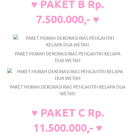
♥ PAKET B Rp.
a
7.500.000,- ♥
good
man
is
luxury
PAKET MURAH DEKORASI RIAS PENGANTIN KELAPA
DUA WETAN
replica
watches
.
PAKET MURAH DEKORASI RIAS PENGANTIN KELAPA DUA
men's
WETAN
https://www.drugswatches.com
.
♥ PAKET C Rp.
11.500.000,- ♥