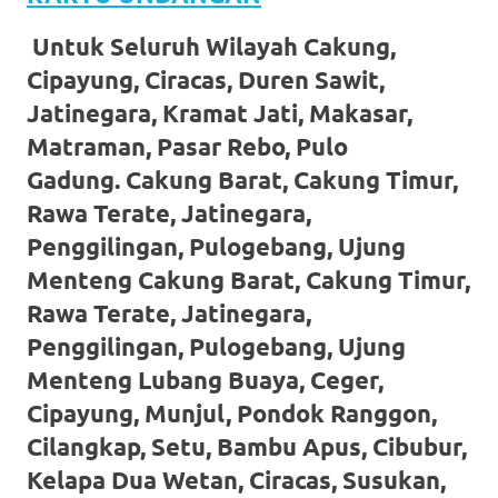
favorite
Untuk Seluruh Wilayah Cakung,
replica
Cipayung, Ciracas, Duren Sawit,
watches
.
Jatinegara, Kramat Jati, Makasar,
Matraman, Pasar Rebo, Pulo
24
Gadung. Cakung Barat, Cakung Timur,
Hours
Rawa Terate, Jatinegara,
Online
Penggilingan, Pulogebang, Ujung
Menteng Cakung Barat, Cakung Timur,
replica
Rawa Terate, Jatinegara,
rolex
.
Penggilingan, Pulogebang, Ujung
Discover
Menteng Lubang Buaya, Ceger,
More
Cipayung, Munjul, Pondok Ranggon,
Cilangkap, Setu, Bambu Apus, Cibubur,
Here
Kelapa Dua Wetan, Ciracas, Susukan,