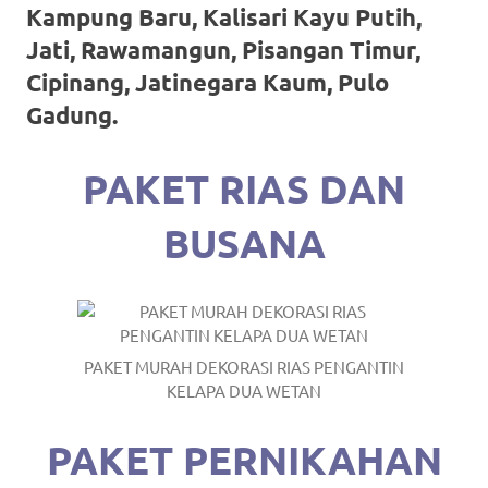
Kampung Baru, Kalisari Kayu Putih,
https://www.stockswatches.com
.
Jati, Rawamangun, Pisangan Timur,
anchor
Cipinang, Jatinegara Kaum, Pulo
https://www.insurancewatches.c
Gadung.
check
PAKET RIAS DAN
this
BUSANA
link
right
here
now
PAKET MURAH DEKORASI RIAS PENGANTIN
KELAPA DUA WETAN
https://www.domainwatches.com
.
visit
PAKET PERNIKAHAN