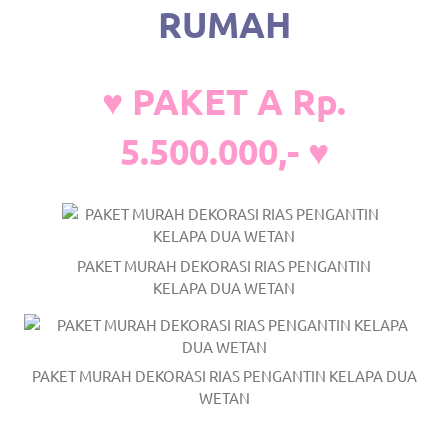
the
RUMAH
website
fake
♥ PAKET A Rp.
rolex
.
5.500.000,- ♥
content
https://www.financewatches.com
imitation
PAKET MURAH DEKORASI RIAS PENGANTIN
https://www.gameswatches.com
.
KELAPA DUA WETAN
A
wonderful
PAKET MURAH DEKORASI RIAS PENGANTIN KELAPA DUA
gift
WETAN
for