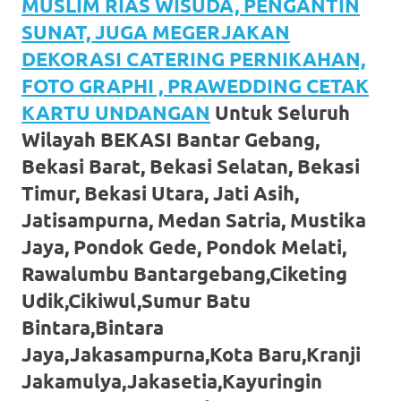
MUSLIM RIAS WISUDA, PENGANTIN
favorite
SUNAT, JUGA MEGERJAKAN
replica
DEKORASI CATERING PERNIKAHAN,
FOTO GRAPHI , PRAWEDDING CETAK
watches
.
KARTU UNDANGAN
Untuk Seluruh
24
Wilayah BEKASI Bantar Gebang,
Hours
Bekasi Barat, Bekasi Selatan, Bekasi
Online
Timur, Bekasi Utara, Jati Asih,
Jatisampurna, Medan Satria, Mustika
replica
Jaya, Pondok Gede, Pondok Melati,
rolex
.
Rawalumbu Bantargebang,Ciketing
Discover
Udik,Cikiwul,Sumur Batu
Bintara,Bintara
More
Jaya,Jakasampurna,Kota Baru,Kranji
Here
Jakamulya,Jakasetia,Kayuringin