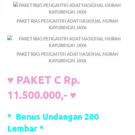
a
good
PAKET RIAS PENGANTIN ADAT NASIONAL MURAH
KAYURINGIN JAYA
man
is
luxury
PAKET RIAS PENGANTIN ADAT NASIONAL MURAH
KAYURINGIN JAYA
replica
watches
.
♥ PAKET C Rp.
men's
11.500.000,- ♥
https://www.drugswatches.com
.
*
Bonus Undangan 200
Lembar *