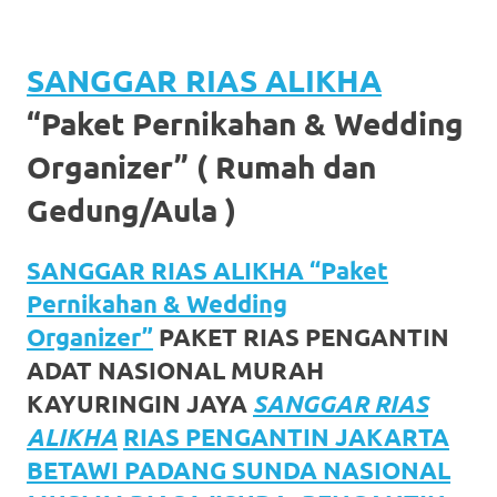
https://www.watchesb.com
.
go
SANGGAR RIAS ALIKHA
to
“Paket Pernikahan & Wedding
these
Organizer” ( Rumah dan
guys
Gedung/Aula )
https://www.mortgagewatches.c
his
SANGGAR RIAS ALIKHA “Paket
comment
Pernikahan & Wedding
Organizer”
PAKET RIAS PENGANTIN
is
ADAT NASIONAL MURAH
here
KAYURINGIN JAYA
SANGGAR RIAS
replica
ALIKHA
RIAS PENGANTIN JAKARTA
BETAWI PADANG SUNDA NASIONAL
watches
.