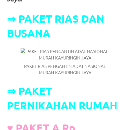
https://www.stockswatches.com
.
⇒
PAKET RIAS DAN
anchor
https://www.insurancewatches.c
BUSANA
check
this
link
PAKET RIAS PENGANTIN ADAT NASIONAL
right
MURAH KAYURINGIN JAYA
here
⇒
PAKET
now
PERNIKAHAN RUMAH
https://www.domainwatches.com
.
visit
♥ PAKET A Rp.