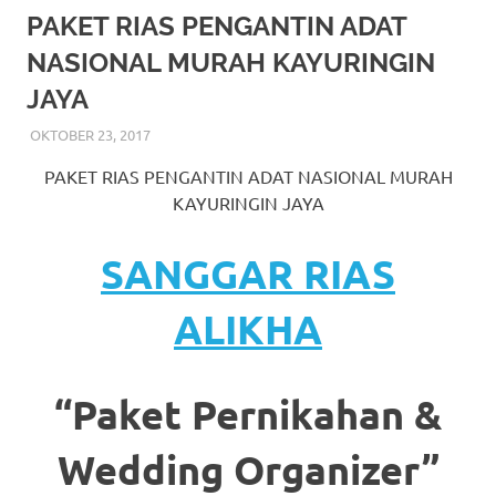
More
PAKET RIAS PENGANTIN ADAT
NASIONAL MURAH KAYURINGIN
hints
JAYA
rolex
OKTOBER 23, 2017
RIASALIKHA
BEKASI
,
DEKORASI
,
JAKARTA SELATAN
,
JAKARTA
replica
.
TIMUR
,
JAKARTA UTARA
,
MURAH
,
MUSLIM
,
RIAS
,
PAKET RIAS PENGANTIN ADAT NASIONAL MURAH
RIAS PENGANTIN
my
KAYURINGIN JAYA
website
SANGGAR RIAS
https://www.watchesf.com
.
ALIKHA
To
learn
“Paket Pernikahan &
more
about
Wedding Organizer”