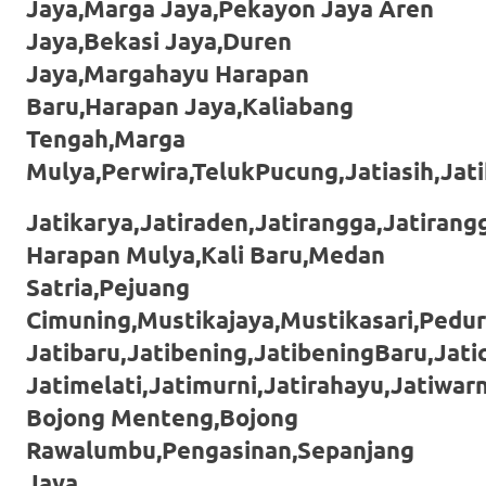
loanswatches.com
.
Jaya,Marga Jaya,Pekayon Jaya Aren
Jaya,Bekasi Jaya,Duren
Wiht
Jaya,Margahayu Harapan
80%
Baru,Harapan Jaya,Kaliabang
Discount
Tengah,Marga
replica
Mulya,Perwira,TelukPucung,Jatiasih,Jati
watches
.
Jatikarya,Jatiraden,Jatirangga,Jatirang
click
Harapan Mulya,Kali Baru,Medan
Satria,Pejuang
fake
Cimuning,Mustikajaya,Mustikasari,Pedu
watches
.
Jatibaru,Jatibening,JatibeningBaru,Jat
Get
Jatimelati,Jatimurni,Jatirahayu,Jatiwar
Bojong Menteng,Bojong
the
Rawalumbu,Pengasinan,Sepanjang
facts
Jaya.