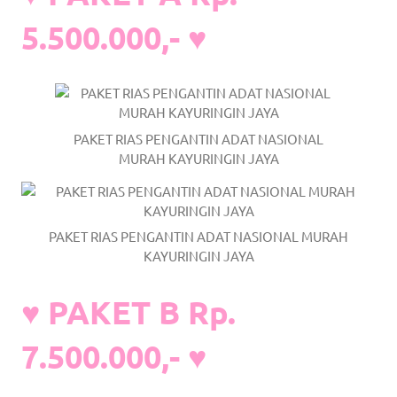
the
5.500.000,- ♥
website
fake
rolex
.
content
PAKET RIAS PENGANTIN ADAT NASIONAL
MURAH KAYURINGIN JAYA
https://www.financewatches.com
imitation
PAKET RIAS PENGANTIN ADAT NASIONAL MURAH
https://www.gameswatches.com
.
KAYURINGIN JAYA
A
♥ PAKET B Rp.
wonderful
gift
7.500.000,- ♥
for