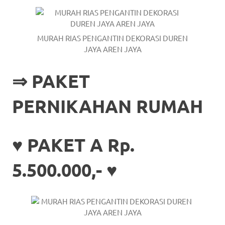
https://www.stockswatches.com
.
anchor
MURAH RIAS PENGANTIN DEKORASI DUREN
https://www.insurancewatches.c
JAYA AREN JAYA
check
⇒
PAKET
this
PERNIKAHAN RUMAH
link
right
♥ PAKET A Rp.
here
5.500.000,- ♥
now
https://www.domainwatches.com
.
visit