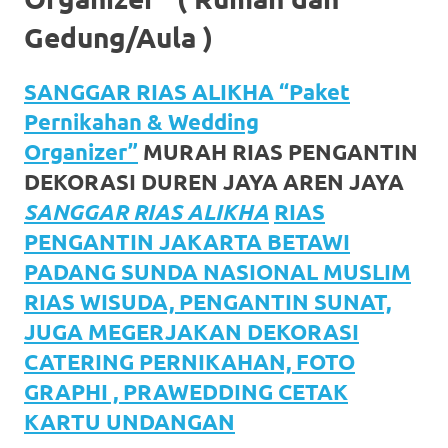
https://www.watchesb.com
.
Gedung/Aula )
go
to
SANGGAR RIAS ALIKHA “Paket
these
Pernikahan & Wedding
Organizer”
MURAH RIAS PENGANTIN
guys
DEKORASI DUREN JAYA AREN JAYA
https://www.mortgagewatches.c
SANGGAR RIAS ALIKHA
RIAS
his
PENGANTIN JAKARTA BETAWI
comment
PADANG SUNDA NASIONAL MUSLIM
RIAS WISUDA, PENGANTIN SUNAT,
is
JUGA MEGERJAKAN DEKORASI
here
CATERING PERNIKAHAN, FOTO
replica
GRAPHI , PRAWEDDING CETAK
KARTU UNDANGAN
watches
.