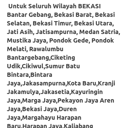
favorite
Untuk Seluruh Wilayah BEKASI
Bantar Gebang, Bekasi Barat, Bekasi
replica
Selatan, Bekasi Timur, Bekasi Utara,
watches
.
Jati Asih, Jatisampurna, Medan Satria,
24
Mustika Jaya, Pondok Gede, Pondok
Melati, Rawalumbu
Hours
Bantargebang,Ciketing
Online
Udik,Cikiwul,Sumur Batu
replica
Bintara,Bintara
Jaya,Jakasampurna,Kota Baru,Kranji
rolex
.
Jakamulya,Jakasetia,Kayuringin
Discover
Jaya,Marga Jaya,Pekayon Jaya Aren
More
Jaya,Bekasi Jaya,Duren
Here
Jaya,Margahayu Harapan
Baru,Harapan Jaya,Kaliabang