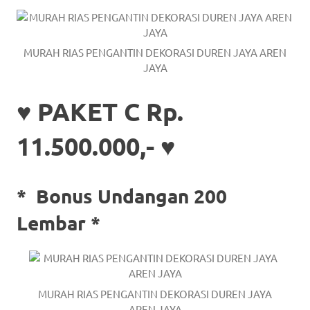
a
good
MURAH RIAS PENGANTIN DEKORASI DUREN JAYA AREN
man
JAYA
is
♥ PAKET C Rp.
luxury
11.500.000,- ♥
replica
watches
.
*
Bonus Undangan 200
men's
Lembar *
https://www.drugswatches.com
.
MURAH RIAS PENGANTIN DEKORASI DUREN JAYA
AREN JAYA