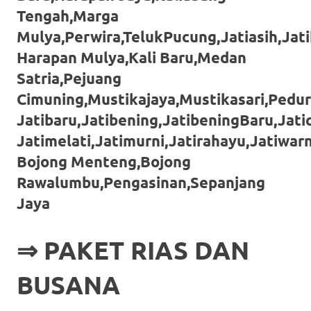
loanswatches.com
.
Tengah,Marga
Wiht
Mulya,Perwira,TelukPucung,Jatiasih,Jati
80%
Harapan Mulya,Kali Baru,Medan
Satria,Pejuang
Discount
Cimuning,Mustikajaya,Mustikasari,Pedu
replica
Jatibaru,Jatibening,JatibeningBaru,Jat
watches
.
Jatimelati,Jatimurni,Jatirahayu,Jatiwar
Bojong Menteng,Bojong
click
Rawalumbu,Pengasinan,Sepanjang
fake
Jaya
watches
.
Get
⇒
PAKET RIAS DAN
the
BUSANA
facts