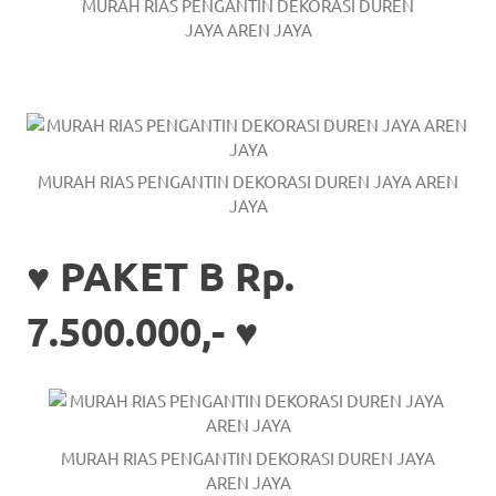
the
MURAH RIAS PENGANTIN DEKORASI DUREN
JAYA AREN JAYA
website
fake
rolex
.
content
MURAH RIAS PENGANTIN DEKORASI DUREN JAYA AREN
JAYA
https://www.financewatches.com
imitation
♥ PAKET B Rp.
https://www.gameswatches.com
.
7.500.000,- ♥
A
wonderful
gift
MURAH RIAS PENGANTIN DEKORASI DUREN JAYA
for
AREN JAYA