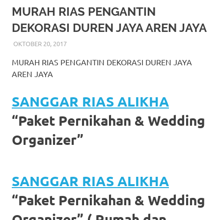
More
MURAH RIAS PENGANTIN
DEKORASI DUREN JAYA AREN JAYA
hints
OKTOBER 20, 2017
RIASALIKHA
BEKASI
,
DEKORASI
,
MURAH
,
MUSLIM
,
RIAS
,
RIAS
rolex
PENGANTIN
MURAH RIAS PENGANTIN DEKORASI DUREN JAYA
replica
.
AREN JAYA
my
SANGGAR RIAS ALIKHA
website
“Paket Pernikahan & Wedding
https://www.watchesf.com
.
Organizer”
To
learn
SANGGAR RIAS ALIKHA
more
“Paket Pernikahan & Wedding
about
Organizer” ( Rumah dan