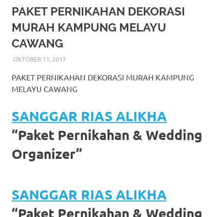
More
PAKET PERNIKAHAN DEKORASI
MURAH KAMPUNG MELAYU
hints
CAWANG
rolex
OKTOBER 11, 2017
RIASALIKHA
DEKORASI
,
JAKARTA TIMUR
,
MURAH
,
MUSLIM
,
RIAS
,
replica
.
RIAS PENGANTIN
PAKET PERNIKAHAN DEKORASI MURAH KAMPUNG
my
MELAYU CAWANG
website
SANGGAR RIAS ALIKHA
https://www.watchesf.com
.
“Paket Pernikahan & Wedding
To
Organizer”
learn
more
SANGGAR RIAS ALIKHA
about
“Paket Pernikahan & Wedding