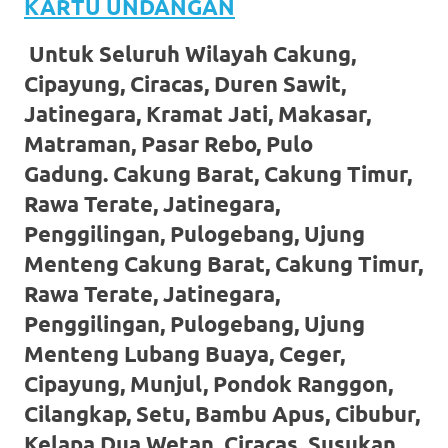
KARTU UNDANGAN
favorite
Untuk Seluruh Wilayah Cakung,
replica
Cipayung, Ciracas, Duren Sawit,
watches
.
Jatinegara, Kramat Jati, Makasar,
24
Matraman, Pasar Rebo, Pulo
Gadung. Cakung Barat, Cakung Timur,
Hours
Rawa Terate, Jatinegara,
Online
Penggilingan, Pulogebang, Ujung
replica
Menteng Cakung Barat, Cakung Timur,
rolex
.
Rawa Terate, Jatinegara,
Penggilingan, Pulogebang, Ujung
Discover
Menteng Lubang Buaya, Ceger,
More
Cipayung, Munjul, Pondok Ranggon,
Here
Cilangkap, Setu, Bambu Apus, Cibubur,
Kelapa Dua Wetan, Ciracas, Susukan,