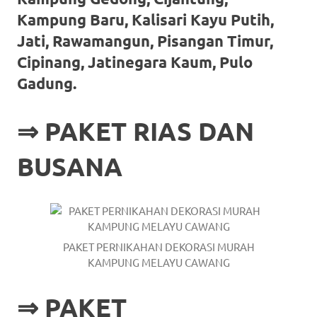
https://www.stockswatches.com
.
Kampung Baru, Kalisari Kayu Putih,
Jati, Rawamangun, Pisangan Timur,
anchor
Cipinang, Jatinegara Kaum, Pulo
https://www.insurancewatches.c
Gadung.
check
this
⇒
PAKET RIAS DAN
link
BUSANA
right
here
now
PAKET PERNIKAHAN DEKORASI MURAH
https://www.domainwatches.com
.
KAMPUNG MELAYU CAWANG
visit
⇒
PAKET