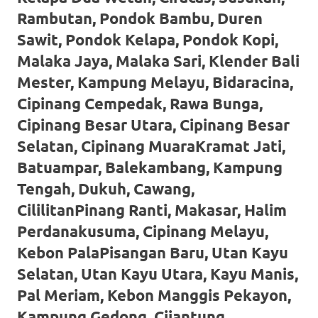
loanswatches.com
.
Rambutan, Pondok Bambu, Duren
Wiht
Sawit, Pondok Kelapa, Pondok Kopi,
80%
Malaka Jaya, Malaka Sari, Klender Bali
Mester, Kampung Melayu, Bidaracina,
Discount
Cipinang Cempedak, Rawa Bunga,
replica
Cipinang Besar Utara, Cipinang Besar
watches
.
Selatan, Cipinang MuaraKramat Jati,
click
Batuampar, Balekambang, Kampung
Tengah, Dukuh, Cawang,
fake
CililitanPinang Ranti, Makasar, Halim
watches
.
Perdanakusuma, Cipinang Melayu,
Get
Kebon PalaPisangan Baru, Utan Kayu
Selatan, Utan Kayu Utara, Kayu Manis,
the
Pal Meriam, Kebon Manggis Pekayon,
facts
Kampung Gedong, Cijantung,