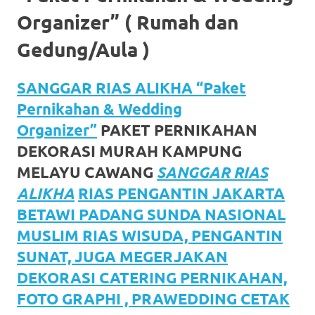
https://www.watchesb.com
.
Organizer” ( Rumah dan
go
Gedung/Aula )
to
these
SANGGAR RIAS ALIKHA “Paket
guys
Pernikahan & Wedding
Organizer”
PAKET PERNIKAHAN
https://www.mortgagewatches.c
DEKORASI MURAH KAMPUNG
his
MELAYU CAWANG
SANGGAR RIAS
comment
ALIKHA
RIAS PENGANTIN JAKARTA
BETAWI PADANG SUNDA NASIONAL
is
MUSLIM RIAS WISUDA, PENGANTIN
here
SUNAT, JUGA MEGERJAKAN
replica
DEKORASI CATERING PERNIKAHAN,
FOTO GRAPHI , PRAWEDDING CETAK
watches
.