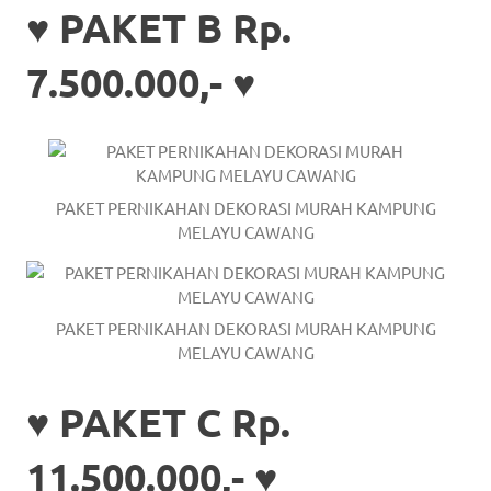
♥ PAKET B Rp.
a
good
7.500.000,- ♥
man
is
luxury
PAKET PERNIKAHAN DEKORASI MURAH KAMPUNG
MELAYU CAWANG
replica
watches
.
men's
PAKET PERNIKAHAN DEKORASI MURAH KAMPUNG
MELAYU CAWANG
https://www.drugswatches.com
.
♥ PAKET C Rp.
11.500.000,- ♥