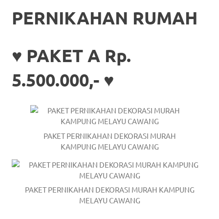
the
PERNIKAHAN RUMAH
website
fake
♥ PAKET A Rp.
rolex
.
5.500.000,- ♥
content
https://www.financewatches.com
imitation
https://www.gameswatches.com
.
PAKET PERNIKAHAN DEKORASI MURAH
KAMPUNG MELAYU CAWANG
A
wonderful
gift
PAKET PERNIKAHAN DEKORASI MURAH KAMPUNG
MELAYU CAWANG
for