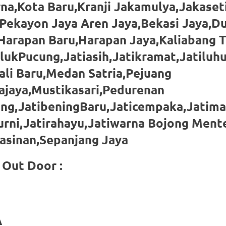
a,Kota Baru,Kranji Jakamulya,Jakaseti
Pekayon Jaya Aren Jaya,Bekasi Jaya,D
Harapan Baru,Harapan Jaya,Kaliabang 
lukPucung,Jatiasih,Jatikramat,Jatiluhu
li Baru,Medan Satria,Pejuang
ajaya,Mustikasari,Pedurenan
ing,JatibeningBaru,Jaticempaka,Jatim
urni,Jatirahayu,Jatiwarna Bojong Men
sinan,Sepanjang Jaya
Out Door :
A