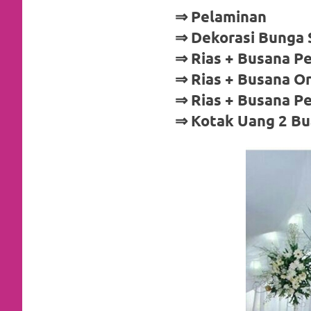
a
⇒ Pelaminan
⇒ Dekorasi Bunga 
good
⇒ Rias + Busana Pe
man
⇒ Rias + Busana O
is
⇒ Rias + Busana P
⇒ Kotak Uang 2 B
luxury
replica
watches
.
men's
https://www.drugswatches.com
.