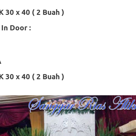
30 x 40 ( 2 Buah )
In Door :
om
.
A
30 x 40 ( 2 Buah )