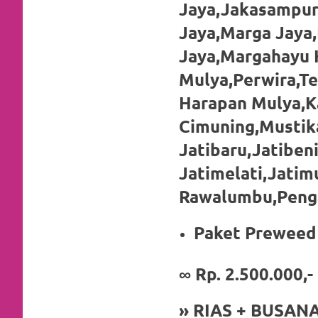
loanswatches.com
.
Jaya,Jakasampurn
Wiht
Jaya,Marga Jaya,
Jaya,Margahayu 
80%
Mulya,Perwira,Te
Discount
Harapan Mulya,Ka
replica
Cimuning,Mustik
watches
.
Jatibaru,Jatiben
click
Jatimelati,Jatim
fake
Rawalumbu,Penga
watches
.
Paket Preweed 
Get
∞ Rp. 2.500.000,-
the
facts
» RIAS + BUSAN