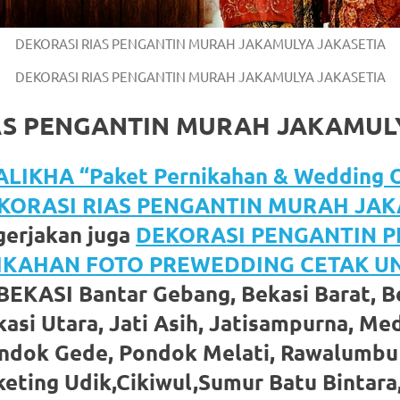
DEKORASI RIAS PENGANTIN MURAH JAKAMULYA JAKASETIA
DEKORASI RIAS PENGANTIN MURAH JAKAMULYA JAKASETIA
AS PENGANTIN MURAH JAKAMUL
LIKHA “Paket Pernikahan & Wedding O
KORASI RIAS PENGANTIN MURAH JA
erjakan juga
DEKORASI PENGANTIN 
NIKAHAN FOTO PREWEDDING CETAK 
BEKASI Bantar Gebang, Bekasi Barat, Be
asi Utara, Jati Asih, Jatisampurna, Med
ondok Gede, Pondok Melati, Rawalumbu
eting Udik,Cikiwul,Sumur Batu Bintara