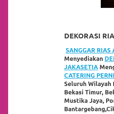
favorite
replica
watches
.
DEKORASI RI
24
Hours
SANGGAR RIAS A
Online
Menyediakan
DE
replica
JAKASETIA
Meng
rolex
.
CATERING PER
Seluruh Wilayah 
Discover
Bekasi Timur, Bek
More
Mustika Jaya, P
Here
Bantargebang,Cik