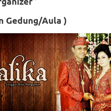
ganizer”
n Gedung/Aula )
om
.