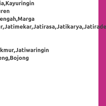
a,Kayuringin
uren
Tengah,Marga
r,Jatimekar,Jatirasa,Jatikarya,Jatira
akmur,Jatiwaringin
teng,Bojong