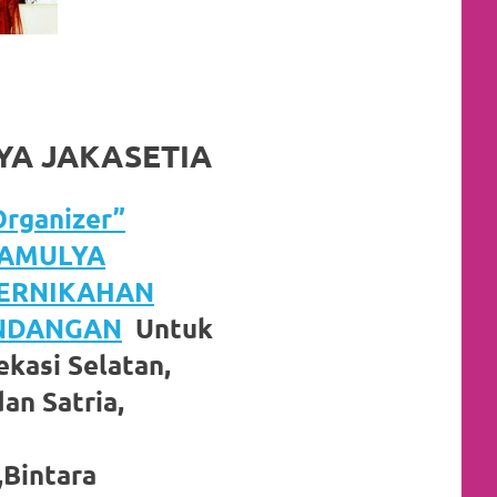
YA JAKASETIA
rganizer”
KAMULYA
PERNIKAHAN
UNDANGAN
Untuk
kasi Selatan,
an Satria,
,Bintara