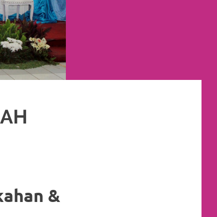
RAH
kahan &