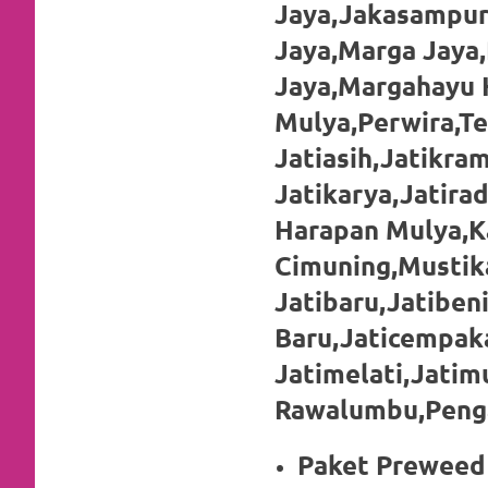
loanswatches.com
.
Jaya,Jakasampurn
Wiht
Jaya,Marga Jaya,
Jaya,Margahayu 
80%
Mulya,Perwira,Te
Discount
Jatiasih,Jatikram
replica
Jatikarya,Jatira
watches
.
Harapan Mulya,Ka
click
Cimuning,Mustik
fake
Jatibaru,Jatiben
Baru,Jaticempak
watches
.
Jatimelati,Jatim
Get
Rawalumbu,Penga
the
Paket Preweed 
facts