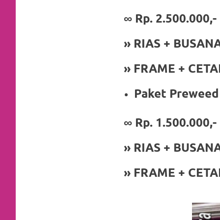
https://www.stockswatches.com
.
∞ Rp. 2.500.000,-
anchor
» RIAS + BUSAN
https://www.insurancewatches.c
check
» FRAME + CETAK 
this
Paket Preweed 
link
∞
Rp. 1.500.000,-
right
here
» RIAS + BUSAN
now
» FRAME + CETAK 
https://www.domainwatches.com
.
visit