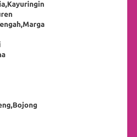
a,Kayuringin
uren
Tengah,Marga
i
na
teng,Bojong