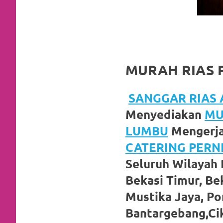
favorite
replica
watches
.
MURAH RIAS 
24
Hours
SANGGAR RIAS A
Online
Menyediakan
MU
replica
LUMBU
Mengerja
rolex
.
CATERING PER
Seluruh Wilayah 
Discover
Bekasi Timur, Bek
More
Mustika Jaya, P
Here
Bantargebang,Cik