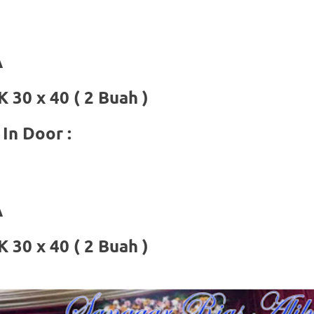
A
om
.
30 x 40 ( 2 Buah )
In Door :
A
30 x 40 ( 2 Buah )