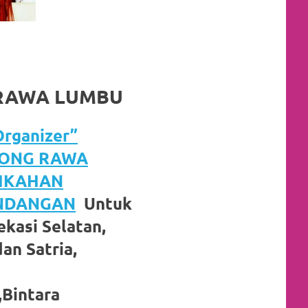
 RAWA LUMBU
rganizer”
JONG RAWA
NIKAHAN
UNDANGAN
Untuk
kasi Selatan,
an Satria,
,Bintara