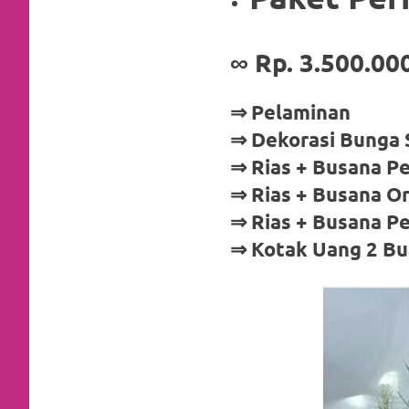
a
good
∞
Rp. 3.500.000
man
⇒ Pelaminan
is
⇒ Dekorasi Bunga 
luxury
⇒ Rias + Busana Pe
⇒ Rias + Busana O
replica
⇒ Rias + Busana P
watches
.
⇒ Kotak Uang 2 B
men's
https://www.drugswatches.com
.