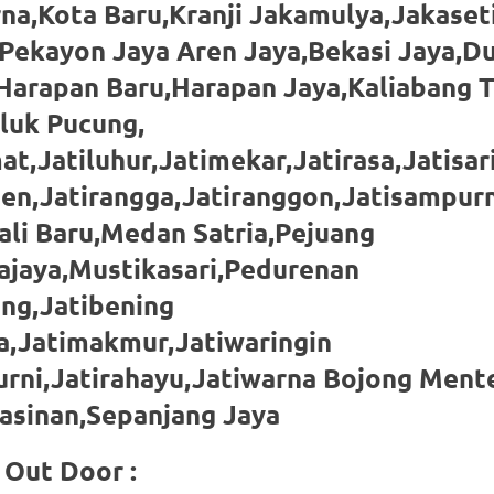
a,Kota Baru,Kranji Jakamulya,Jakaseti
Pekayon Jaya Aren Jaya,Bekasi Jaya,D
Harapan Baru,Harapan Jaya,Kaliabang 
luk Pucung,
at,Jatiluhur,Jatimekar,Jatirasa,Jatisar
den,Jatirangga,Jatiranggon,Jatisampur
li Baru,Medan Satria,Pejuang
ajaya,Mustikasari,Pedurenan
ing,Jatibening
a,Jatimakmur,Jatiwaringin
urni,Jatirahayu,Jatiwarna Bojong Men
sinan,Sepanjang Jaya
Out Door :