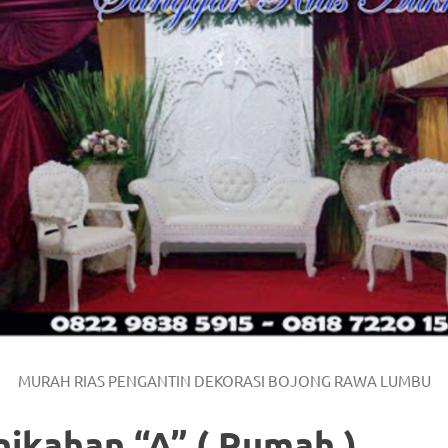
/
.
MURAH RIAS PENGANTIN DEKORASI BOJONG RAWA LUMBU
nikahan “A” ( Rumah )