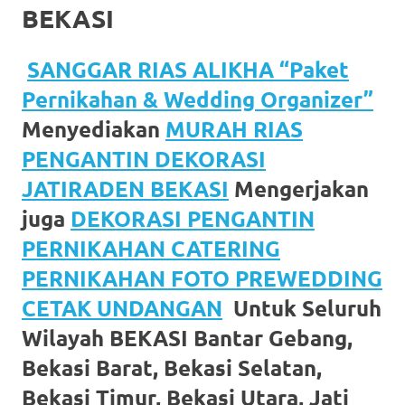
BEKASI
favorite
replica
SANGGAR RIAS ALIKHA “Paket
watches
.
Pernikahan & Wedding Organizer”
24
Menyediakan
MURAH RIAS
PENGANTIN DEKORASI
Hours
JATIRADEN BEKASI
Mengerjakan
Online
juga
DEKORASI PENGANTIN
replica
PERNIKAHAN CATERING
rolex
.
PERNIKAHAN FOTO PREWEDDING
Discover
CETAK UNDANGAN
Untuk Seluruh
More
Wilayah BEKASI Bantar Gebang,
Bekasi Barat, Bekasi Selatan,
Here
Bekasi Timur, Bekasi Utara, Jati