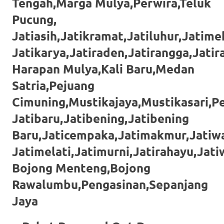
Tengah,Marga Mulya,Perwira,Teluk
https://www.stockswatches.com
.
Pucung,
anchor
Jatiasih,Jatikramat,Jatiluhur,Jatimek
https://www.insurancewatches.c
Jatikarya,Jatiraden,Jatirangga,Jati
Harapan Mulya,Kali Baru,Medan
check
Satria,Pejuang
this
Cimuning,Mustikajaya,Mustikasari,P
link
Jatibaru,Jatibening,Jatibening
right
Baru,Jaticempaka,Jatimakmur,Jatiwa
here
Jatimelati,Jatimurni,Jatirahayu,Jat
now
Bojong Menteng,Bojong
Rawalumbu,Pengasinan,Sepanjang
https://www.domainwatches.com
.
Jaya
visit