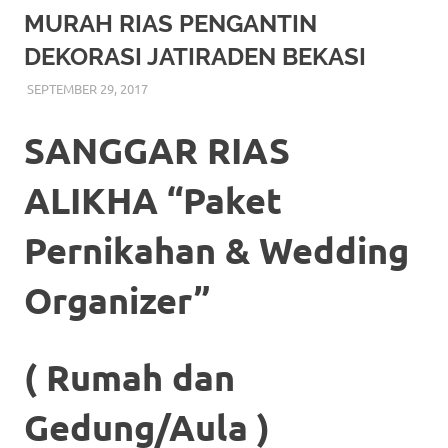
More
MURAH RIAS PENGANTIN
DEKORASI JATIRADEN BEKASI
hints
SEPTEMBER 29, 2017
RIASALIKHA
RIAS
,
RIAS PENGANTIN
rolex
replica
.
SANGGAR RIAS
my
ALIKHA “Paket
website
Pernikahan & Wedding
https://www.watchesf.com
.
To
Organizer”
learn
more
( Rumah dan
about
Gedung/Aula )