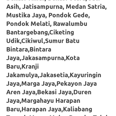
loanswatches.com
.
Asih, Jatisampurna, Medan Satria,
Wiht
Mustika Jaya, Pondok Gede,
80%
Pondok Melati, Rawalumbu
Discount
Bantargebang,Ciketing
Udik,Cikiwul,Sumur Batu
replica
Bintara,Bintara
watches
.
Jaya,Jakasampurna,Kota
click
Baru,Kranji
fake
Jakamulya,Jakasetia,Kayuringin
watches
.
Jaya,Marga Jaya,Pekayon Jaya
Get
Aren Jaya,Bekasi Jaya,Duren
Jaya,Margahayu Harapan
the
Baru,Harapan Jaya,Kaliabang
facts