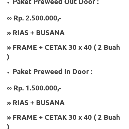
the
Paket Preweed Out Door :
website
∞ Rp. 2.500.000,-
fake
» RIAS + BUSANA
rolex
.
content
» FRAME + CETAK 30 x 40 ( 2 Buah
)
https://www.financewatches.com
imitation
Paket Preweed In Door :
https://www.gameswatches.com
.
∞
Rp. 1.500.000,-
A
wonderful
» RIAS + BUSANA
gift
» FRAME + CETAK 30 x 40 ( 2 Buah
for
)