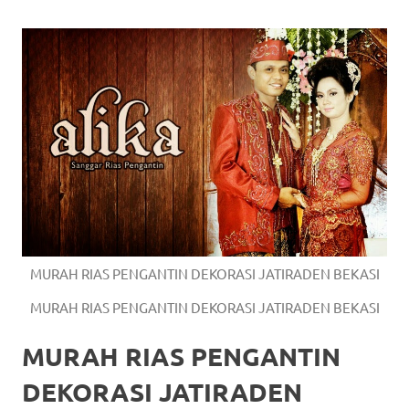
https://www.watchesb.com
.
go
to
these
guys
https://www.mortgagewatches.c
his
comment
MURAH RIAS PENGANTIN DEKORASI JATIRADEN BEKASI
is
MURAH RIAS PENGANTIN DEKORASI JATIRADEN BEKASI
here
MURAH RIAS PENGANTIN
replica
DEKORASI JATIRADEN
watches
.