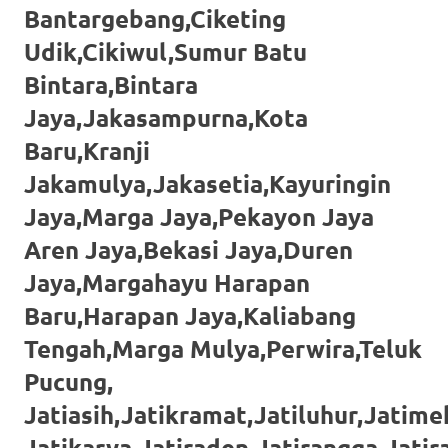
loanswatches.com
.
Bantargebang,Ciketing
Wiht
Udik,Cikiwul,Sumur Batu
80%
Bintara,Bintara
Jaya,Jakasampurna,Kota
Discount
Baru,Kranji
replica
Jakamulya,Jakasetia,Kayuringin
watches
.
Jaya,Marga Jaya,Pekayon Jaya
click
Aren Jaya,Bekasi Jaya,Duren
fake
Jaya,Margahayu Harapan
watches
.
Baru,Harapan Jaya,Kaliabang
Tengah,Marga Mulya,Perwira,Teluk
Get
Pucung,
the
Jatiasih,Jatikramat,Jatiluhur,Jatimek
facts
Jatikarya,Jatiraden,Jatirangga,Jati