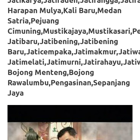
https://www.stockswatches.com
.
Harapan Mulya,Kali Baru,Medan
anchor
Satria,Pejuang
Cimuning,Mustikajaya,Mustikasari,P
https://www.insurancewatches.c
Jatibaru,Jatibening,Jatibening
check
Baru,Jaticempaka,Jatimakmur,Jatiwa
this
Jatimelati,Jatimurni,Jatirahayu,Jat
link
Bojong Menteng,Bojong
right
Rawalumbu,Pengasinan,Sepanjang
here
Jaya
now
https://www.domainwatches.com
.
visit