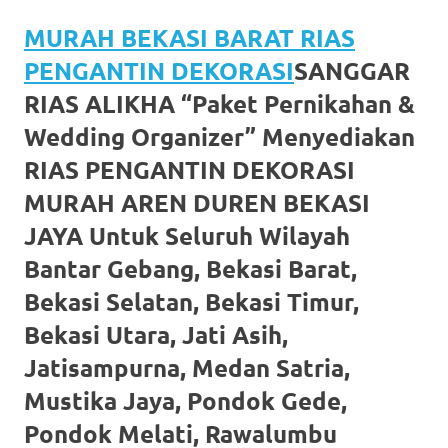
favorite
MURAH BEKASI BARAT RIAS
replica
PENGANTIN DEKORASI
SANGGAR
watches
.
RIAS ALIKHA “Paket Pernikahan &
Wedding Organizer” Menyediakan
24
RIAS PENGANTIN DEKORASI
Hours
MURAH AREN DUREN BEKASI
Online
JAYA Untuk Seluruh Wilayah
replica
Bantar Gebang, Bekasi Barat,
rolex
.
Bekasi Selatan, Bekasi Timur,
Discover
Bekasi Utara, Jati Asih,
Jatisampurna, Medan Satria,
More
Mustika Jaya, Pondok Gede,
Here
Pondok Melati, Rawalumbu