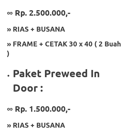
a
∞ Rp. 2.500.000,-
good
» RIAS + BUSANA
man
is
» FRAME + CETAK 30 x 40 ( 2 Buah
luxury
)
replica
Paket Preweed In
watches
.
men's
Door :
https://www.drugswatches.com
.
∞
Rp. 1.500.000,-
» RIAS + BUSANA