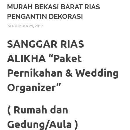
More
MURAH BEKASI BARAT RIAS
PENGANTIN DEKORASI
hints
SEPTEMBER 29, 2017
RIASALIKHA
RIAS
,
RIAS PENGANTIN
rolex
replica
.
SANGGAR RIAS
my
ALIKHA “Paket
website
Pernikahan & Wedding
https://www.watchesf.com
.
To
Organizer”
learn
more
( Rumah dan
about
Gedung/Aula )