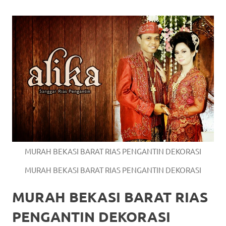
https://www.watchesb.com
.
go
to
these
guys
https://www.mortgagewatches.c
his
comment
MURAH BEKASI BARAT RIAS PENGANTIN DEKORASI
is
MURAH BEKASI BARAT RIAS PENGANTIN DEKORASI
here
MURAH BEKASI BARAT RIAS
replica
PENGANTIN DEKORASI
watches
.