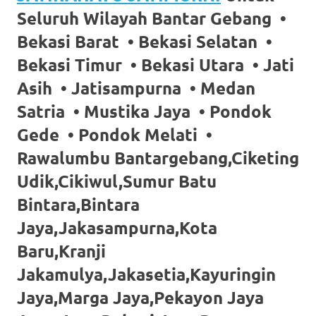
favorite
Seluruh Wilayah Bantar Gebang •
Bekasi Barat • Bekasi Selatan •
replica
Bekasi Timur • Bekasi Utara • Jati
watches
.
Asih • Jatisampurna • Medan
24
Satria • Mustika Jaya • Pondok
Hours
Gede • Pondok Melati •
Online
Rawalumbu Bantargebang,Ciketing
replica
Udik,Cikiwul,Sumur Batu
Bintara,Bintara
rolex
.
Jaya,Jakasampurna,Kota
Discover
Baru,Kranji
More
Jakamulya,Jakasetia,Kayuringin
Here
Jaya,Marga Jaya,Pekayon Jaya