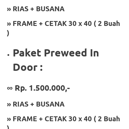
the
» RIAS + BUSANA
website
fake
» FRAME + CETAK 30 x 40 ( 2 Buah
)
rolex
.
content
Paket Preweed In
https://www.financewatches.com
Door :
imitation
https://www.gameswatches.com
.
∞
Rp. 1.500.000,-
A
wonderful
» RIAS + BUSANA
gift
» FRAME + CETAK 30 x 40 ( 2 Buah
for
)