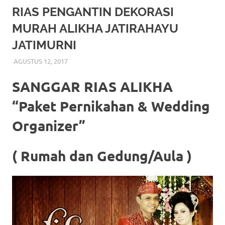
More
RIAS PENGANTIN DEKORASI
MURAH ALIKHA JATIRAHAYU
hints
JATIMURNI
rolex
AGUSTUS 12, 2017
RIASALIKHA
RIAS PENGANTIN
replica
.
SANGGAR RIAS ALIKHA
my
“Paket Pernikahan & Wedding
website
Organizer”
https://www.watchesf.com
.
To
( Rumah dan Gedung/Aula )
learn
more
about