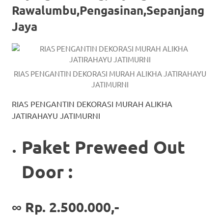
Rawalumbu,Pengasinan,Sepanjang
https://www.stockswatches.com
.
Jaya
anchor
https://www.insurancewatches.c
check
RIAS PENGANTIN DEKORASI MURAH ALIKHA JATIRAHAYU
this
JATIMURNI
link
RIAS PENGANTIN DEKORASI MURAH ALIKHA
JATIRAHAYU JATIMURNI
right
Paket Preweed Out
here
now
Door :
https://www.domainwatches.com
.
visit
∞ Rp. 2.500.000,-