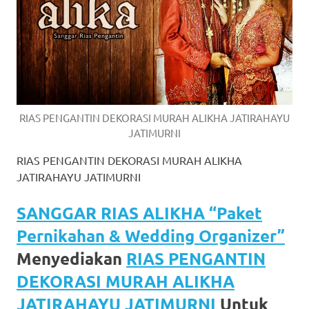
https://www.watchesb.com
.
go
to
these
guys
RIAS PENGANTIN DEKORASI MURAH ALIKHA JATIRAHAYU
https://www.mortgagewatches.c
JATIMURNI
his
RIAS PENGANTIN DEKORASI MURAH ALIKHA
JATIRAHAYU JATIMURNI
comment
SANGGAR RIAS ALIKHA “Paket
is
Pernikahan & Wedding Organizer”
here
Menyediakan
RIAS PENGANTIN
replica
DEKORASI MURAH ALIKHA
watches
.
JATIRAHAYU JATIMURNI
Untuk