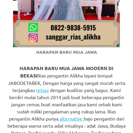
https://www.watchesb.com
.
go
to
these
guys
HARAPAN BARU MUA JAWA
https://www.mortgagewatches.c
HARAPAN BARU MUA JAWA MODERN DI
his
BEKASI
Rias pengantin Alikha layani tempat
comment
JABODETABEK, Dengan harga yang sangat murah serta
terjangkau
tetapi
dengan kualitas yang bagus. Kami
is
berdiri mulai tahun 2014 jadi buat beberapa pengantin
here
jangan cemas buat manfaatkan jasa kami sebab kami
sudah miliki pengalaman yang cukup lama. Rias
replica
pengantin Alikha punya
alternative
baju pengantin dari
beberapa warna serta adat misalnya : adat Jawa, Budaya
watches
.
Betawi, Tradisi sunda, Etika Makassar, Tradisi padang,