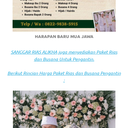
https://www.stockswatches.com
.
anchor
https://www.insurancewatches.c
HARAPAN BARU MUA JAWA
check
this
SANGGAR RIAS ALIKHA juga menyediakan Paket Rias
dan Busana Untuk Pengantin.
link
right
Berikut Rincian Harga Paket Rias dan Busana Pengantin
:
here
now
https://www.domainwatches.com
.
visit