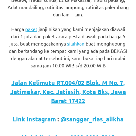
favorite
Adat mandailing, rutinitas lampung, rutinitas palembang
dan lain – lain.
replica
watches
.
Harga
paket
janji nikah yang kami menjajakan diawali
dari 1 juta dan paket acara pesta diawali pada harga 5
24
juta. buat menegaskannya
silahkan
buat menghubungi
dan bertandang ke tempat kami yang ada pada BEKASI
Hours
dengan alamat tersebut ini, kami buka tiap hari mulai
Online
sama jam 10.00 WIB s/d 20.00 WIB
replica
Jalan Kelimutu RT.004/02 Blok. M No. 7,
rolex
.
Jatimekar, Kec. Jatiasih, Kota Bks, Jawa
Discover
Barat 17422
More
Link Instagram
:
@sanggar_rias_alikha
Here