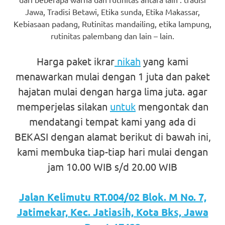
favorite
Jawa, Tradisi Betawi, Etika sunda, Etika Makassar,
Kebiasaan padang, Rutinitas mandailing, etika lampung,
replica
rutinitas palembang dan lain – lain.
watches
.
Harga paket ikrar
nikah
yang kami
24
menawarkan mulai dengan 1 juta dan paket
Hours
hajatan mulai dengan harga lima juta. agar
memperjelas silakan
untuk
mengontak dan
Online
mendatangi tempat kami yang ada di
replica
BEKASI dengan alamat berikut di bawah ini,
rolex
.
kami membuka tiap-tiap hari mulai dengan
Discover
jam 10.00 WIB s/d 20.00 WIB
More
Jalan Kelimutu RT.004/02 Blok. M No. 7,
Here
Jatimekar, Kec. Jatiasih, Kota Bks, Jawa