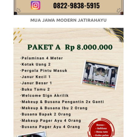
a
good
MUA JAWA MODERN JATIRAHAYU
man
is
luxury
replica
watches
.
men's
https://www.drugswatches.com
.