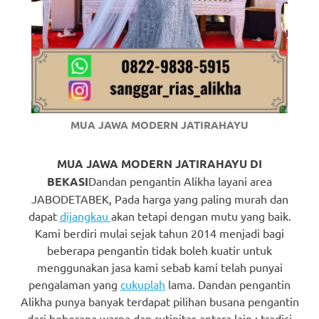
https://www.watchesb.com
.
go
to
these
guys
MUA JAWA MODERN JATIRAHAYU
https://www.mortgagewatches.c
MUA JAWA MODERN JATIRAHAYU DI
his
BEKASI
Dandan pengantin Alikha layani area
comment
JABODETABEK, Pada harga yang paling murah dan
dapat
dijangkau
akan tetapi dengan mutu yang baik.
is
Kami berdiri mulai sejak tahun 2014 menjadi bagi
here
beberapa pengantin tidak boleh kuatir untuk
menggunakan jasa kami sebab kami telah punyai
replica
pengalaman yang
cukuplah
lama. Dandan pengantin
Alikha punya banyak terdapat pilihan busana pengantin
watches
.
dari beberapa warna dan rutinitas antara lain : tradisi