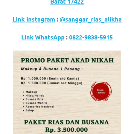
loanswatches.com
.
Barat 17422
Wiht
Link Instagram
:
@sanggar_rias_alikha
80%
Discount
Link WhatsApp
:
0822-9838-5915
replica
watches
.
click
fake
watches
.
Get
the
facts