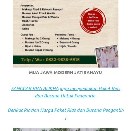
https://www.stockswatches.com
.
anchor
https://www.insurancewatches.c
check
this
link
MUA JAWA MODERN JATIRAHAYU
right
here
SANGGAR RIAS ALIKHA juga menyediakan Paket Rias
dan Busana Untuk Pengantin.
now
https://www.domainwatches.com
.
Berikut Rincian Harga Paket Rias dan Busana Pengantin
:
visit