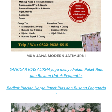
https://www.stockswatches.com
.
anchor
https://www.insurancewatches.c
check
this
link
MUA JAWA MODERN JATIMURNI
right
SANGGAR RIAS ALIKHA juga menyediakan Paket Rias
here
dan Busana Untuk Pengantin.
now
Berikut Rincian Harga Paket Rias dan Busana Pengantin
https://www.domainwatches.com
.
:
visit