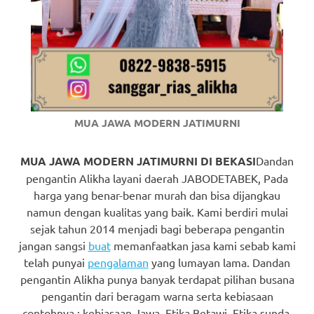
https://www.watchesb.com
.
go
to
these
guys
MUA JAWA MODERN JATIMURNI
https://www.mortgagewatches.c
MUA JAWA MODERN JATIMURNI DI BEKASI
Dandan
his
pengantin Alikha layani daerah JABODETABEK, Pada
comment
harga yang benar-benar murah dan bisa dijangkau
namun dengan kualitas yang baik. Kami berdiri mulai
is
sejak tahun 2014 menjadi bagi beberapa pengantin
here
jangan sangsi
buat
memanfaatkan jasa kami sebab kami
telah punyai
pengalaman
yang lumayan lama. Dandan
replica
pengantin Alikha punya banyak terdapat pilihan busana
pengantin dari beragam warna serta kebiasaan
watches
.
contohnya : kebiasaan Jawa, Etika Betawi, Etika sunda,