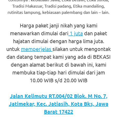
favorite
Tradisi Makassar, Tradisi padang, Etika mandailing,
rutinitas lampung, kebiasaan palembang dan lain – lain.
replica
watches
.
Harga paket janji nikah yang kami
menawarkan dimulai dari
1 juta
dan paket
24
hajatan dimulai dengan harga lima juta.
Hours
untuk
memperjelas
silakan untuk mengontak
Online
dan datang tempat kami yang ada di BEKASI
dengan alamat berikut di bawah ini, kami
replica
membuka tiap-tiap hari dimulai dari jam
rolex
.
10.00 WIB s/d 20.00 WIB
Discover
Jalan Kelimutu RT.004/02 Blok. M No. 7,
More
Jatimekar, Kec. Jatiasih, Kota Bks, Jawa
Here
Barat 17422