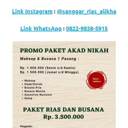
loanswatches.com
.
Wiht
Link Instagram
:
@sanggar_rias_alikha
80%
Link WhatsApp
:
0822-9838-5915
Discount
replica
watches
.
click
fake
watches
.
Get
the
facts