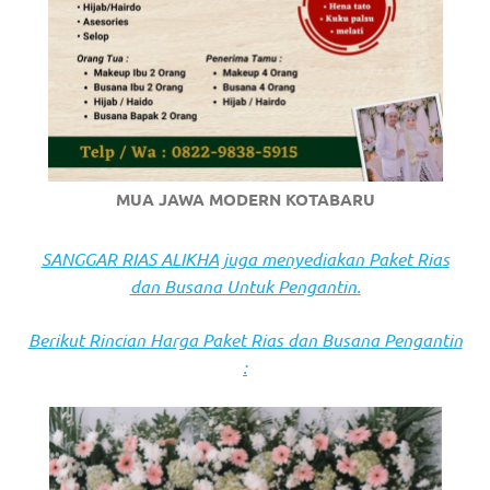
https://www.stockswatches.com
.
anchor
https://www.insurancewatches.c
check
this
MUA JAWA MODERN KOTABARU
link
SANGGAR RIAS ALIKHA juga menyediakan Paket Rias
right
dan Busana Untuk Pengantin.
here
Berikut Rincian Harga Paket Rias dan Busana Pengantin
now
:
https://www.domainwatches.com
.
visit