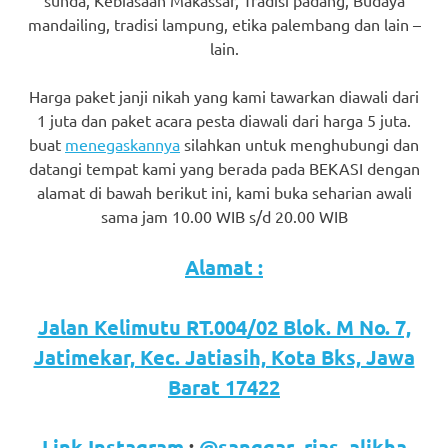
favorite
mandailing, tradisi lampung, etika palembang dan lain –
lain.
replica
watches
.
Harga paket janji nikah yang kami tawarkan diawali dari
1 juta dan paket acara pesta diawali dari harga 5 juta.
24
buat
menegaskannya
silahkan untuk menghubungi dan
datangi tempat kami yang berada pada BEKASI dengan
Hours
alamat di bawah berikut ini, kami buka seharian awali
Online
sama jam 10.00 WIB s/d 20.00 WIB
replica
Alamat :
rolex
.
Jalan Kelimutu RT.004/02 Blok. M No. 7,
Discover
Jatimekar, Kec. Jatiasih, Kota Bks, Jawa
More
Barat 17422
Here
Link Instagram
:
@sanggar_rias_alikha