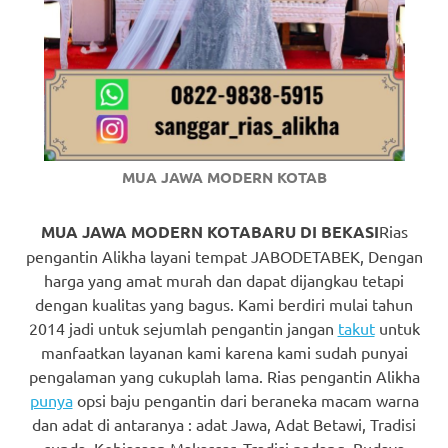
https://www.watchesb.com
.
go
to
these
guys
MUA JAWA MODERN KOTAB
https://www.mortgagewatches.c
his
MUA JAWA MODERN KOTABARU DI BEKASI
Rias
pengantin Alikha layani tempat JABODETABEK, Dengan
comment
harga yang amat murah dan dapat dijangkau tetapi
dengan kualitas yang bagus. Kami berdiri mulai tahun
is
2014 jadi untuk sejumlah pengantin jangan
takut
untuk
here
manfaatkan layanan kami karena kami sudah punyai
pengalaman yang cukuplah lama. Rias pengantin Alikha
replica
punya
opsi baju pengantin dari beraneka macam warna
dan adat di antaranya : adat Jawa, Adat Betawi, Tradisi
watches
.
sunda, Kebiasaan Makassar, Tradisi padang, Budaya