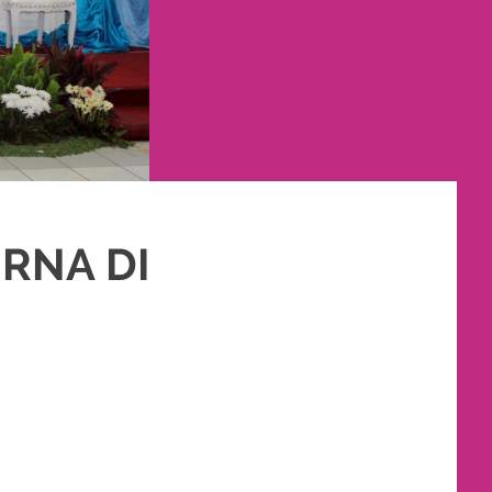
RNA DI
AKET RIAS PENGANTIN MURAH
,
PERNIKAHAN
,
RIAS
,
RIAS PENGANTIN
,
TATA