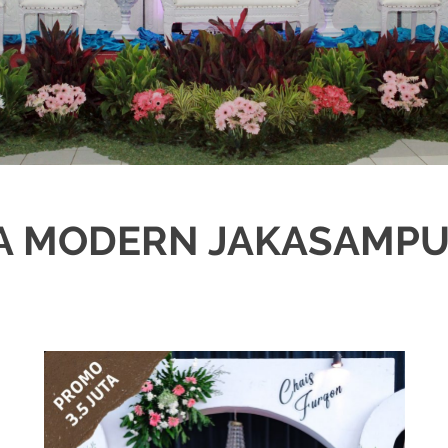
A MODERN JAKASAMPU
IKAH
,
DEKORASI
,
JAWA
,
MURAH
,
MUSLIM
,
PAKET DEKORASI PELAMINAN
,
P
TIN
,
WEDDING