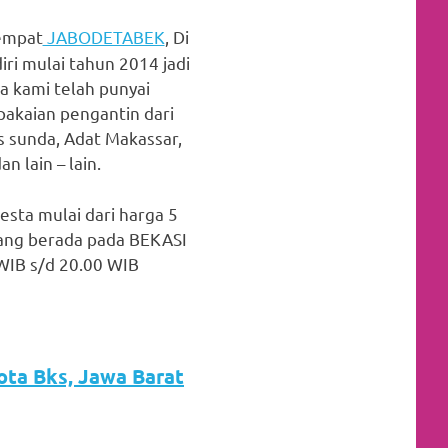
tempat
JABODETABEK
, Di
ri mulai tahun 2014 jadi
a kami telah punyai
akaian pengantin dari
as sunda, Adat Makassar,
n lain – lain.
esta mulai dari harga 5
ang berada pada BEKASI
 WIB s/d 20.00 WIB
Kota Bks, Jawa Barat