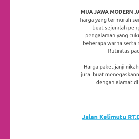
favorite
MUA JAWA MODERN J
replica
harga yang termurah ser
buat sejumlah pen
watches
.
pengalaman yang cuku
24
beberapa warna serta ru
Rutinitas pad
Hours
Online
Harga paket janji nika
juta. buat menegaskann
replica
dengan alamat di 
rolex
.
Discover
More
Jalan Kelimutu RT.0
Here