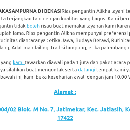
Rias pengantin Alikha layani 
AKASAMPURNA DI BEKASI
ta terjangkau tapi dengan kualitas yang bagus. Kami berdi
gantin tidak
boleh
risau buat memakai layanan kami karen
plah lama. Rias pengantin Alikha mempunyai preferensi p
tinitas diantaranya : etika Jawa, Budaya Betawi, Rutinit
ang, Adat mandailing, tradisi lampung, etika palembang da
h yang
kami
tawarkan diawali pada 1 juta dan paket acara p
ya silahkan buat mengontak serta
datangi
tempat kami y
bawah ini, kami buka keseharian awali dengan jam 10.00
Alamat :
04/02 Blok. M No. 7, Jatimekar, Kec. Jatiasih, 
17422