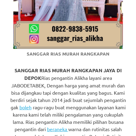
https://www.watchesb.com
.
go
to
these
guys
SANGGAR RIAS MURAH RANGKAPAN
https://www.mortgagewatches.c
his
SANGGAR RIAS MURAH RANGKAPAN JAYA DI
DEPOK
Rias pengantin Alikha layani area
comment
JABODETABEK, Dengan harga yang amat murah dan
bisa dijangkau tapi dengan kualitas yang bagus. Kami
is
berdiri sejak tahun 2014 jadi buat sejumlah pengantin
here
gak
boleh
ragu-ragu buat menggunakan layanan kami
karena kami telah miliki pengalaman yang cukuplah
replica
lama. Rias pengantin Alikha memiliki pilihan busana
watches
.
pengantin dari
beraneka
warna dan rutinitas salah