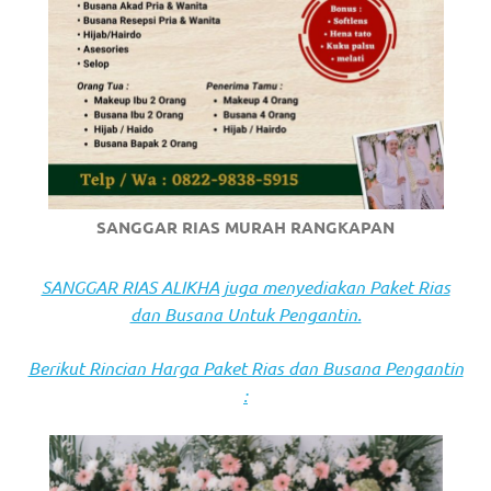
https://www.stockswatches.com
.
anchor
https://www.insurancewatches.c
check
this
SANGGAR RIAS MURAH RANGKAPAN
link
right
SANGGAR RIAS ALIKHA juga menyediakan Paket Rias
dan Busana Untuk Pengantin.
here
now
Berikut Rincian Harga Paket Rias dan Busana Pengantin
:
https://www.domainwatches.com
.
visit