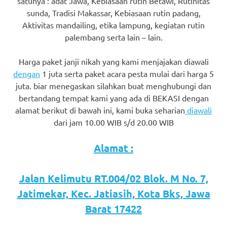
satunya : adat Jawa, Kebiasaan rutin Betawi, Rutinitas
favorite
sunda, Tradisi Makassar, Kebiasaan rutin padang,
Aktivitas mandailing, etika lampung, kegiatan rutin
replica
palembang serta lain – lain.
watches
.
Harga paket janji nikah yang kami menjajakan diawali
24
dengan
1 juta serta paket acara pesta mulai dari harga 5
juta. biar menegaskan silahkan buat menghubungi dan
Hours
bertandang tempat kami yang ada di BEKASI dengan
Online
alamat berikut di bawah ini, kami buka seharian
diawali
dari jam 10.00 WIB s/d 20.00 WIB
replica
rolex
.
Alamat :
Discover
Jalan Kelimutu RT.004/02 Blok. M No. 7,
More
Jatimekar, Kec. Jatiasih, Kota Bks, Jawa
Here
Barat 17422