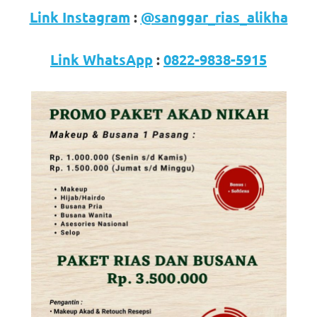
loanswatches.com
.
Link Instagram
:
@sanggar_rias_alikha
Wiht
80%
Link WhatsApp
:
0822-9838-5915
Discount
replica
watches
.
click
fake
watches
.
Get
the
facts