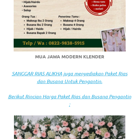
https://www.stockswatches.com
.
anchor
https://www.insurancewatches.c
check
this
MUA JAWA MODERN KLENDER
link
SANGGAR RIAS ALIKHA juga menyediakan Paket Rias
right
dan Busana Untuk Pengantin.
here
Berikut Rincian Harga Paket Rias dan Busana Pengantin
now
:
https://www.domainwatches.com
.
visit