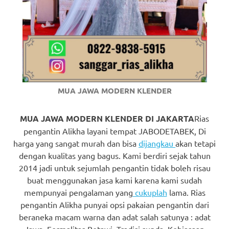
https://www.watchesb.com
.
go
to
these
guys
MUA JAWA MODERN KLENDER
https://www.mortgagewatches.c
his
MUA JAWA MODERN KLENDER DI JAKARTA
Rias
pengantin Alikha layani tempat JABODETABEK, Di
comment
harga yang sangat murah dan bisa
dijangkau
akan tetapi
dengan kualitas yang bagus. Kami berdiri sejak tahun
is
2014 jadi untuk sejumlah pengantin tidak boleh risau
here
buat menggunakan jasa kami karena kami sudah
mempunyai pengalaman yang
cukuplah
lama. Rias
replica
pengantin Alikha punyai opsi pakaian pengantin dari
beraneka macam warna dan adat salah satunya : adat
watches
.
Jawa, Formalitas Betawi, Tradisi sunda, Kebiasaan