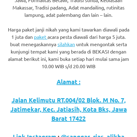
favorite
Makassar, Tradisi padang, Adat mandailing, rutinitas
lampung, adat palembang dan lain – lain.
replica
watches
.
Harga paket janji nikah yang kami tawarkan diawali pada
1 juta dan
paket
acara pesta diawali dari harga 5 juta.
24
buat menegaskannya
silahkan
untuk mengontak serta
kunjungi tempat kami yang berada di BEKASI dengan
Hours
alamat berikut ini, kami buka setiap hari mulai sama jam
Online
10.00 WIB s/d 20.00 WIB
replica
Alamat :
rolex
.
Jalan Kelimutu RT.004/02 Blok. M No. 7,
Discover
Jatimekar, Kec. Jatiasih, Kota Bks, Jawa
More
Barat 17422
Here
Link Instagram
:
@sanggar_rias_alikha