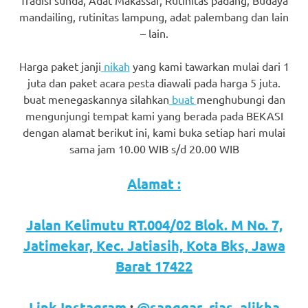
favorite
mandailing, rutinitas lampung, adat palembang dan lain
– lain.
replica
watches
.
Harga paket janji
nikah
yang kami tawarkan mulai dari 1
juta dan paket acara pesta diawali pada harga 5 juta.
24
buat menegaskannya silahkan
buat
menghubungi dan
mengunjungi tempat kami yang berada pada BEKASI
Hours
dengan alamat berikut ini, kami buka setiap hari mulai
Online
sama jam 10.00 WIB s/d 20.00 WIB
replica
Alamat :
rolex
.
Jalan Kelimutu RT.004/02 Blok. M No. 7,
Discover
Jatimekar, Kec. Jatiasih, Kota Bks, Jawa
More
Barat 17422
Here
Link Instagram
:
@sanggar_rias_alikha