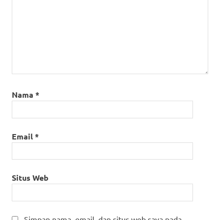
Nama
*
Email
*
Situs Web
Simpan nama, email, dan situs web saya pada