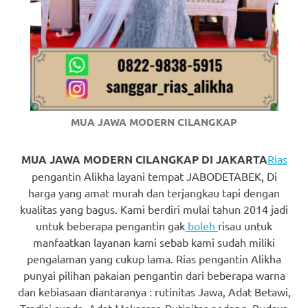
https://www.watchesb.com
.
go
to
these
guys
MUA JAWA MODERN CILANGKAP
https://www.mortgagewatches.c
his
MUA JAWA MODERN CILANGKAP DI JAKARTA
Rias
pengantin Alikha layani tempat JABODETABEK, Di
comment
harga yang amat murah dan terjangkau tapi dengan
kualitas yang bagus. Kami berdiri mulai tahun 2014 jadi
is
untuk beberapa pengantin gak
boleh
risau untuk
here
manfaatkan layanan kami sebab kami sudah miliki
pengalaman yang cukup lama. Rias pengantin Alikha
replica
punyai pilihan pakaian pengantin dari beberapa warna
dan kebiasaan diantaranya : rutinitas Jawa, Adat Betawi,
watches
.
Tradisi sunda, Adat Makassar, Rutinitas padang, Budaya