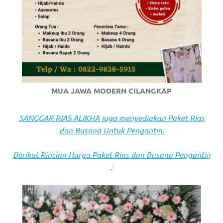
https://www.stockswatches.com
.
anchor
https://www.insurancewatches.c
check
this
MUA JAWA MODERN CILANGKAP
link
SANGGAR RIAS ALIKHA juga menyediakan Paket Rias
right
dan Busana Untuk Pengantin.
here
Berikut Rincian Harga Paket Rias dan Busana Pengantin
now
:
https://www.domainwatches.com
.
visit