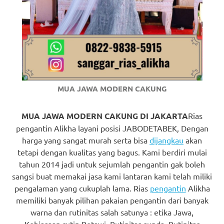
https://www.watchesb.com
.
go
to
these
guys
MUA JAWA MODERN CAKUNG
https://www.mortgagewatches.c
his
MUA JAWA MODERN CAKUNG DI JAKARTA
Rias
pengantin Alikha layani posisi JABODETABEK, Dengan
comment
harga yang sangat murah serta bisa
dijangkau
akan
tetapi dengan kualitas yang bagus. Kami berdiri mulai
is
tahun 2014 jadi untuk sejumlah pengantin gak boleh
here
sangsi buat memakai jasa kami lantaran kami telah miliki
pengalaman yang cukuplah lama. Rias
pengantin
Alikha
replica
memiliki banyak pilihan pakaian pengantin dari banyak
warna dan rutinitas salah satunya : etika Jawa,
watches
.
Kebiasaan rutin Betawi, Rutinitas sunda, Rutinitas