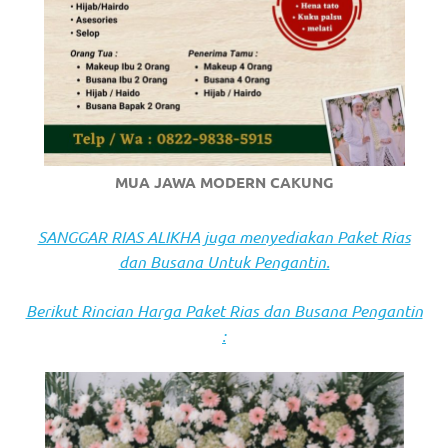
https://www.stockswatches.com
.
anchor
https://www.insurancewatches.c
check
this
MUA JAWA MODERN CAKUNG
link
SANGGAR RIAS ALIKHA juga menyediakan Paket Rias
right
dan Busana Untuk Pengantin.
here
Berikut Rincian Harga Paket Rias dan Busana Pengantin
now
:
https://www.domainwatches.com
.
visit