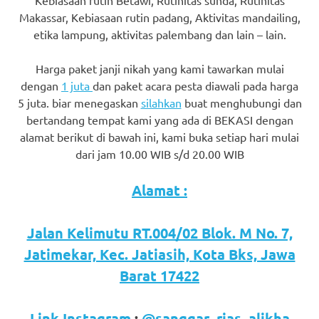
favorite
Makassar, Kebiasaan rutin padang, Aktivitas mandailing,
etika lampung, aktivitas palembang dan lain – lain.
replica
watches
.
Harga paket janji nikah yang kami tawarkan mulai
dengan
1 juta
dan paket acara pesta diawali pada harga
24
5 juta. biar menegaskan
silahkan
buat menghubungi dan
bertandang tempat kami yang ada di BEKASI dengan
Hours
alamat berikut di bawah ini, kami buka setiap hari mulai
Online
dari jam 10.00 WIB s/d 20.00 WIB
replica
Alamat :
rolex
.
Jalan Kelimutu RT.004/02 Blok. M No. 7,
Discover
Jatimekar, Kec. Jatiasih, Kota Bks, Jawa
More
Barat 17422
Here
Link Instagram
:
@sanggar_rias_alikha