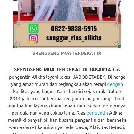
https://www.watchesb.com
.
go
to
these
guys
SRENGSENG MUA TERDEKAT DI
https://www.mortgagewatches.c
his
SRENGSENG MUA TERDEKAT DI JAKARTA
Rias
pengantin Alikha layani lokasi JABODETABEK, Di harga
comment
yang amat murah dan terjangkau akan tetapi
dengan
kualitas yang bagus. Kami berdiri sejak mulai tahun
is
2014 jadi buat beberapa pengantin jangan sangsi buat
here
manfaatkan layanan kami sebab kami sudah mempunyai
pengalaman yang cukup lama. Rias
pengantin
Alikha
replica
memiliki banyak pilihan busana pengantin dari beraneka
warna dan etika misalnya : adat Jawa, Aktivitas Betawi,
watches
.
Rutinitas sunda, Tradisi Makassar, Aktivitas padang,