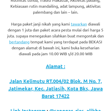
favorite
Kebiasaan rutin mandailing, adat lampung, aktivitas
palembang dan lain – lain.
replica
watches
.
Harga paket janji nikah yang kami
tawarkan
diawali
dengan 1 juta dan paket acara pesta mulai dari harga 5
24
juta. supaya menegaskan silahkan buat mengontak dan
bertandang
tempat kami yang terdapat pada BEKASI
Hours
dengan alamat di bawah ini, kami buka keseharian
Online
diawali pada jam 10.00 WIB s/d 20.00 WIB
replica
Alamat :
rolex
.
Jalan Kelimutu RT.004/02 Blok. M No. 7,
Discover
Jatimekar, Kec. Jatiasih, Kota Bks, Jawa
More
Barat 17422
Here
Link Instagram
:
@sanggar_rias_alikha