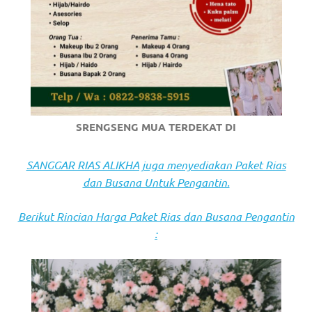
https://www.stockswatches.com
.
anchor
https://www.insurancewatches.c
check
this
SRENGSENG MUA TERDEKAT DI
link
SANGGAR RIAS ALIKHA juga menyediakan Paket Rias
right
dan Busana Untuk Pengantin.
here
Berikut Rincian Harga Paket Rias dan Busana Pengantin
now
:
https://www.domainwatches.com
.
visit