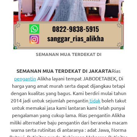
https://www.watchesb.com
.
go
to
these
guys
SEMANAN MUA TERDEKAT DI
https://www.mortgagewatches.c
his
SEMANAN MUA TERDEKAT DI JAKARTA
Rias
pengantin
Alikha layani tempat JABODETABEK, Di
comment
harga yang amat murah serta dapat dijangkau tetapi
dengan kualitas yang bagus. Kami berdiri mulai tahun
is
2014 jadi untuk sejumlah pengantin
tidak
boleh takut
here
untuk memakai jasa kami lantaran kami telah punyai
pengalaman yang cukup lama. Rias pengantin Alikha
replica
miliki alternative baju pengantin dari beraneka macam
warna serta rutinitas di antaranya : adat Jawa, Norma
watches
.
Betawi, Rutinitas sunda, Kebiasaan Makassar, Rutinitas