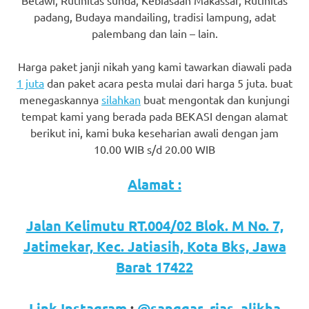
favorite
padang, Budaya mandailing, tradisi lampung, adat
palembang dan lain – lain.
replica
watches
.
Harga paket janji nikah yang kami tawarkan diawali pada
1 juta
dan paket acara pesta mulai dari harga 5 juta. buat
24
menegaskannya
silahkan
buat mengontak dan kunjungi
tempat kami yang berada pada BEKASI dengan alamat
Hours
berikut ini, kami buka keseharian awali dengan jam
Online
10.00 WIB s/d 20.00 WIB
replica
Alamat :
rolex
.
Jalan Kelimutu RT.004/02 Blok. M No. 7,
Discover
Jatimekar, Kec. Jatiasih, Kota Bks, Jawa
More
Barat 17422
Here
Link Instagram
:
@sanggar_rias_alikha