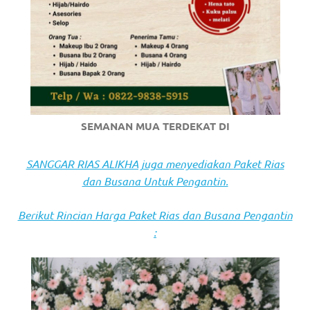
https://www.stockswatches.com
.
anchor
https://www.insurancewatches.c
check
this
SEMANAN MUA TERDEKAT DI
link
SANGGAR RIAS ALIKHA juga menyediakan Paket Rias
right
dan Busana Untuk Pengantin.
here
Berikut Rincian Harga Paket Rias dan Busana Pengantin
now
:
https://www.domainwatches.com
.
visit