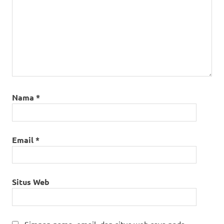
Nama
*
Email
*
Situs Web
Simpan nama, email, dan situs web saya pada