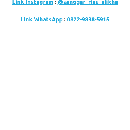
Link Instagram
:
@sanggar_rias_alikha
Link WhatsApp
:
0822-9838-5915