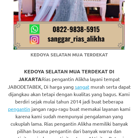
https://www.watchesb.com
.
go
to
these
guys
KEDOYA SELATAN MUA TERDEKAT
https://www.mortgagewatches.c
his
KEDOYA SELATAN MUA TERDEKAT DI
JAKARTA
Rias pengantin Alikha layani tempat
comment
JABODETABEK, Di harga yang
sangat
murah serta dapat
dijangkau akan tetapi dengan kualitas yang bagus. Kami
is
berdiri sejak mulai tahun 2014 jadi buat beberapa
here
pengantin
jangan ragu-ragu buat memakai layanan kami
karena kami sudah mempunyai pengalaman yang
replica
cukuplah lama. Rias pengantin Alikha memiliki banyak
watches
.
pilihan busana pengantin dari banyak warna dan