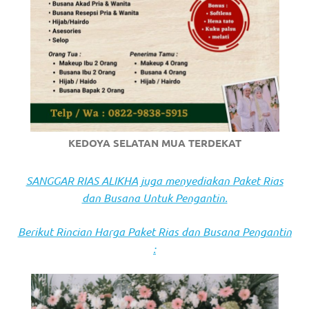
https://www.stockswatches.com
.
anchor
https://www.insurancewatches.c
check
this
KEDOYA SELATAN MUA TERDEKAT
link
right
SANGGAR RIAS ALIKHA juga menyediakan Paket Rias
dan Busana Untuk Pengantin.
here
now
Berikut Rincian Harga Paket Rias dan Busana Pengantin
:
https://www.domainwatches.com
.
visit