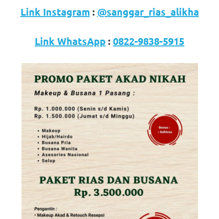
loanswatches.com
.
Link Instagram
:
@sanggar_rias_alikha
Wiht
80%
Link WhatsApp
:
0822-9838-5915
Discount
replica
watches
.
click
fake
watches
.
Get
the
facts