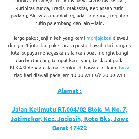
rutinitas misalnya : rutinitas Jawa, Aktivitas Betawi,
favorite
Rutinitas sunda, Tradisi Makassar, Kebiasaan rutin
padang, Aktivitas mandailing, adat lampung, kegiatan
replica
rutin palembang dan lain – lain.
watches
.
Harga paket janji nikah yang kami
menjajakan
diawali
24
dengan 1 juta dan paket acara pesta diawali dari harga 5
juta. supaya menegaskan silahkan buat menghubungi
Hours
dan bertandang tempat kami yang terdapat pada
Online
BEKASI dengan alamat berikut di bawah ini, kami
buka
tiap hari diawali pada jam 10.00 WIB s/d 20.00 WIB
replica
rolex
.
Alamat :
Discover
Jalan Kelimutu RT.004/02 Blok. M No. 7,
More
Jatimekar, Kec. Jatiasih, Kota Bks, Jawa
Here
Barat 17422