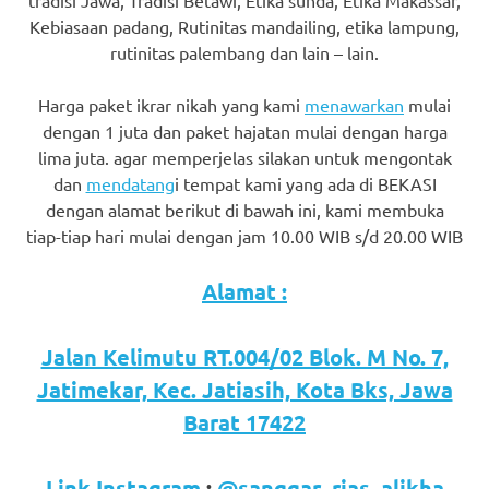
favorite
Kebiasaan padang, Rutinitas mandailing, etika lampung,
rutinitas palembang dan lain – lain.
replica
watches
.
Harga paket ikrar nikah yang kami
menawarkan
mulai
dengan 1 juta dan paket hajatan mulai dengan harga
24
lima juta. agar memperjelas silakan untuk mengontak
dan
mendatang
i tempat kami yang ada di BEKASI
Hours
dengan alamat berikut di bawah ini, kami membuka
Online
tiap-tiap hari mulai dengan jam 10.00 WIB s/d 20.00 WIB
replica
Alamat :
rolex
.
Jalan Kelimutu RT.004/02 Blok. M No. 7,
Discover
Jatimekar, Kec. Jatiasih, Kota Bks, Jawa
More
Barat 17422
Here
Link Instagram
:
@sanggar_rias_alikha