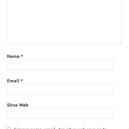
Nama
*
Email
*
Situs Web
Simpan nama, email, dan situs web saya pada