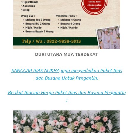
https://www.stockswatches.com
.
anchor
https://www.insurancewatches.c
check
this
DURI UTARA MUA TERDEKAT
link
SANGGAR RIAS ALIKHA juga menyediakan Paket Rias
right
dan Busana Untuk Pengantin.
here
Berikut Rincian Harga Paket Rias dan Busana Pengantin
now
:
https://www.domainwatches.com
.
visit