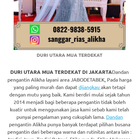
https://www.watchesb.com
.
go
to
these
guys
DURI UTARA MUA TERDEKAT
https://www.mortgagewatches.c
his
DURI UTARA MUA TERDEKAT DI JAKARTA
Dandan
pengantin Alikha layani area JABODETABEK, Pada harga
comment
yang paling murah dan dapat
dijangkau
akan tetapi
dengan mutu yang baik. Kami berdiri mulai sejak tahun
is
2014 menjadi bagi beberapa pengantin tidak boleh
here
kuatir untuk menggunakan jasa kami sebab kami telah
punyai pengalaman yang cukuplah lama.
Dandan
replica
pengantin Alikha punya banyak terdapat pilihan busana
pengantin dari beberapa warna dan rutinitas antara lain :
watches
.
tradisi Jawa, Tradisi Betawi, Etika sunda, Etika Makassar,