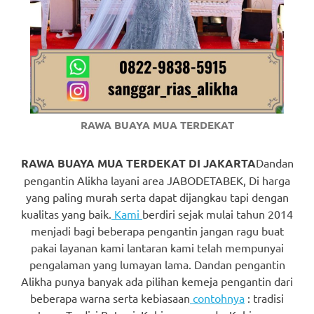
https://www.watchesb.com
.
go
to
these
guys
RAWA BUAYA MUA TERDEKAT
https://www.mortgagewatches.c
his
RAWA BUAYA MUA TERDEKAT DI JAKARTA
Dandan
pengantin Alikha layani area JABODETABEK, Di harga
comment
yang paling murah serta dapat dijangkau tapi dengan
kualitas yang baik.
Kami
berdiri sejak mulai tahun 2014
is
menjadi bagi beberapa pengantin jangan ragu buat
here
pakai layanan kami lantaran kami telah mempunyai
pengalaman yang lumayan lama. Dandan pengantin
replica
Alikha punya banyak ada pilihan kemeja pengantin dari
watches
.
beberapa warna serta kebiasaan
contohnya
: tradisi