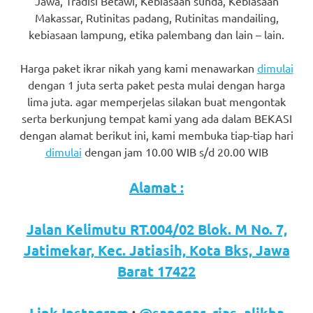
Jawa, Tradisi Betawi, Kebiasaan sunda, Kebiasaan
favorite
Makassar, Rutinitas padang, Rutinitas mandailing,
kebiasaan lampung, etika palembang dan lain – lain.
replica
watches
.
Harga paket ikrar nikah yang kami menawarkan
dimulai
dengan 1 juta serta paket pesta mulai dengan harga
24
lima juta. agar memperjelas silakan buat mengontak
serta berkunjung tempat kami yang ada dalam BEKASI
Hours
dengan alamat berikut ini, kami membuka tiap-tiap hari
Online
dimulai
dengan jam 10.00 WIB s/d 20.00 WIB
replica
Alamat :
rolex
.
Jalan Kelimutu RT.004/02 Blok. M No. 7,
Discover
Jatimekar, Kec. Jatiasih, Kota Bks, Jawa
More
Barat 17422
Here
Link Instagram
:
@sanggar_rias_alikha