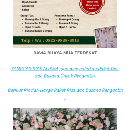
https://www.stockswatches.com
.
anchor
https://www.insurancewatches.c
check
this
RAWA BUAYA MUA TERDEKAT
link
SANGGAR RIAS ALIKHA juga menyediakan Paket Rias
right
dan Busana Untuk Pengantin.
here
Berikut Rincian Harga Paket Rias dan Busana Pengantin
now
:
https://www.domainwatches.com
.
visit