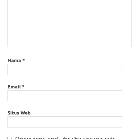
Nama
*
Email
*
Situs Web
Simpan nama, email, dan situs web saya pada