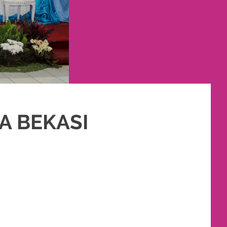
A BEKASI
IN MURAH
,
PERNIKAHAN
,
RIAS
,
RIAS PENGANTIN
,
RIAS PENGANTIN HIJAB
,