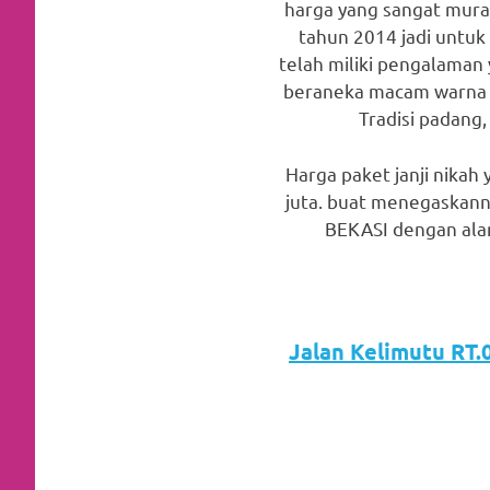
harga yang sangat mur
favorite
tahun 2014 jadi untuk
replica
telah miliki pengalaman
beraneka macam warna da
watches
.
Tradisi padang,
24
Harga paket janji nikah
Hours
juta. buat menegaskann
BEKASI dengan alam
Online
replica
rolex
.
Jalan Kelimutu RT.0
Discover
More
Here