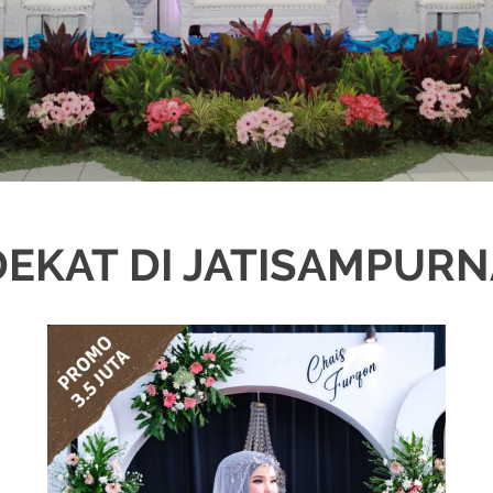
EKAT DI JATISAMPURN
WA
,
MURAH
,
MUSLIM
,
PAKET DEKORASI PELAMINAN
,
PAKET RIAS PENGANT
NTIN
,
WEDDING