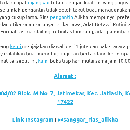
ah dan dapat
dijangkau
tetapi dengan kualitas yang bagus. 
 sejumlah pengantin tidak boleh takut buat menggunakan
 yang cukup lama. Rias
pengantin
Alikha mempunyai prefer
n etika salah satunya : etika Jawa, Adat Betawi, Rutinita
 Formalitas mandailing, rutinitas lampung, adat palembang 
 yang
kami
menjajakan diawali dari 1 juta dan paket acara p
ya silahkan buat menghubungi dan bertandang ke tempa
at tersebut ini,
kami
buka tiap hari mulai sama jam 10.0
Alamat :
04/02 Blok. M No. 7, Jatimekar, Kec. Jatiasih, 
17422
Link Instagram
:
@sanggar_rias_alikha